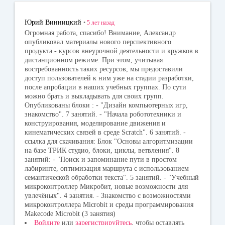
ok
la
r
ss
Юрий Винницкий
•
5 лет
назад
ni
Огромная работа, спасибо! Внимание, Александр
опубликовал материалы нового перспективного
ki
продукта - курсов внеурочной деятельности и кружков в
дистанционном режиме. При этом, учитывая
востребованность таких ресурсов, мы предоставили
доступ пользователей к ним уже на стадии разработки,
после апробации в наших учебных группах. По сути
можно брать и выкладывать для своих групп.
Опубликованы блоки : - "Дизайн компьютерных игр,
знакомство". 7 занятий. - "Начала робототехники и
конструирования, моделирование движения и
кинематических связей в среде Scratch". 6 занятий. -
ссылка для скачивания: Блок "Основы алгоритмизации
на базе ТРИК студио, блоки, циклы, ветвления". 8
занятий: - "Поиск и запоминание пути в простом
лабиринте, оптимизация маршрута с использованием
семантической обработки текста". 5 занятий. - "Учебный
микроконтроллер Микробит, новые возможности для
увлечёных". 4 занятия. - Знакомство с возможностями
микроконтроллера Microbit и среды программирования
Makecode Microbit (3 занятия)
Войдите
или
зарегистрируйтесь
, чтобы оставлять