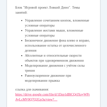
Блок "Игровой проект Ловкий Дино". Темы
занятий:
Управление сочетанием кнопок, вложенные
условные операторы
Управление жестами мыши, вложенные
условные операторы
Бесконечное движение фона влево и вправо,
использование остатка от целочисленного
деления
Абсолютные и относительные скорости
объектов при одновременном движении
Моделирование движения с учётом силы
трения
Равноускоренное движение при
моделировании прыжка
ссылка для скачивания:
https://drive.google.com/file/d/1Dzp1dBlCQrIXoyWPr
AyLcMV0Q7Q2Gp3u/view?…