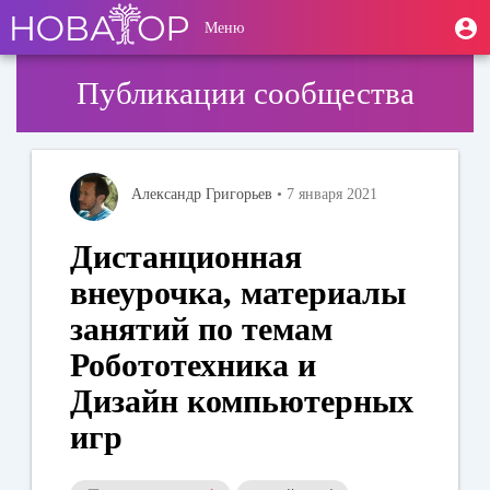
Перейти
User
М
Меню
к
Toggle
п
account
основному
navigation
содержанию
menu
Публикации сообщества
Александр Григорьев
• 7 января 2021
Дистанционная
внеурочка, материалы
занятий по темам
Робототехника и
Дизайн компьютерных
игр