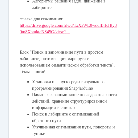
Алгоритмы решения задач, движение в
лабиринте
ссылка для скачивания:
https://drive.google.com/file/d/1xXaWE0wddlBrlcHty8
9m8XbmkteNS45G/view?…
Блок "Поиск и запоминание пути в простом
лабиринте, оптимизация маршрута с
использованием семантической обработки текста".
Темы занятий:
Установка и запуск среды визуального
программирования Snap4arduino
Память как запоминание последовательности
действий, хранение структурированной
информации в списках
Поиск в лабиринте с оптимизацией
обратного пути
Улучшенная оптимизация пути, повороты и
тупики