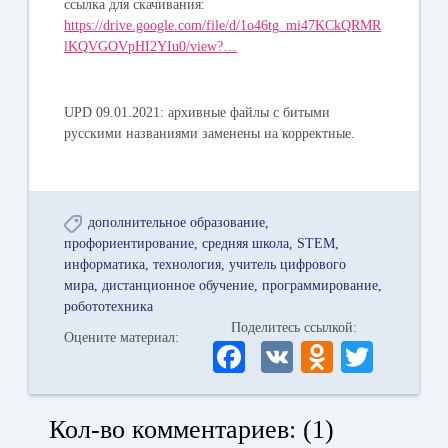
ссылка для скачивания:
https://drive.google.com/file/d/1o46tg_mi47KCkQRMR
lKQVGOVpHI2YIu0/view?…
UPD 09.01.2021: архивные файлы с битыми
русскими названиями заменены на корректные.
дополнительное образование
профориентирование
средняя школа
STEM
информатика
технология
учитель цифрового
мира
дистанционное обучение
программирование
робототехника
Поделитесь ссылкой:
Оцените материал:
Fa
V
O
T
ce
K
dn
wi
bo
ok
tte
Кол-во комментариев: (1)