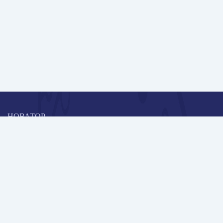
НОВАТОР
Коллективная блогоплатформа и площадка для профессионального
роста, обмена инновационными идеями и решениями, передачи
опыта и экспертной деятельности работников образования в
области современных стандартов и технологий.
Редакционная политика
Навигация
Новые пользователи
Публикации
Школа автора
Архив Галактики