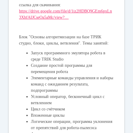
ссылка для скачивания:
https://drive.google.com/file/d/1iz2HDBQ9GEm6pxLn
3XhfAIJCseOa5aMc/view?…
Блок "Основы алгоритмизации на базе ТРИК
студио, блоки, циклы, ветвления". Темы занятий:
Запуск программного эмулятора робота в
среде TRIK Studio
Создание простой программы для
перемещения робота
Элементарные команды управления и наборы
команд с ожиданием результата,
подпрограммы
Условный оператор, бесконечный цикл с
ветвлением
Цикл со счётчиком
Вложенные циклы
Логические операции, программа уклонения
от препятствий для робота-пылесоса