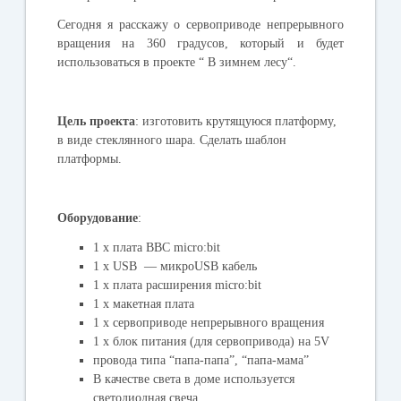
Сегодня я расскажу о сервоприводе непрерывного
вращения на 360 градусов, который и будет
использоваться в проекте “ В зимнем лесу“.
Цель проекта
: изготовить крутящуюся платформу,
в виде стеклянного шара. Сделать шаблон
платформы.
Оборудование
:
1 x плата BBC micro:bit
1 x USB — микроUSB кабель
1 x плата расширения micro:bit
1 x макетная плата
1 х сервоприводе непрерывного вращения
1 х блок питания (для сервопривода) на 5V
провода типа “папа-папа”, “папа-мама”
В качестве света в доме используется
светодиодная свеча