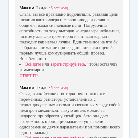
Максим Пхидо
•
5 лет
назад
Ольга, вы все правильно подключили, развязав цепи
питания контроллера и сервопривода и оставив
общими только сигнальные цепи. Нагрузочная
способность по току выходов контроллера небольшая,
поэтому для электромоторов и т.п. ваш вариант
подходит как нельзя лучше. Единственное на что бы
я обратил внимание при соединении таких цепей
первым лучше коммутировать общий провод.
Воизбежание)
Войдите
или
зарегистрируйтесь
, чтобы оставлять
комментарии
ОТВЕТИТЬ
Максим Пхидо
•
5 лет
назад
Ольга, в джойстике стоит два точно таких же
переменных резистора, установленных с
перпендикулярными осями и связанных между собой
нехитрой механикой. Такую деталь можно за
недорого приобрести у китайцев. Зато она дает
возможность пропорционального управления
одновременно двумя параметрами при помощи всего
одного пальца)