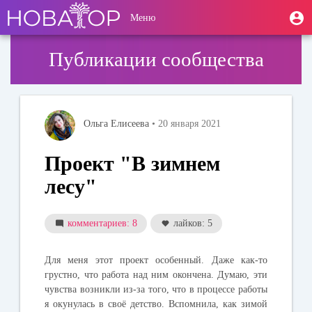
Перейти
User
М
Меню
к
Toggle
п
account
основному
navigation
содержанию
menu
Публикации сообщества
Ольга Елисеева
• 20 января 2021
Проект "В зимнем
лесу"
комментариев: 8
лайков: 5
Для меня этот проект особенный. Даже как-то
грустно, что работа над ним окончена. Думаю, эти
чувства возникли из-за того, что в процессе работы
я окунулась в своё детство. Вспомнила, как зимой