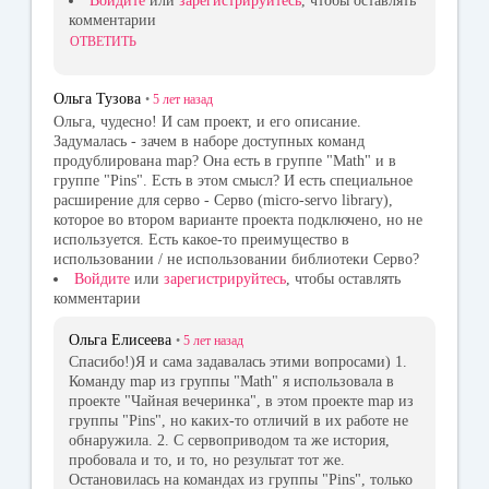
Войдите
или
зарегистрируйтесь
, чтобы оставлять
комментарии
ОТВЕТИТЬ
Ольга Тузова
•
5 лет
назад
Ольга, чудесно! И сам проект, и его описание.
Задумалась - зачем в наборе доступных команд
продублирована map? Она есть в группе "Math" и в
группе "Pins". Есть в этом смысл? И есть специальное
расширение для серво - Серво (micro-servo library),
которое во втором варианте проекта подключено, но не
используется. Есть какое-то преимущество в
использовании / не использовании библиотеки Серво?
Войдите
или
зарегистрируйтесь
, чтобы оставлять
комментарии
Ольга Елисеева
•
5 лет
назад
Спасибо!)Я и сама задавалась этими вопросами) 1.
Команду map из группы "Math" я использовала в
проекте "Чайная вечеринка", в этом проекте map из
группы "Pins", но каких-то отличий в их работе не
обнаружила. 2. С сервоприводом та же история,
пробовала и то, и то, но результат тот же.
Остановилась на командах из группы "Pins", только