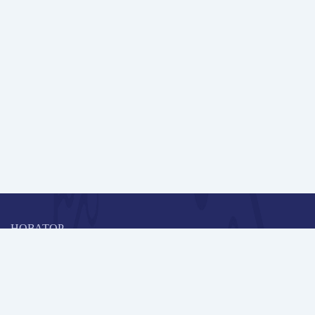
НОВАТОР
Коллективная блогоплатформа и площадка для профессионального
роста, обмена инновационными идеями и решениями, передачи
опыта и экспертной деятельности работников образования в
области современных стандартов и технологий.
Редакционная политика