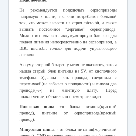
Подключение
:
Не рекомендуется подключать сервоприводы
напрямую к плате, т.к. они потребляют большой
ток, что может вывести из строя micro:bit, а также
вызвать постоянное “дерганье” сервопривода.
Можно использовать аккумуляторную батарею для
подачи питания непосредственно на сервопривод, а
BBC micro:bit только для подачи управляющего
сигнала.
Аккумуляторной батареи у меня не оказалось, зато я
нашла старый блок питания на 5V, от кнопочного
телефона. Удалила часть провода, соединила с
перемычкой(не забывая о полярности) и вывела два
провода(+/-) на макетную плату. Перед
подключение, обязательно посмотрите видео.
Плюсовая шина
: +от блока питания(красный
провод), питание от сервопривода(красный
провод).
Минусовая шина
: - от блока питания(коричневый
провод), GND от сервопривода коричневый провод.