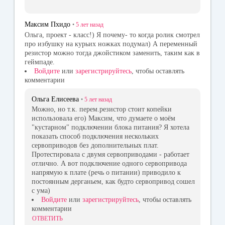
Максим Пхидо
•
5 лет
назад
Ольга, проект - класс!) Я почему- то когда ролик смотрел
про избушку на курьих ножках подумал) А переменный
резистор можно тогда джойстиком заменить, таким как в
геймпаде.
Войдите
или
зарегистрируйтесь
, чтобы оставлять
комментарии
Ольга Елисеева
•
5 лет
назад
Можно, но т.к. перем.резистор стоит копейки
использовала его) Максим, что думаете о моём
"кустарном" подключении блока питания? Я хотела
показать способ подключения нескольких
сервоприводов без дополнительных плат.
Протестировала с двумя сервоприводами - работает
отлично. А вот подключение одного сервопривода
напрямую к плате (речь о питании) приводило к
постоянным дерганьем, как будто сервопривод сошел
с ума)
Войдите
или
зарегистрируйтесь
, чтобы оставлять
комментарии
ОТВЕТИТЬ