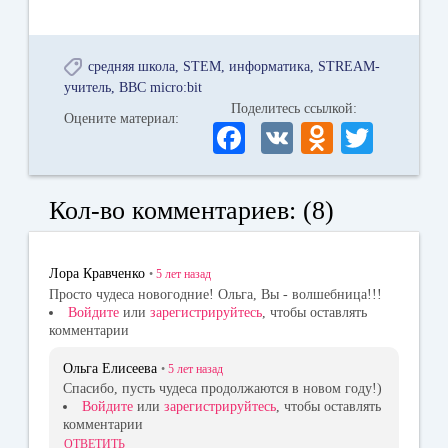
средняя школа
STEM
информатика
STREAM-
учитель
BBC micro:bit
Поделитесь ссылкой:
Оцените материал:
Fa
V
O
T
ce
K
dn
wi
bo
ok
tte
Кол-во комментариев: (8)
ok
la
r
ss
Лора Кравченко
•
5 лет
назад
ni
Просто чудеса новогодние! Ольга, Вы - волшебница!!!
Войдите
или
зарегистрируйтесь
, чтобы оставлять
ki
комментарии
Ольга Елисеева
•
5 лет
назад
Спасибо, пусть чудеса продолжаются в новом году!)
Войдите
или
зарегистрируйтесь
, чтобы оставлять
комментарии
ОТВЕТИТЬ