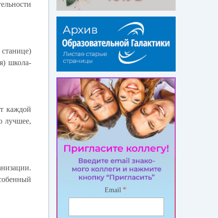
тельности
 станице)
я) школа-
от каждой
о лучшее,
анизации.
собенный
*
Email