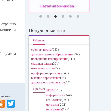
пользы от
к страшно
Популярные теги
обычное и
Область
средняя школа
(689)
 Мы умеем
дополнительное образование
(539)
повышение квалификации
(447)
старшая школа
(361)
начальная школа
(297)
профориентирование
(148)
высшее образование
(48)
дошкольное воспитание
(22)
Предмет
STEM
(617)
информатика
(344)
 ссылкой:
технология
(267)
V
O
T
методика
(262)
K
dn
wi
математика
(195)