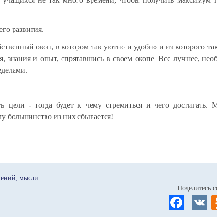
их учащихся не так много времени, чтобы получить максимум 
его развития.
бственный окоп, в котором так уютно и удобно и из которого та
я, знания и опыт, спрятавшись в своем окопе. Все лучшее, не
еделами.
ь цели - тогда будет к чему стремиться и чего достигать.
му большинство из них сбывается!
нений
мысли
Поделитесь
Fa
ce