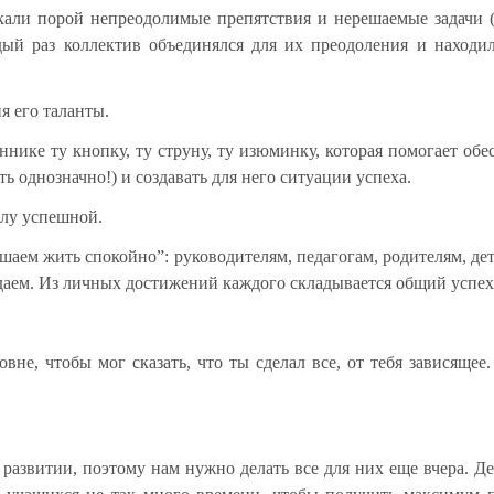
али порой непреодолимые препятствия и нерешаемые задачи 
дый раз коллектив объединялся для их преодоления и наход
я его таланты.
ике ту кнопку, ту струну, ту изюминку, которая помогает обе
ь однозначно!) и создавать для него ситуации успеха.
олу успешной.
ешаем жить спокойно”: руководителям, педагогам, родителям, де
ждаем. Из личных достижений каждого складывается общий успех
вне, чтобы мог сказать, что ты сделал все, от тебя зависящее
азвитии, поэтому нам нужно делать все для них еще вчера. Де