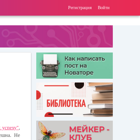
Регистрация
Войти
 успеху"
,
ешна. Не