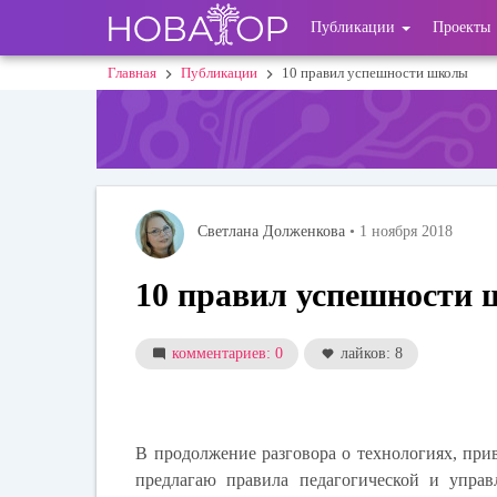
Перейти
User
Публикации
Проекты
к
основному
account
Главная
Публикации
10 правил успешности школы
Строка
содержанию
menu
навигации
Светлана Долженкова
• 1 ноября 2018
10 правил успешности
комментариев: 0
лайков: 8
В продолжение разговора о технологиях, при
предлагаю правила педагогической и управ