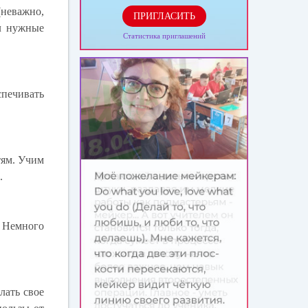
(неважно,
ПРИГЛАСИТЬ
ил нужные
Статистика приглашений
спечивать
тям. Учим
.
. Немного
лать свое