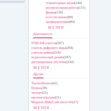
гуманитарные науки
(144)
ok
tte
воспитательная работа
(131)
физика
(130)
la
r
естествознание
(84)
ss
профориентация
(84)
ВСЕ ТЕГИ
ni
Деятельность
ki
STREAM-учитель
(367)
учитель цифрового мира
(264)
учитель-мейкер
(219)
педагогический дизайн
(187)
дистанционное обучение
(142)
ВСЕ ТЕГИ
Другие
TeacherDesmos
(42)
Desmos
(30)
эксперт
(22)
научная игрушка
(21)
Maqueen MakeCode micro:bit
(17)
ВСЕ ТЕГИ