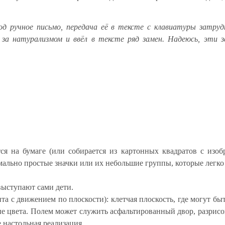
од ручное письмо, передача её в тексте с клавиатуры затруд
я за натурализмом и ввёл в тексте ряд замен. Надеюсь, эти 
ся на бумаге (или собирается из картонных квадратов с изо
мально простые значки или их небольшие группы, которые легко
выступают сами дети.
та с движением по плоскости): клетчая плоскость, где могут быт
е цвета. Полем может служить асфальтированный двор, разрис
е настольная реализация.