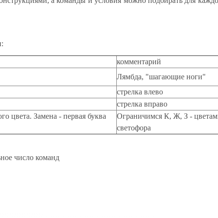
нструкциями, а команды и условия можно подбирать для каждо
:
комментарий
Лямбда, "шагающие ноги"
стрелка влево
стрелка вправо
го цвета. Замена - первая буква
Ограничимся К, Ж, З - цвета
светофора
ное число команд