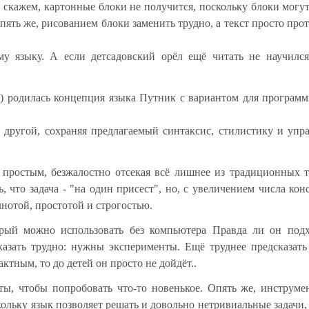
 скажем, картонные блоки не получится, поскольку блоки могу
Опять же, рисованием блоки заменить трудно, а текст просто про
му языку. А если детсадовский орёл ещё читать не научилс
) родилась концепция языка Путник с вариантом для програм
и другой, сохраняя предлагаемый синтаксис, стилистику и уп
о простым, безжалостно отсекая всё лишнее из традиционных 
, что задача - "на один присест", но, с увеличением числа кон
лнотой, простотой и строгостью.
рый можно использовать без компьютера Правда ли он подх
азать трудно: нужны эксперименты. Ещё труднее предсказат
ктным, то до детей он просто не дойдёт..
сты, чтобы попробовать что-то новенькое. Опять же, инструм
кольку язык позволяет решать и довольно нетривиальные задачи, 