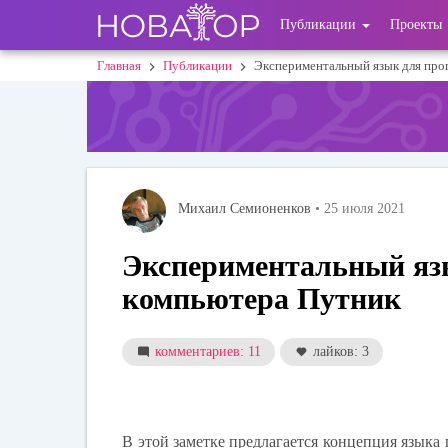
Перейти
User
Публикации
Проекты
к
основному
account
Главная
Публикации
Экспериментальный язык для про
Строка
содержанию
menu
навигации
Михаил Семионенков
• 25 июля 2021
Экспериментальный яз
компьютера Путник
комментариев: 11
лайков: 3
В этой заметке предлагается концепция языка