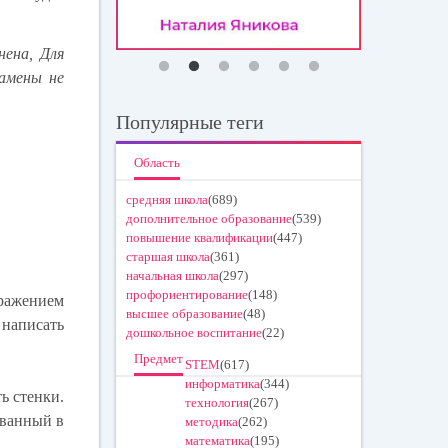
нена, Для
замены не
Популярные теги
Область
средняя школа
(689)
дополнительное образование
(539)
повышение квалификации
(447)
старшая школа
(361)
начальная школа
(297)
профориентирование
(148)
бражением
высшее образование
(48)
 написать
дошкольное воспитание
(22)
Предмет
STEM
(617)
информатика
(344)
ь стенки.
технология
(267)
ованный в
методика
(262)
математика
(195)