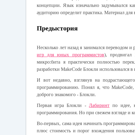
концепции. Язык изначально задумывался к
аудиторию определит практика. Материал для 
Предыстория
Несколько лет назад я занимался переводом и
игр для юных программистов
), продвигал
микро:бита я практически полностью пере
разработки MakeCode Блокли использовался в к
И вот недавно, взглянув на подрастающег
программированию. Понял я, что MakeCode,
доброго знакомого - Блокли.
Первая игра Блокли -
Лабиринт
по идее, к
программирования. Но при свежем взгляде и ко
Во-первых, сама идея начинать программирова
плюс стоимость и порог вхождения пользова