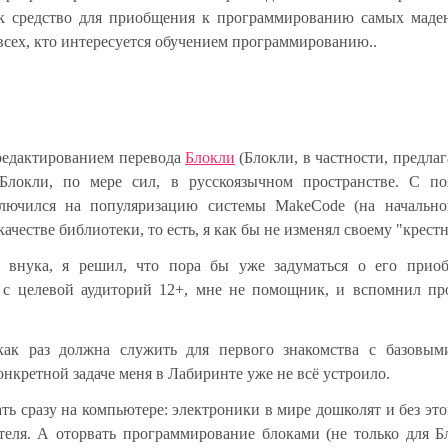
ак средство для приобщения к программированию самых маде
всех, кто интересуется обучением программированию..
 редактированием перевода
Блокли
(Блокли, в частности, предла
 Блокли, по мере сил, в русскоязычном пространстве. С по
ключился на популяризацию системы MakeCode (на начально
ачестве библиотеки, то есть, я как бы не изменял своему "крест
о внука, я решил, что пора бы уже задуматься о его прио
 с целевой аудиторий 12+, мне не помощник, и вспомнил пр
ак раз должна служить для первого знакомства с базовым
нкретной задаче меня в Лабиринте уже не всё устроило.
ть сразу на компьютере: электроники в мире дошколят и без это
теля. А оторвать программирование блоками (не только для Б