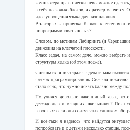
компьютера практически невозможно: сделать,
в себя несколько блоков, их размер меняется. 
идее упрощения языка для начинающих
Во-вторых - привязка блоков к естественно
попрограммировать нельзя?
Словом, по мотивам Лабиринта (и Черепашки
движения на клетчатой плоскости.
Класс задач, на самом деле, можно выбрать 
структуры языка (об этом позже).
Синтаксис я постарался сделать максимальн
языков программирования. Сначала показалось
стало ясно, что нужно искать баланс между по
Получился довольно лаконичный язык, кото
детсадовцев и младших школьников? Пока ск
взрослых: если они сочтут язык слишком абстра
И всё-таки я надеюсь, что найдутся энтузиа
попробовать и с детьми несколько старше, пос