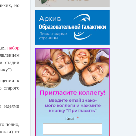
ньких, но
гает
набор
явлением
й стадии
нику").
бщении к
о старого
и идеями
*
Email
го полно,
локли) от