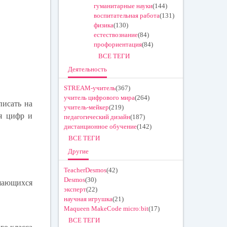
гуманитарные науки
(144)
воспитательная работа
(131)
физика
(130)
естествознание
(84)
профориентация
(84)
ВСЕ ТЕГИ
Деятельность
STREAM-учитель
(367)
учитель цифрового мира
(264)
писать на
учитель-мейкер
(219)
ия цифр и
педагогический дизайн
(187)
дистанционное обучение
(142)
ВСЕ ТЕГИ
Другие
TeacherDesmos
(42)
Desmos
(30)
ршающихся
эксперт
(22)
научная игрушка
(21)
Maqueen MakeCode micro:bit
(17)
ВСЕ ТЕГИ