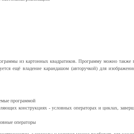
рограммы из картонных квадратиков. Программу можно также 
буется ещё владение карандашом (авторучкой) для изображен
яемые программой
авляющих конструкциях - условных операторах и циклах, заве
ловные операторы