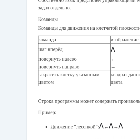
Собственно язык предствлен управляющими ко
задач отдельно.
Команды
Команды для движения на клетчатой плоскости
команда
изображение
Λ
шаг вперёд
повернуть налево
←
повернуть направо
→
закрасить клетку указанным
квадрат данно
цветом
цвета
Строка программы может содержать произволь
Пример:
Λ
Λ
Λ
Движение "лесенкой":
←
→