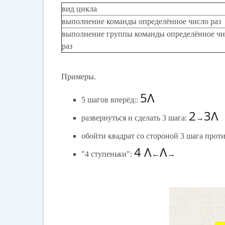
вид цикла
выполнение команды определённое число раз
выполнение группы команды определённое чи
раз
Примеры.
5Λ
5 шагов вперёд::
2
3
Λ
развернуться и сделать 3 шага:
→
обойти квадрат со стороной 3 шага прот
4
Λ
Λ
"4 ступеньки":
←
→