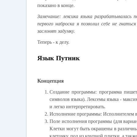
показано в конце.
Замечание: лексика языка разрабатывалась п
первого наброска я позволил себе не гнатьс
заслонят задумку.
Теперь - к делу.
Язык Путник
Концепция
Создание программы
: программа пишет
символов языка). Лексемы языка - макси
и легко интерпретировать.
Исполнение программы
: Исполнителем 
Поле исполнения программы
(для вариан
Клетки могут быть окрашены в различны
клеточку, пол из крупной плитки, а такж