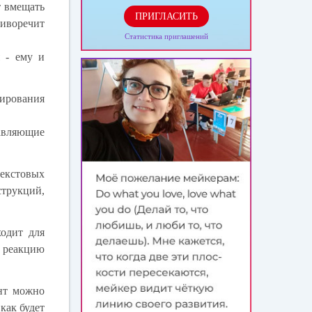
т вмещать
ПРИГЛАСИТЬ
тиворечит
Статистика приглашений
я - ему и
мирования
равляющие
текстовых
струкций,
одит для
ь реакцию
ент можно
как будет