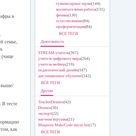
гуманитарные науки
(144)
воспитательная работа
(131)
физика
(130)
цифры в
естествознание
(84)
профориентация
(84)
ВСЕ ТЕГИ
,
й семье,
Деятельность
ть
STREAM-учитель
(367)
 (чаще
учитель цифрового мира
(264)
учитель-мейкер
(219)
педагогический дизайн
(187)
дистанционное обучение
(142)
ВСЕ ТЕГИ
 выше/
Другие
TeacherDesmos
(42)
 В тесте
Desmos
(30)
эксперт
(22)
научная игрушка
(21)
нформацию
Maqueen MakeCode micro:bit
(17)
том, как
ВСЕ ТЕГИ