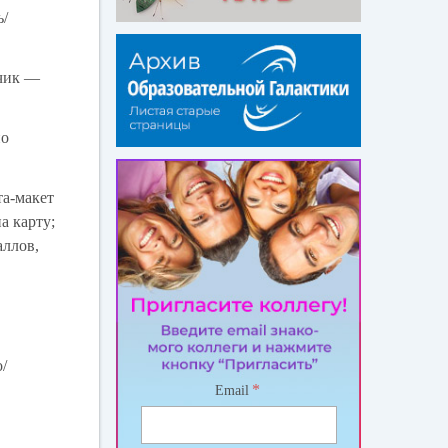
ь/
йчик —
по
та-макет
а карту;
аллов,
/
*
Email