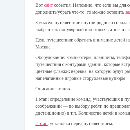
Вот
сайт
события. Напомню, что если вы для се
дополнить/убрать что-то, то можно оставить
за
Замысел
: путешествие внутри родного города
выбран как популярный вид отдыха, а значит 
Цель путешествия
: обратить внимание детей н
Москве.
Оборудование
: компьютеры, планшеты, телеф
путешествия с контурами зданий, которые встр
цветные флажки; веревка, на которую будут р
напечатанные игровые сторублевые купюры.
Описание этапов
.
1 этап
: определение команд, участвующих в пу
соображений — по выбору ребят, по предпола
дистанционно) и т.п. Количество детей в команд
2 этап
: установка перед путешествием.