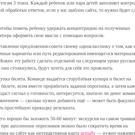
тогам 3 этапа. Каждый ребенок или пара детей заполняет контр
й обработки ответов, если у вас шаблон сайта, то нужно будет с
 чтобы помочь ребенку удержать концентрацию на полученных
 теперь оформить свои мысли с помощью вопросов.
тавление предложения-совета своему однокласснику о том, как 
удачные варианты или путь редактирования имеющегося материала
Можно эту работу сделать отдельной на следующем уроке русског
 они столкнулись, будут хотеть для себя это прояснить.
упка билета. Команде выдаётся сторублёвая купюра и билет на
билете, всем вместе проработать задания опросника, а затем ка
даст сигнал о готовности, интересуется, хватило ли денег коман
сложнением — сколько нужно добавить ещё — может быть факульт
ть простейшую прикидку результата.
го хорошо бы заложить 50-60 минут:
экскурсия на самом трамва
ы при заполнении опросников можно было сократить время на
ана на сайте как интерактивная карта
genially
— нужно нажимат