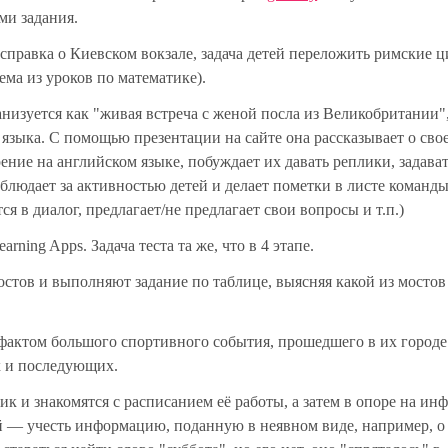
ми задания.
справка о Киевском вокзале, задача детей переложить римские 
ема из уроков по математике).
низуется как "живая встреча с женой посла из Великобритании"
языка. С помощью презентации на сайте она рассказывает о свое
рение на английском языке, побуждает их давать реплики, задава
юдает за активностью детей и делает пометки в листе команды
я в диалог, предлагает/не предлагает свои вопросы и т.п.)
ning Apps. Задача теста та же, что в 4 этапе.
остов и выполняют задание по таблице, выясняя какой из мостов
фактом большого спортивного события, прошедшего в их городе.
 и последующих.
лик и знакомятся с расписанием её работы, а затем в опоре на и
й — учесть информацию, поданную в неявном виде, например, о 