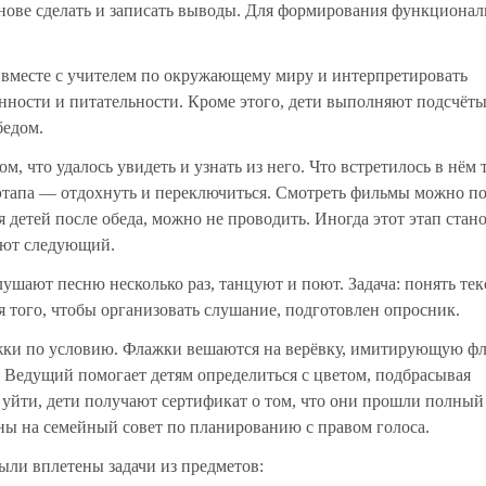
основе сделать и записать выводы. Для формирования функциона
вместе с учителем по окружающему миру и интерпретировать
нности и питательности. Кроме этого, дети выполняют подсчёт
бедом.
, что удалось увидеть и узнать из него. Что встретилось в нём т
8 этапа — отдохнуть и переключиться. Смотреть фильмы можно по
я детей после обеда, можно не проводить. Иногда этот этап стан
ают следующий.
ают песню несколько раз, танцуют и поют. Задача: понять тек
того, чтобы организовать слушание, подготовлен опросник.
жки по условию. Флажки вешаются на верёвку, имитирующую фл
. Ведущий помогает детям определиться с цветом, подбрасывая
уйти, дети получают сертификат о том, что они прошли полный
ны на семейный совет по планированию с правом голоса.
ыли вплетены задачи из предметов: