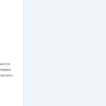
раются
ярмарки
процесс.