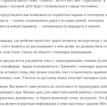
 стараться найти слово "суббота", но его нет, оно "спряталось" в
ция, с которой дети будут сталкиваться в городе постоянно.
а представлена как возможность поработать парами и повторить з
ласса — нужно спланировать дорогу из парка домой, пользуясь
вляется новый параметр — оптимальность маршрута и умение
лощадка, где ребятам предстоит задать вопросы экскурсоводу с ц
до этого момента не рассказывают о нём детям, но должны быть г
на этом этапе: узнать об объекте с помощью вопрошания.
м предлагается для работы текст с пропущенными словами (Lear
 словоформы. Задача познакомиться с Кремлём с помощью коротк
нок вставил слова, ему нужно списать текст и выполнить задания
ренных слов. Учитель по русскому языку получает материал для 
вная. Вы можете сами решить по длительности предыдущих дей
ледующего дня. Можно дать для самостоятельной работы с получ
овольно динамично, то берите конечную точку экскурсии. Это 
а является короткая информация о семи высотных зданиях Мос