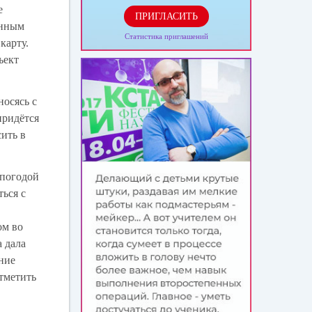
е
ПРИГЛАСИТЬ
енным
Статистика приглашений
карту.
ъект
носясь с
придётся
сить в
 погодой
ться с
и
ом во
 дала
ение
отметить