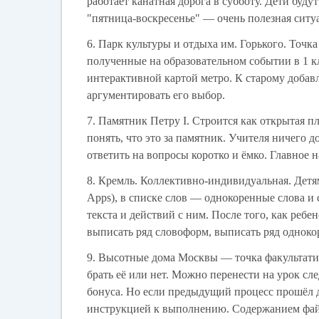
работает канатная дорога в субботу. Дети будут
"пятница-воскресенье" — очень полезная ситуа
6. Парк культуры и отдыха им. Горького. Точк
полученные на образовательном событии в 1 к
интерактивной картой метро. К старому доба
аргументировать его выбор.
7. Памятник Петру I. Строится как открытая п
понять, что это за памятник. Учителя ничего 
ответить на вопросы коротко и ёмко. Главное 
8. Кремль. Коллективно-индивидуальная. Детя
Apps), в списке слов — однокоренные слова и
текста и действий с ним. После того, как ребе
выписать ряд словоформ, выписать ряд одноко
9. Высотные дома Москвы — точка факультати
брать её или нет. Можно перенести на урок с
бонуса. Но если предыдущий процесс прошёл д
инструкцией к выполнению. Содержанием файл