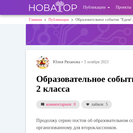
Перейти
User
Публикации
Проекты
к
основному
account
Главная
Публикации
Образовательное событие "Едем! 
Строка
содержанию
menu
навигации
Юлия Рязанова
• 5 ноября 2021
Образовательное событ
2 класса
комментариев: 0
лайков: 5
Продолжу серию постов об образовательном с
организованному для второклассников.