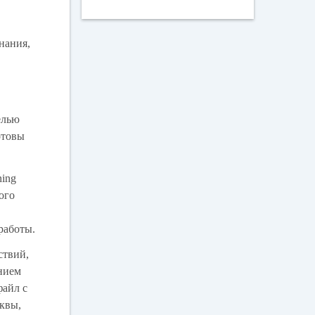
нания,
елью
отовы
ning
ого
:
работы.
ствий,
ением
файл с
квы,