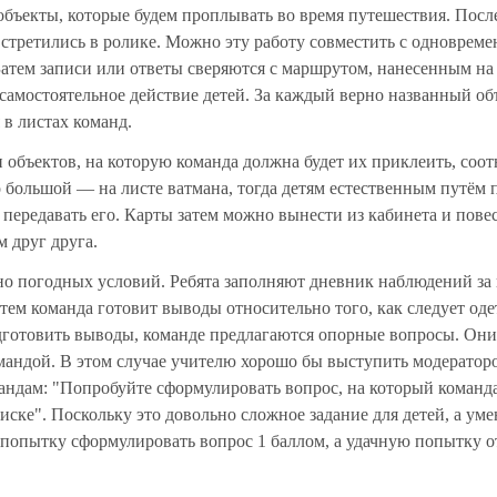
объекты, которые будем проплывать во время путешествия. Посл
встретились в ролике. Можно эту работу совместить с одноврем
атем записи или ответы сверяются с маршрутом, нанесенным на 
 самостоятельное действие детей. За каждый верно названный об
 в листах команд.
 объектов, на которую команда должна будет их приклеить, соот
о большой — на листе ватмана, тогда детям естественным путём 
и передавать его. Карты затем можно вынести из кабинета и пове
 друг друга.
о погодных условий. Ребята заполняют дневник наблюдений за
атем команда готовит выводы относительно того, как следует оде
одготовить выводы, команде предлагаются опорные вопросы. Он
мандой. В этом случае учителю хорошо бы выступить модератор
мандам: "Попробуйте сформулировать вопрос, на который команда
писке". Поскольку это довольно сложное задание для детей, а ум
ь попытку сформулировать вопрос 1 баллом, а удачную попытку 