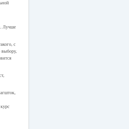
льной
ы. Лучше
акого, с
 выбору,
овится
ст,
агшток,
 курс