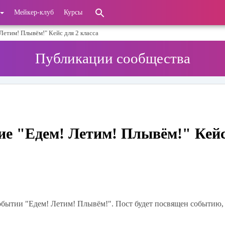
Мейкер-клуб
Курсы
Летим! Плывём!" Кейс для 2 класса
Публикации сообщества
ие "Едем! Летим! Плывём!" Кейс
обытии "Едем! Летим! Плывём!". Пост будет посвящен событию,