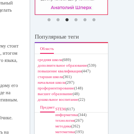
ольный
делать
Популярные теги
ему стоит
Область
, итогом
средняя школа
(689)
о языка,
дополнительное образование
(539)
повышение квалификации
(447)
старшая школа
(361)
начальная школа
(297)
ждому его
профориентирование
(148)
де на
высшее образование
(48)
ативным.
дошкольное воспитание
(22)
Предмет
STEM
(617)
информатика
(344)
йчике.
технология
(267)
методика
(262)
ь на
математика
(195)