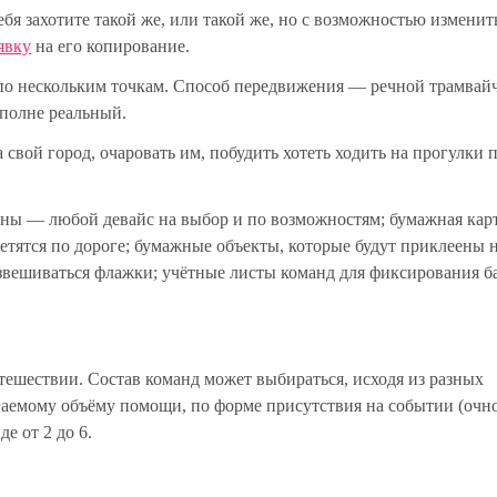
бя захотите такой же, или такой же, но с возможностью изменит
явку
на его копирование.
 по нескольким точкам. Способ передвижения — речной трамва
вполне реальный.
а свой город, очаровать им, побудить хотеть ходить на прогулки 
оны — любой девайс на выбор и по возможностям; бумажная кар
етятся по дороге; бумажные объекты, которые будут приклеены н
азвешиваться флажки; учётные листы команд для фиксирования б
тешествии. Состав команд может выбираться, исходя из разных
гаемому объёму помощи, по форме присутствия на событии (очно
е от 2 до 6.