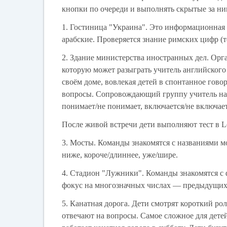
кнопки по очереди и выполнять скрытые за ни
1. Гостиница "Украина". Это информационная 
арабские. Проверяется знание римских цифр (т
2. Здание министерства иностранных дел. Орга
которую может разыграть учитель английского 
своём доме, вовлекая детей в спонтанное гово
вопросы. Сопровождающий группу учитель набл
понимает/не понимает, включается/не включаетс
После живой встречи дети выполняют тест в Lear
3. Мосты. Команды знакомятся с названиями м
ниже, короче/длиннее, уже/шире.
4. Стадион "Лужники". Команды знакомятся с 
фокус на многозначных числах — предыдущих
5. Канатная дорога. Дети смотрят короткий ро
отвечают на вопросы. Самое сложное для дете