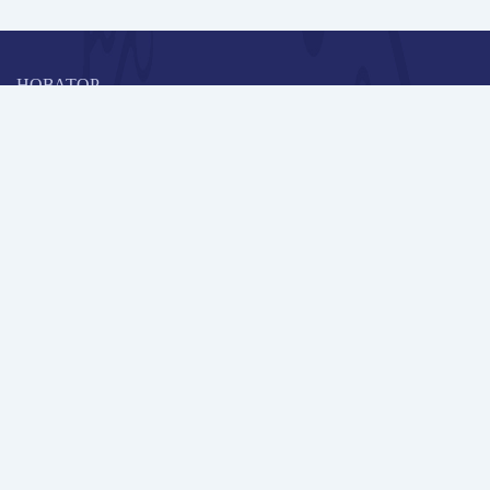
НОВАТОР
Коллективная блогоплатформа и площадка для профессионального
роста, обмена инновационными идеями и решениями, передачи
опыта и экспертной деятельности работников образования в
области современных стандартов и технологий.
Редакционная политика
Навигация
Новые пользователи
Публикации
Школа автора
Архив Галактики
Дискуссии
Участники
Партнерам
Контакты