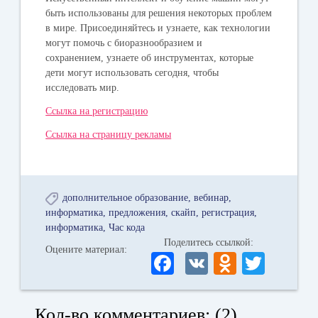
быть использованы для решения некоторых проблем
в мире. Присоединяйтесь и узнаете, как технологии
могут помочь с биоразнообразием и
сохранением, узнаете об инструментах, которые
дети могут использовать сегодня, чтобы
исследовать мир.
Ссылка на регистрацию
Ссылка на страницу рекламы
дополнительное образование
вебинар
информатика
предложения
скайп
регистрация
информатика
Час кода
Поделитесь ссылкой:
Оцените материал:
Fa
V
O
T
ce
K
dn
wi
bo
ok
tte
Кол-во комментариев: (2)