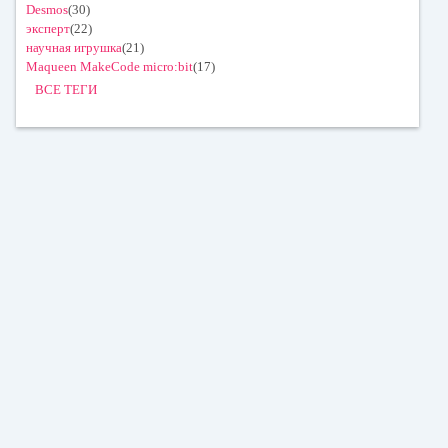
Desmos
(30)
эксперт
(22)
научная игрушка
(21)
Maqueen MakeCode micro:bit
(17)
ВСЕ ТЕГИ