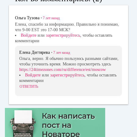
ok
la
r
ss
Ольга Тузова
•
7 лет
назад
ni
Елена, спасибо за информацию. Правильно я понимаю,
что 9-00 EST это 17-00 МСК?
ki
Войдите
или
зарегистрируйтесь
, чтобы оставлять
комментарии
Елена Дегтярева
•
7 лет
назад
Ольга, верно. Я обычно пользуюсь разными сайтами,
чтобы уточнить время. Можно просмотреть здесь
https://24timezones.com/ru/difference/est/moscow
Войдите
или
зарегистрируйтесь
, чтобы оставлять
комментарии
ОТВЕТИТЬ