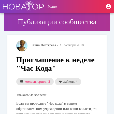
Перейти
User
М
Меню
к
Toggle
п
account
основному
navigation
содержанию
menu
Публикации сообщества
Елена Дегтярева
• 31 октября 2018
Приглашение к неделе
"Час Кода"
комментариев: 2
лайков: 4
Уважаемые коллеги!
Если вы проводите "Час кода" в вашем
образовательном учреждении или ваши коллеги, то