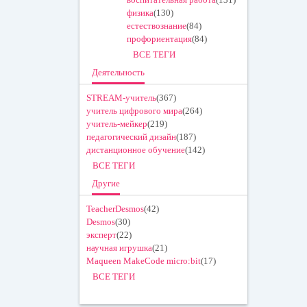
физика
(130)
естествознание
(84)
профориентация
(84)
ВСЕ ТЕГИ
Деятельность
STREAM-учитель
(367)
учитель цифрового мира
(264)
учитель-мейкер
(219)
педагогический дизайн
(187)
дистанционное обучение
(142)
ВСЕ ТЕГИ
Другие
TeacherDesmos
(42)
Desmos
(30)
эксперт
(22)
научная игрушка
(21)
Maqueen MakeCode micro:bit
(17)
ВСЕ ТЕГИ