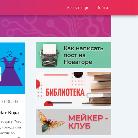
Регистрация
Войти
31.10.2018
Час Кода"
оводите "Час
 учреждении
частие во