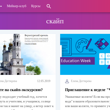
Мейкер-клуб
Курсы
скайп
ена Дегтярева
12.05.2019
Елена Дегтярева
те на скайп-экскурсию?
Приглашение к неделе "
у подходит учебный год, хочется
Уважаемые коллеги! Если вы пр
уть и учителям, и учащимся, солнце
кода" в вашем образовательном
ом так и манит на улицу, а ветер зовет к
или ваши коллеги, то примите у