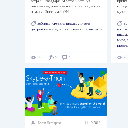
встреч. Благодаря им встречи станут
прикл
интереснее, полезнее и точно останутся на
госуд
память. Инструмент№1…
музей
вебинар
,
средняя школа
,
учитель
до
цифрового мира
,
вне стен классной комнаты
краев
школа
мира
,
предл
562
5
2
2
Елена Дегтярева
14.10.2018