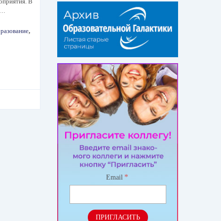
оприятия. В
в…
бразование
,
*
Email
ПРИГЛАСИТЬ