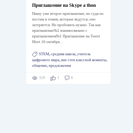
Приглашение на Skype a thon
Пишу уже второе приглашение, но судя по
постам и темам, которые ведутся, оно
затеряется. Но пробовать нужно. Так как
приглашение№2 взаимосвязано с
приглашением№1 Приглашение на Tweet
Meet 16 октября…
STEM
,
средняя школа
,
учитель
цифрового мира
,
вне стен классной комнаты
,
общение
,
предложения
329
1
6