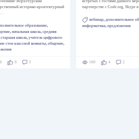
ючениям! Верхотурский
встречах с гостями данного мер
арственный историко-архитектурный
партнерстве с Code.org, Skype 
-…
вебинар
,
дополнительное о
полнительное образование
,
информатика
,
предложения
едение
,
начальная школа
,
средняя
,
старшая школа
,
учитель цифрового
вне стен классной комнаты
,
общение
,
ожения
66
6
5
180
4
2