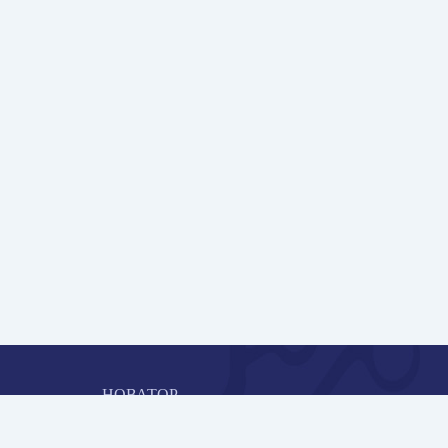
НОВАТОР
Коллективная блогоплатформа и площадка для
профессионального роста, обмена инновационными идеями 