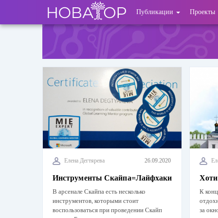
Перейти
User
Публикации
Проекты
к
основному
account
содержанию
menu
Елена Дегтярева
26.09.2020
Ел
Инструменты Скайпа=Лайфхаки
Хоти
В арсенале Скайпа есть несколько
К конц
инструментов, которыми стоит
отдохн
воспользоваться при проведении Скайп
за окн