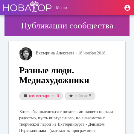
Перейти
User
М
Меню
к
Toggle
п
account
основному
navigation
содержанию
menu
Публикации сообщества
Екатерина Алексеева
• 18 ноября 2018
Разные люди.
Медиахудожники
комментариев: 0
лайков: 5
Хотела бы поделиться с читателями нашего портала
радостью, пусть виртуального, но знакомства с
творческой парой из Екатеринбурга -
Денисом
Переваловым
(математик-программист,