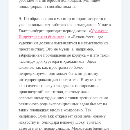
работаем и с интересом воплощаем. Мы ищем
новые формы и способы подачи.
А.
По образованию я магистр истории искусств и
уже несколько лет работаю как артмедиатор. У нас в
Екатеринбурге проходит периодически «
Уральская
Индустриальная биеннале
» и «Бажов-фест», где
художники должны выставляться в невыставочных
пространствах. Это не музеи, а, например,
заброшенные промышленные корпуса – и это такой
челлендж для куратора и художников. Здесь
сложнее, так как пространство более
непредсказуемо, оно может быть по-разному
интерпретировано для посетителя. В музеях же
классического искусства для экспонирования
произведений всё готово, поэтому даже
современному художнику с точки зрения решения
различного рода экспозиционных задач бывает на
таких площадках вполне комфортно. Так,
например, Эрмитаж открывает свои залы новому
искусству и, благодаря некоему шоку, зрителю
удается найти новые смыслы. Московская биеннале