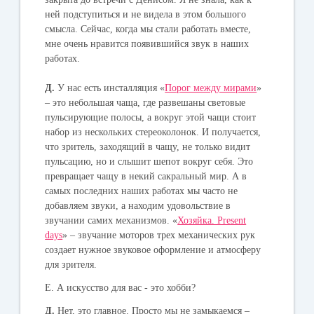
ней подступиться и не видела в этом большого
смысла. Сейчас, когда мы стали работать вместе,
мне очень нравится появившийся звук в наших
работах.
Д.
У нас есть инсталляция «
Порог между мирами
»
– это небольшая чаща, где развешаны световые
пульсирующие полосы, а вокруг этой чащи стоит
набор из нескольких стереоколонок. И получается,
что зритель, заходящий в чащу, не только видит
пульсацию, но и слышит шепот вокруг себя. Это
превращает чащу в некий сакральный мир. А в
самых последних наших работах мы часто не
добавляем звуки, а находим удовольствие в
звучании самих механизмов. «
Хозяйка. Present
days
» – звучание моторов трех механических рук
создает нужное звуковое оформление и атмосферу
для зрителя.
Е. А искусство для вас - это хобби?
Д.
Нет, это главное. Просто мы не замыкаемся –