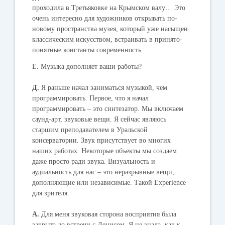
проходила в Третьяковке на Крымском валу… Это
очень интересно для художников открывать по-
новому пространства музея, который уже насыщен
классическим искусством, встраивать в принято-
понятные константы современность.
Е. Музыка дополняет ваши работы?
Д.
Я раньше начал заниматься музыкой, чем
программировать. Первое, что я начал
программировать – это синтезатор. Мы включаем
саунд-арт, звуковые вещи. Я сейчас являюсь
старшим преподавателем в Уральской
консерватории. Звук присутствует во многих
наших работах. Некоторые объекты мы создаем
даже просто ради звука. Визуальность и
аудиальность для нас – это неразрывные вещи,
дополняющие или независимые. Такой Experience
для зрителя.
А.
Для меня звуковая сторона восприятия была
закрыта до встречи с Денисом. Я не знала, как к