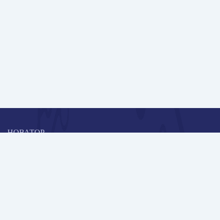
НОВАТОР
Коллективная блогоплатформа и площадка для профессионального
роста, обмена инновационными идеями и решениями, передачи
опыта и экспертной деятельности работников образования в
области современных стандартов и технологий.
Редакционная политика
Навигация
Новые пользователи
Публикации