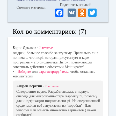
Поделитесь ссылкой:
Оцените материал:
Fa
V
O
T
ce
K
dn
wi
bo
ok
tte
Кол-во комментариев: (7)
ok
la
r
ss
Борис Ярмахов
•
7 лет
назад
ni
Андрей, большое спасибо за эту тему. Правильно ли я
понимаю, что mcpi, которая присутствует в коде
ki
программы - это библиотека Питон, позволяющая
совершать действия с объектами Майнкрафт?
Войдите
или
зарегистрируйтесь
, чтобы оставлять
комментарии
Андрей Корягин
•
7 лет
назад
Совершенно верно. Разрабатывалась в первую
очередь для микрокомпьютера raspberry pi, поэтому
для индефикации подписывают pi. На операционной
среде rasbian всё запускается из "коробки". Для
windows или ios есть множество вариантов ( какой
сработает)