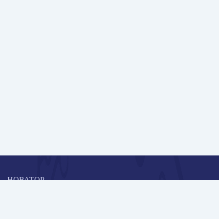
НОВАТОР
Коллективная блогоплатформа и площадка для профессионального
роста, обмена инновационными идеями и решениями, передачи
опыта и экспертной деятельности работников образования в