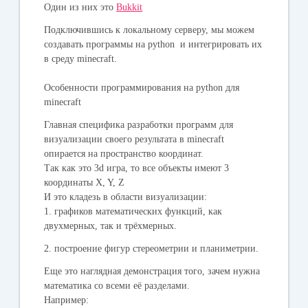
Один из них это
Bukkit
Подключившись к локальному серверу, мы можем
создавать программы на python и интегрировать их
в среду minecraft.
Особенности программирования на python для
minecraft
Главная специфика разработки программ для
визуализации своего результата в minecraft
опирается на пространство координат.
Так как это 3d игра, то все объекты имеют 3
координаты X, Y, Z
И это кладезь в области визуализации:
1. графиков математических функций, как
двухмерных, так и трёхмерных.
2. построение фигур стереометрии и планиметрии.
Еще это наглядная демонстрация того, зачем нужна
математика со всеми её разделами.
Например: