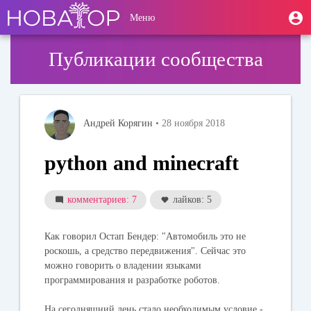
Перейти
User
М
Меню
к
Toggle
п
account
основному
navigation
содержанию
menu
Публикации сообщества
Андрей Корягин
• 28 ноября 2018
python and minecraft
комментариев: 7
лайков: 5
Как говорил Остап Бендер: "Автомобиль это не
роскошь, а средство передвижения". Сейчас это
можно говорить о владении языками
программирования и разработке роботов.
На сегодняшний день стало необходимым условие -