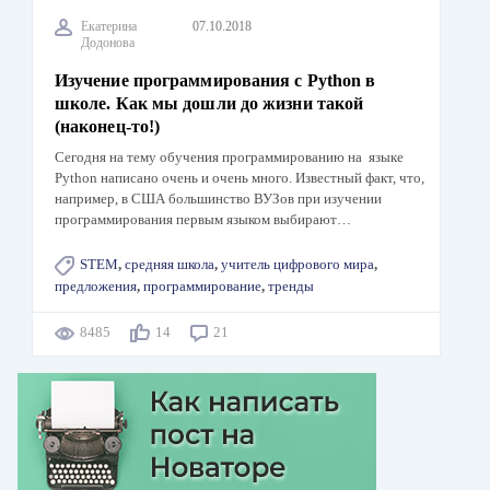
Екатерина
07.10.2018
Додонова
Изучение программирования с Python в
школе. Как мы дошли до жизни такой
(наконец-то!)
Сегодня на тему обучения программированию на языке
Python написано очень и очень много. Известный факт, что,
например, в США большинство ВУЗов при изучении
программирования первым языком выбирают…
STEM
,
средняя школа
,
учитель цифрового мира
,
предложения
,
программирование
,
тренды
8485
14
21