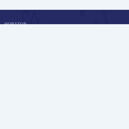
НОВАТОР
Коллективная блогоплатформа и площадка для профессионального
роста, обмена инновационными идеями и решениями, передачи
опыта и экспертной деятельности работников образования в
области современных стандартов и технологий.
Редакционная политика
Навигация
Новые пользователи
Публикации
Школа автора
Архив Галактики
Дискуссии
Участники
Партнерам
Контакты