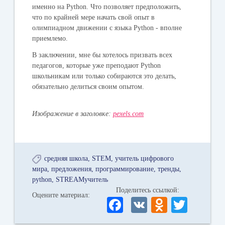
именно на Python. Что позволяет предположить,
что по крайней мере начать свой опыт в
олимпиадном движении с языка Python - вполне
приемлемо.
В заключении, мне бы хотелось призвать всех
педагогов, которые уже преподают Python
школьникам или только собираются это делать,
обязательно делиться своим опытом.
Изображение в заголовке:
pexels.com
средняя школа
STEM
учитель цифрового
мира
предложения
программирование
тренды
python
STREAMучитель
Поделитесь ссылкой:
Оцените материал:
Fa
V
O
T
ce
K
dn
wi