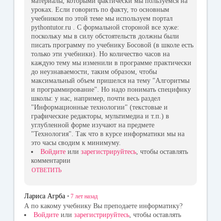
материалы, которыми фактически мы пользуемся на
уроках. Если говорить по факту, то основным
учебником по этой теме мы используем портал
pythontutor.ru . С формальной стороной все хуже:
поскольку мы в силу обстоятельств должны были
писать программу по учебнику Босовой (в школе есть
только эти учебники). Но количество часов на
каждую тему мы изменили в программе практически
до неузнаваемости, таким образом, чтобы
максимальный объем пришелся на тему "Алгоритмы
и программирование". Но надо понимать специфику
школы: у нас, например, почти весь раздел
"Информационные технологии" (текстовые и
графические редакторы, мультимедиа и т.п.) в
углубленной форме изучают на предмете
"Технология". Так что в курсе информатики мы на
это часы сводим к минимуму.
Войдите
или
зарегистрируйтесь
, чтобы оставлять
комментарии
ОТВЕТИТЬ
Лариса Агрба
•
7 лет
назад
А по какому учебнику Вы преподаете информатику?
Войдите
или
зарегистрируйтесь
, чтобы оставлять