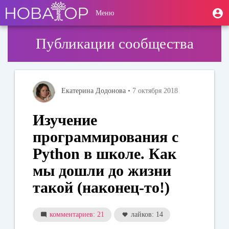
Перейти
User
М
Меню
к
Toggle
п
account
основному
navigation
содержанию
menu
Публикации сообщества
Екатерина Додонова
• 7 октября 2018
Изучение
программирования с
Python в школе. Как
мы дошли до жизни
такой (наконец-то!)
комментариев: 21
лайков: 14