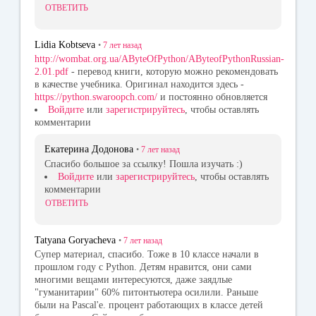
ОТВЕТИТЬ
Lidia Kobtseva
•
7 лет
назад
http://wombat.org.ua/AByteOfPython/AByteofPythonRussian-
2.01.pdf
- перевод книги, которую можно рекомендовать
в качестве учебника. Оригинал находится здесь -
https://python.swaroopch.com/
и постоянно обновляется
Войдите
или
зарегистрируйтесь
, чтобы оставлять
комментарии
Екатерина Додонова
•
7 лет
назад
Спасибо большое за ссылку! Пошла изучать :)
Войдите
или
зарегистрируйтесь
, чтобы оставлять
комментарии
ОТВЕТИТЬ
Tatyana Goryacheva
•
7 лет
назад
Супер материал, спасибо. Тоже в 10 классе начали в
прошлом году с Python. Детям нравится, они сами
многими вещами интересуются, даже заядлые
"гуманитарии" 60% питонтьютера осилили. Раньше
были на Pascal'e. процент работающих в классе детей