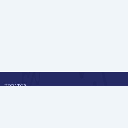
НОВАТОР
Коллективная блогоплатформа и площадка для профессионального
роста, обмена инновационными идеями и решениями, передачи
опыта и экспертной деятельности работников образования в
области современных стандартов и технологий.
Редакционная политика
Навигация
Новые пользователи