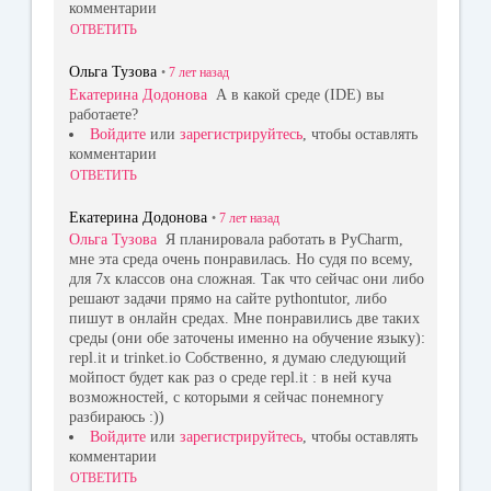
комментарии
ОТВЕТИТЬ
Ольга Тузова
•
7 лет
назад
Екатерина Додонова
А в какой среде (IDE) вы
работаете?
Войдите
или
зарегистрируйтесь
, чтобы оставлять
комментарии
ОТВЕТИТЬ
Екатерина Додонова
•
7 лет
назад
Ольга Тузова
Я планировала работать в PyCharm,
мне эта среда очень понравилась. Но судя по всему,
для 7х классов она сложная. Так что сейчас они либо
решают задачи прямо на сайте pythontutor, либо
пишут в онлайн средах. Мне понравились две таких
среды (они обе заточены именно на обучение языку):
repl.it и trinket.io Собственно, я думаю следующий
мойпост будет как раз о среде repl.it : в ней куча
возможностей, с которыми я сейчас понемногу
разбираюсь :))
Войдите
или
зарегистрируйтесь
, чтобы оставлять
комментарии
ОТВЕТИТЬ