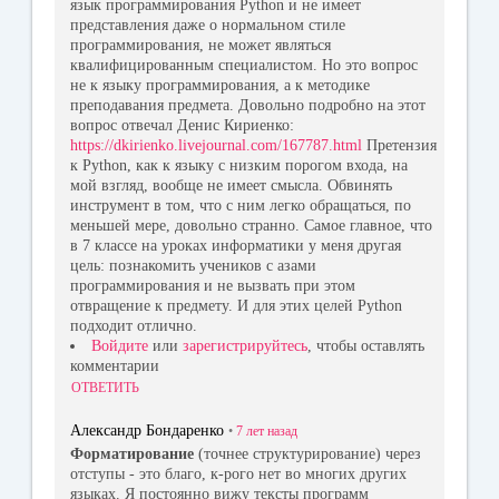
язык программирования Python и не имеет
представления даже о нормальном стиле
программирования, не может являться
квалифицированным специалистом. Но это вопрос
не к языку программирования, а к методике
преподавания предмета. Довольно подробно на этот
вопрос отвечал Денис Кириенко:
https://dkirienko.livejournal.com/167787.html
Претензия
к Python, как к языку с низким порогом входа, на
мой взгляд, вообще не имеет смысла. Обвинять
инструмент в том, что с ним легко обращаться, по
меньшей мере, довольно странно. Самое главное, что
в 7 классе на уроках информатики у меня другая
цель: познакомить учеников с азами
программирования и не вызвать при этом
отвращение к предмету. И для этих целей Python
подходит отлично.
Войдите
или
зарегистрируйтесь
, чтобы оставлять
комментарии
ОТВЕТИТЬ
Александр Бондаренко
•
7 лет
назад
Форматирование
(точнее структурирование) через
отступы - это благо, к-рого нет во многих других
языках. Я постоянно вижу тексты программ