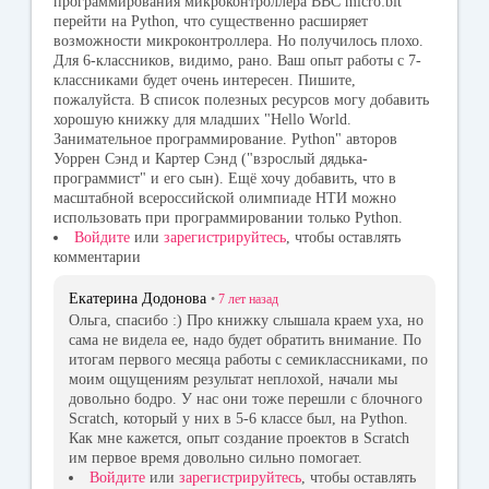
программирования микроконтроллера BBC micro:bit
перейти на Python, что существенно расширяет
возможности микроконтроллера. Но получилось плохо.
Для 6-классников, видимо, рано. Ваш опыт работы с 7-
классниками будет очень интересен. Пишите,
пожалуйста. В список полезных ресурсов могу добавить
хорошую книжку для младших "Hello World.
Занимательное программирование. Python" авторов
Уоррен Сэнд и Картер Сэнд ("взрослый дядька-
программист" и его сын). Ещё хочу добавить, что в
масштабной всероссийской олимпиаде НТИ можно
использовать при программировании только Python.
Войдите
или
зарегистрируйтесь
, чтобы оставлять
комментарии
Екатерина Додонова
•
7 лет
назад
Ольга, спасибо :) Про книжку слышала краем уха, но
сама не видела ее, надо будет обратить внимание. По
итогам первого месяца работы с семиклассниками, по
моим ощущениям результат неплохой, начали мы
довольно бодро. У нас они тоже перешли с блочного
Scratch, который у них в 5-6 классе был, на Python.
Как мне кажется, опыт создание проектов в Scratch
им первое время довольно сильно помогает.
Войдите
или
зарегистрируйтесь
, чтобы оставлять