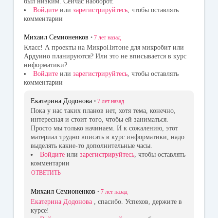
был низким. Сейчас наоборот.
Войдите
или
зарегистрируйтесь
, чтобы оставлять
комментарии
Михаил Семионенков
•
7 лет
назад
Класс! А проекты на МикроПитоне для микробит или
Ардуино планируются? Или это не вписывается в курс
ниформатики?
Войдите
или
зарегистрируйтесь
, чтобы оставлять
комментарии
Екатерина Додонова
•
7 лет
назад
Пока у нас таких планов нет, хотя тема, конечно,
интересная и стоит того, чтобы ей заниматься.
Просто мы только начинаем. И к сожалению, этот
материал трудно вписать в курс информатики, надо
выделять какие-то дополнительные часы.
Войдите
или
зарегистрируйтесь
, чтобы оставлять
комментарии
ОТВЕТИТЬ
Михаил Семионенков
•
7 лет
назад
Екатерина Додонова
, спасибо. Успехов, держите в
курсе!