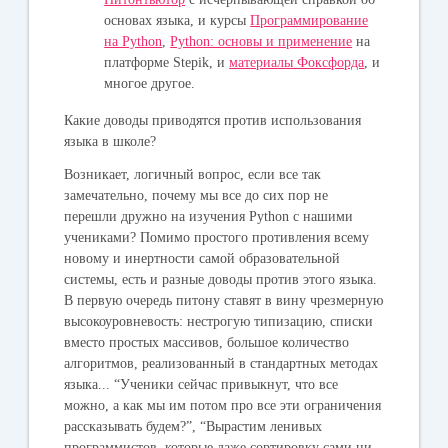
основах языка, и курсы
Программирование
на Python
,
Python: основы и применение
на
платформе Stepik, и
материалы Фоксфорда
, и
многое другое.
Какие доводы приводятся против использования
языка в школе?
Возникает, логичный вопрос, если все так
замечательно, почему мы все до сих пор не
перешли дружно на изучения Python с нашими
учениками? Помимо простого противления всему
новому и инертности самой образовательной
системы, есть и разные доводы против этого языка.
В первую очередь питону ставят в вину чрезмерную
высокоуровневость: нестрогую типизацию, списки
вместо простых массивов, большое количество
алгоритмов, реализованный в стандартных методах
языка... “Ученики сейчас привыкнут, что все
можно, а как мы им потом про все эти ограничения
рассказывать будем?”, “Вырастим ленивых
программистов, которые даже сортировку сами ни