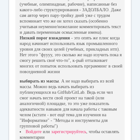
(учебные, олимпиадные, рабочие), написанные без
какого-либо структурирования - ЗАДОЛБАЛО. Даже
сам автор через пару-тройку дней уже с трудом
вспоминает что же он хотел сказать (особенно
учитывая неумение/нежелание комментировать текст
и давать переменным осмысленные имена).
Низкий порог вхождения
- это опять же плюс когда
народ начинает использовать язык промышленного
уровня для своих целей (учебных, прикладных итп).
Нет этого "фуууу, это сколько же надо изучить пока я
смогу решить своё что-то", к-рый отталкивает
многих от попыток использовать прграмминг в своей
повседневной жизни
выбирать из массы
. А не надо выбирать из всей
массы. Можно ведь начать выбирать из
публикующихся на GitHub/GitLab. Ведь если чел
смог начать вести свой проект на такой (или
аналогичной) площадке, то это уже показатель
адекватности навыков для начала работы с таковым
челом (кстати - вот ещё тема для изучения на
"Информатике" - "Методы и инструменты для
групповой работы")
Войдите
или
зарегистрируйтесь
, чтобы оставлять
комментарии