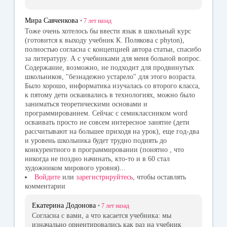
Мира Савченкова
•
7 лет
назад
Тоже очень хотелось бы ввести язык в школьный курс
(готовится к выходу учебник К. Полякова с phyton),
полностью согласна с концепцией автора статьи, спасибо
за литературу. А с учебниками для меня больной вопрос.
Содержание, возможно, не подходит для продвинутых
школьников, "безнадежно устарело" для этого возраста.
Было хорошо, информатика изучалась со второго класса,
к пятому дети осваивались в технологиях, можно было
заниматься теоретическими основами и
программированием. Сейчас с семиклассником word
осваивать просто не совсем интересное занятие (дети
рассчитывают на большее приходя на урок), еще год-два
и уровень школьника будет трудно поднять до
конкурентного в программировании (понятно , что
никогда не поздно начинать, кто-то и в 60 стал
художником мирового уровня)...
Войдите
или
зарегистрируйтесь
, чтобы оставлять
комментарии
Екатерина Додонова
•
7 лет
назад
Согласна с вами, а что касается учебника: мы
изначально ориентировались как раз на учебник