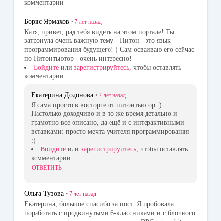
комментарии
Борис Ярмахов
•
7 лет
назад
Катя, привет, рад тебя видеть на этом портале! Ты
затронула очень важную тему - Питон - это язык
программирования будущего! ) Сам осваиваю его сейчас
по Питонтьютор - очень интересно!
Войдите
или
зарегистрируйтесь
, чтобы оставлять
комментарии
Екатерина Додонова
•
7 лет
назад
Я сама просто в восторге от питонтьютор :)
Настолько доходчиво и в то же время детально и
грамотно все описано, да ещё и с интерактивными
вставками: просто мечта учителя программирования
:)
Войдите
или
зарегистрируйтесь
, чтобы оставлять
комментарии
ОТВЕТИТЬ
Ольга Тузова
•
7 лет
назад
Екатерина, большое спасибо за пост. Я пробовала
поработать с продвинутыми 6-классниками и с блочного