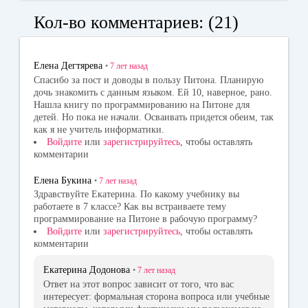
bo
ok
tte
Кол-во комментариев: (21)
ok
la
r
ss
Елена Дегтярева
•
7 лет
назад
ni
Спасибо за пост и доводы в пользу Питона. Планирую
дочь знакомить с данным языком. Ей 10, наверное, рано.
ki
Нашла книгу по программированию на Питоне для
детей. Но пока не начали. Осваивать придется обеим, так
как я не учитель информатики.
Войдите
или
зарегистрируйтесь
, чтобы оставлять
комментарии
Елена Букина
•
7 лет
назад
Здравствуйте Екатерина. По какому учебнику вы
работаете в 7 классе? Как вы встраиваете тему
программирование на Питоне в рабочую программу?
Войдите
или
зарегистрируйтесь
, чтобы оставлять
комментарии
Екатерина Додонова
•
7 лет
назад
Ответ на этот вопрос зависит от того, что вас
интересует: формальная сторона вопроса или учебные