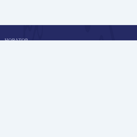
НОВАТОР
Коллективная блогоплатформа и площадка для профессионального
роста, обмена инновационными идеями и решениями, передачи
опыта и экспертной деятельности работников образования в
области современных стандартов и технологий.
Редакционная политика
Навигация
Новые пользователи
Публикации
Школа автора
Архив Галактики
Дискуссии
Участники
Партнерам
Контакты