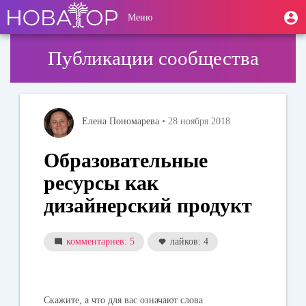
Перейти
User
М
Меню
к
Toggle
п
account
основному
navigation
содержанию
menu
Публикации сообщества
Елена Пономарева
• 28 ноября 2018
Образовательные
ресурсы как
дизайнерский продукт
комментариев: 5
лайков: 4
Скажите, а что для вас означают слова