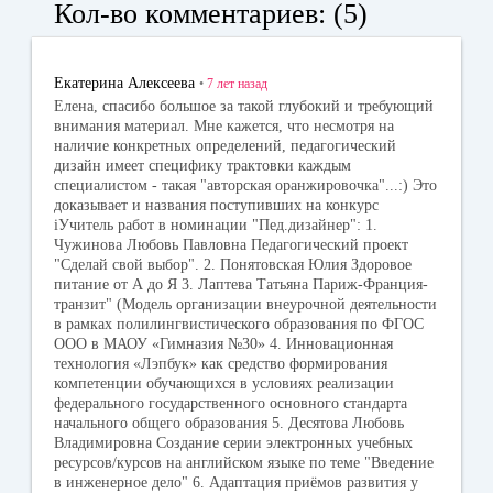
bo
ok
tte
Кол-во комментариев: (5)
ok
la
r
ss
Екатерина Алексеева
•
7 лет
назад
ni
Елена, спасибо большое за такой глубокий и требующий
внимания материал. Мне кажется, что несмотря на
ki
наличие конкретных определений, педагогический
дизайн имеет специфику трактовки каждым
специалистом - такая "авторская оранжировочка"...:) Это
доказывает и названия поступивших на конкурс
iУчитель работ в номинации "Пед.дизайнер": 1.
Чужинова Любовь Павловна Педагогический проект
"Сделай свой выбор". 2. Понятовская Юлия Здоровое
питание от А до Я 3. Лаптева Татьяна Париж-Франция-
транзит" (Модель организации внеурочной деятельности
в рамках полилингвистического образования по ФГОС
ООО в МАОУ «Гимназия №30» 4. Инновационная
технология «Лэпбук» как средство формирования
компетенции обучающихся в условиях реализации
федерального государственного основного стандарта
начального общего образования 5. Десятова Любовь
Владимировна Создание серии электронных учебных
ресурсов/курсов на английском языке по теме "Введение
в инженерное дело" 6. Адаптация приёмов развития у