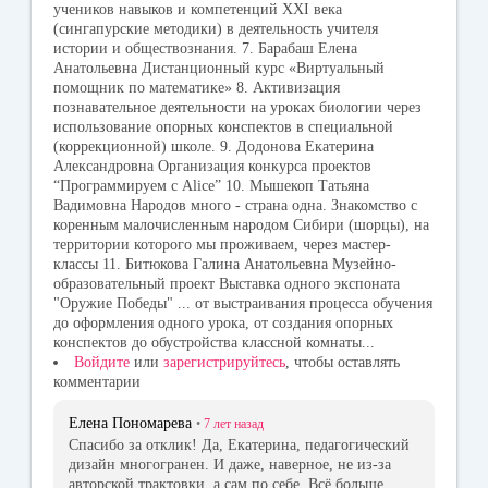
учеников навыков и компетенций XXI века
(сингапурские методики) в деятельность учителя
истории и обществознания. 7. Барабаш Елена
Анатольевна Дистанционный курс «Виртуальный
помощник по математике» 8. Активизация
познавательное деятельности на уроках биологии через
использование опорных конспектов в специальной
(коррекционной) школе. 9. Додонова Екатерина
Александровна Организация конкурса проектов
“Программируем с Alice” 10. Мышекоп Татьяна
Вадимовна Народов много - страна одна. Знакомство с
коренным малочисленным народом Сибири (шорцы), на
территории которого мы проживаем, через мастер-
классы 11. Битюкова Галина Анатольевна Музейно-
образовательный проект Выставка одного экспоната
"Оружие Победы" ... от выстраивания процесса обучения
до оформления одного урока, от создания опорных
конспектов до обустройства классной комнаты...
Войдите
или
зарегистрируйтесь
, чтобы оставлять
комментарии
Елена Пономарева
•
7 лет
назад
Спасибо за отклик! Да, Екатерина, педагогический
дизайн многогранен. И даже, наверное, не из-за
авторской трактовки, а сам по себе. Всё больше