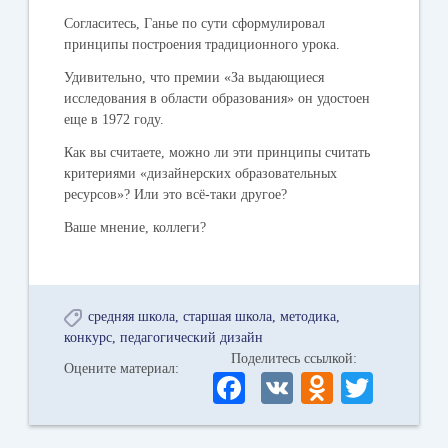
Согласитесь, Ганье по сути сформулировал
принципы построения традиционного урока.
Удивительно, что премии «За выдающиеся
исследования в области образования» он удостоен
еще в 1972 году.
Как вы считаете, можно ли эти принципы считать
критериями «дизайнерских образовательных
ресурсов»? Или это всё-таки другое?
Ваше мнение, коллеги?
средняя школа
старшая школа
методика
конкурс
педагогический дизайн
Поделитесь ссылкой:
Оцените материал:
Fa
V
O
T
ce
K
dn
wi