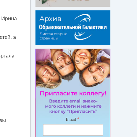
, Ирина
етей, а
ортала
*
Email
 вы