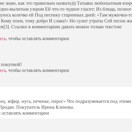
 (не знаю, как это правильно назвать))) Татьяна любопытным взо
удно-вылитым узором Ей что-то чудное гласит; Из блюда, полног
улось колечко ей Под песенку старинных дней: «Там мужички-то
; Кому поем, тому добро И слава!» Но сулит утраты Сей песни 
в[3]. Ссылки в комментариях давать можно только текстом:
есь
, чтобы оставлять комментарии
с покупкой!
есь
, чтобы оставлять комментарии
ец, зефир, нуга, печенье, пирог» Что подразумевается под этими
 Продан. Покупатель Ирина Кленова.
ы оставлять комментарии