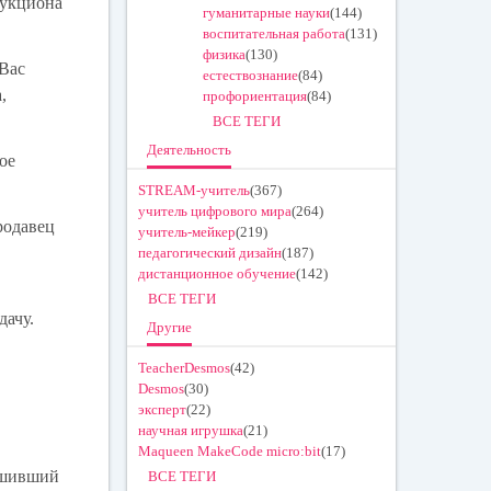
аукциона
гуманитарные науки
(144)
воспитательная работа
(131)
физика
(130)
 Вас
естествознание
(84)
,
профориентация
(84)
ВСЕ ТЕГИ
Деятельность
ое
STREAM-учитель
(367)
учитель цифрового мира
(264)
родавец
учитель-мейкер
(219)
педагогический дизайн
(187)
дистанционное обучение
(142)
ВСЕ ТЕГИ
дачу.
Другие
TeacherDesmos
(42)
Desmos
(30)
эксперт
(22)
научная игрушка
(21)
Maqueen MakeCode micro:bit
(17)
решивший
ВСЕ ТЕГИ