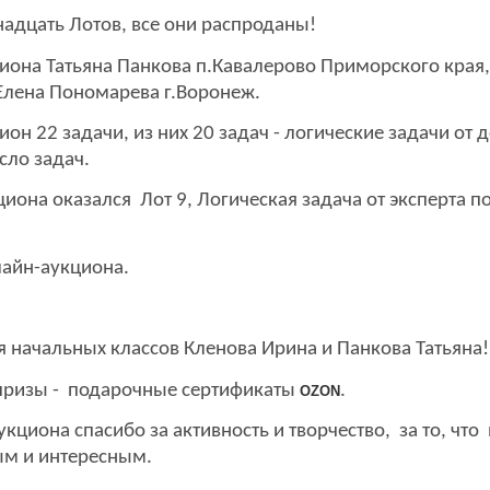
адцать Лотов, все они распроданы!
иона Татьяна Панкова
п.Кавалерово Приморского края
 Елена Пономарева г.Воронеж.
н 22 задачи, из них 20 задач - логические задачи от д
сло задач.
она оказался Лот 9, Логическая задача от эксперта п
айн-аукциона.
 начальных классов Кленова Ирина и Панкова Татьяна!
призы - подарочные сертификаты
.
OZON
кциона спасибо за активность и творчество
, за то, что
ым и интересным.