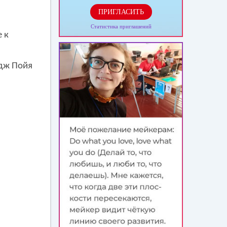
ПРИГЛАСИТЬ
Статистика приглашений
 к
дж Пойя
.