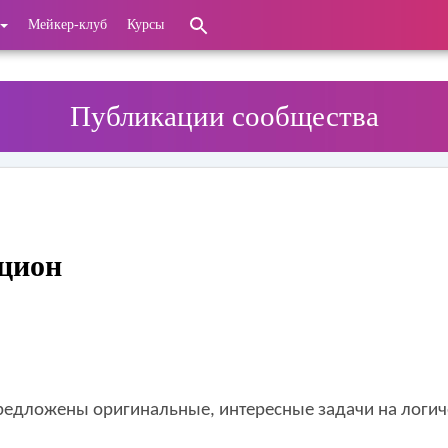
Мейкер-клуб
Курсы
Публикации сообщества
кцион
редложены оригинальные, интересные задачи на логич