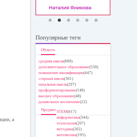
Популярные теги
Область
средняя школа
(689)
дополнительное образование
(539)
повышение квалификации
(447)
старшая школа
(361)
начальная школа
(297)
профориентирование
(148)
высшее образование
(48)
дошкольное воспитание
(22)
Предмет
STEM
(617)
информатика
(344)
нции, а
технология
(267)
методика
(262)
математика
(195)