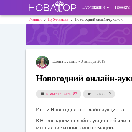
Перейти
User
Публикации
Проекты
к
основному
account
Главная
Публикации
Новогодний онлайн-аукцион
Строка
содержанию
menu
навигации
Елена Букина
• 3 января 2019
Новогодний онлайн-ау
комментариев: 82
лайков: 12
Итоги Новогоднего онлайн-аукциона
В Новогоднем онлайн-аукционе были п
мышление и поиск информации.