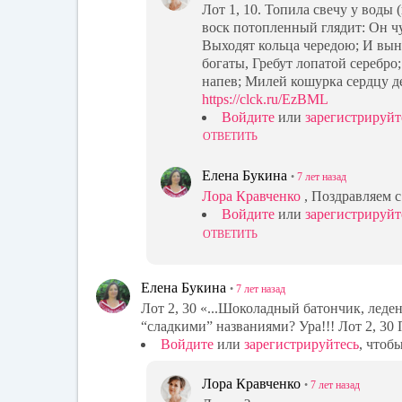
Лот 1, 10. Топила свечу у воды
воск потопленный глядит: Он ч
Выходят кольца чередою; И вын
богаты, Гребут лопатой серебро
напев; Милей кошурка сердцу де
https://clck.ru/EzBML
Войдите
или
зарегистрируйт
ОТВЕТИТЬ
Елена Букина
•
7 лет
назад
Лора Кравченко
, Поздравляем 
Войдите
или
зарегистрируйт
ОТВЕТИТЬ
Елена Букина
•
7 лет
назад
Лот 2, 30 «...Шоколадный батончик, леден
“сладкими” названиями? Ура!!! Лот 2, 30
Войдите
или
зарегистрируйтесь
, чтоб
Лора Кравченко
•
7 лет
назад