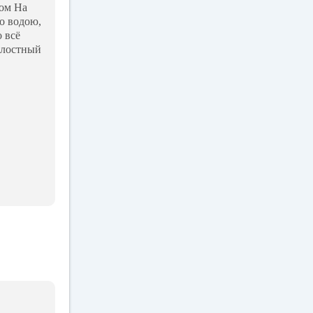
ром На
о водою,
 всё
жалостный