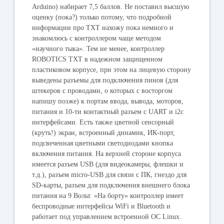
Arduino) набирает 7,5 баллов. Не поставил высшую
оценку (пока?) только потому, что подробной
информации про TXT нахожу пока немного и
знакомлюсь с контроллером чаще методом
«научного тыка». Тем не менее, контроллер
ROBOTICS TXT в надежном защищенном
пластиковом корпусе, при этом на лицевую сторону
выведены разъемы для подключения пинов (для
штекеров с проводами, о которых с восторгом
напишу позже) к портам ввода, вывода, моторов,
питания и 10-ти контактный разъем с UART и i2c
интерфейсами. Есть также цветной сенсорный
(круть!) экран, встроенный динамик, ИК-порт,
подсвеченная цветными светодиодами кнопка
включения питания. На верхней стороне корпуса
имеется разъем USB (для видеокамеры, флешки и
т.д.), разъем micro-USB для связи с ПК, гнездо для
SD-карты, разъем для подключения внешнего блока
питания на 9 Вольт. «На борту» контроллер имеет
беспроводные интерфейсы WiFi и Bluetooth и
работает под управлением встроенной ОС Linux.