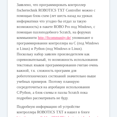
Заявлено, что программировать контроллер
fischertechnik ROBOTICS TXT Controller можно с
помощью блок-схем (лет шесть назад на уроках
информатики что угодно бы отдал за такую
возможность) в пакете ROBO Pro под Windows, с
помощью пазлоподобного Scratch, на форумах
коммьюнити
http://ftcommunity.de/
упоминают о
программировании контроллера на C (под Windows
и Linux) и Python (под Windows и Linux).
Поскольку набор заявлен производителем как
соревновательный, то возможность использования
текстовых языков программирования считаю очень
важной, т.к. сложность программ для
робототехнических состязаний значительно выше
учебных примеров. Поэтому планирую
сосредоточиться на апробации использования
C/Python, а блок-схемы и пазлы Scratch пока
подробно рассматривать не буду.
Подробную информацию об устройстве
контроллера ROBOTICS TXT я нашел в блоге