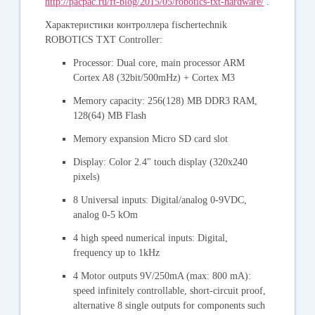
http://pacpac.ru/ft-blog/2015/05/robotics-txt-hardware/
.
Характеристики контроллера fischertechnik
ROBOTICS TXT Controller:
Processor: Dual core, main processor ARM
Cortex A8 (32bit/500mHz) + Cortex M3
Memory capacity: 256(128) MB DDR3 RAM,
128(64) MB Flash
Memory expansion Micro SD card slot
Display: Color 2.4" touch display (320x240
pixels)
8 Universal inputs: Digital/analog 0-9VDC,
analog 0-5 kOm
4 high speed numerical inputs: Digital,
frequency up to 1kHz
4 Motor outputs 9V/250mA (max: 800 mA):
speed infinitely controllable, short-circuit proof,
alternative 8 single outputs for components such