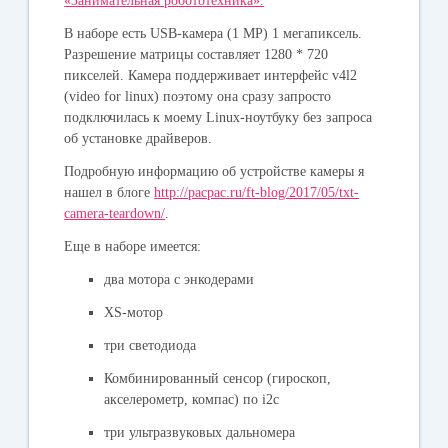
«Занимательная робототехника».
В наборе есть USB-камера (1 MP) 1 мегапиксель.
Разрешение матрицы составляет 1280 * 720
пикселей. Камера поддерживает интерфейс v4l2
(video for linux) поэтому она сразу запросто
подключилась к моему Linux-ноутбуку без запроса
об установке драйверов.
Подробную информацию об устройстве камеры я
нашел в блоге
http://pacpac.ru/ft-blog/2017/05/txt-
camera-teardown/
.
Еще в наборе имеется:
два мотора с энкодерами
XS-мотор
три светодиода
Комбинированный сенсор (гироскоп,
акселерометр, компас) по i2c
три ультразвуковых дальномера