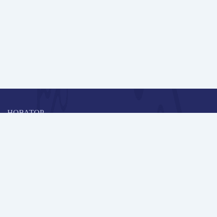
НОВАТОР
Коллективная блогоплатформа и площадка для профессионального
роста, обмена инновационными идеями и решениями, передачи
опыта и экспертной деятельности работников образования в
области современных стандартов и технологий.
Редакционная политика
Навигация
Новые пользователи
Публикации
Школа автора
Архив Галактики