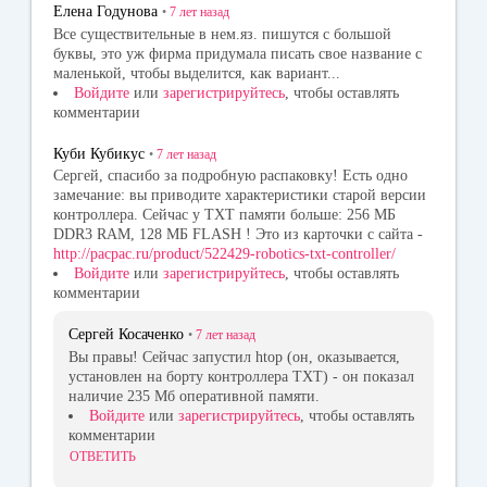
Елена Годунова
•
7 лет
назад
Все существительные в нем.яз. пишутся с большой
буквы, это уж фирма придумала писать свое название с
маленькой, чтобы выделится, как вариант...
Войдите
или
зарегистрируйтесь
, чтобы оставлять
комментарии
Куби Кубикус
•
7 лет
назад
Сергей, спасибо за подробную распаковку! Есть одно
замечание: вы приводите характеристики старой версии
контроллера. Сейчас у ТХТ памяти больше: 256 МБ
DDR3 RAM, 128 МБ FLASH ! Это из карточки с сайта -
http://pacpac.ru/product/522429-robotics-txt-controller/
Войдите
или
зарегистрируйтесь
, чтобы оставлять
комментарии
Сергей Косаченко
•
7 лет
назад
Вы правы! Сейчас запустил htop (он, оказывается,
установлен на борту контроллера TXT) - он показал
наличие 235 Мб оперативной памяти.
Войдите
или
зарегистрируйтесь
, чтобы оставлять
комментарии
ОТВЕТИТЬ