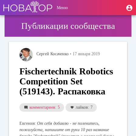
Перейти
User
М
Меню
к
Toggle
п
account
основному
navigation
содержанию
menu
Публикации сообщества
Сергей Косаченко
• 17 января 2019
Fischertechnik Robotics
Competition Set
(519143). Распаковка
комментариев: 5
лайков: 7
Евгения:
От себя добавлю - не поленитесь,
пожалуйста, напишите от руки 10 раз название