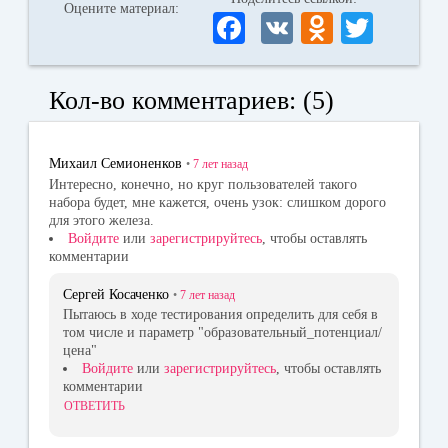
Оцените материал:
Fa
V
O
T
ce
K
dn
wi
bo
ok
tte
Кол-во комментариев: (5)
ok
la
r
ss
Михаил Семионенков
•
7 лет
назад
ni
Интересно, конечно, но круг пользователей такого
набора будет, мне кажется, очень узок: слишком дорого
ki
для этого железа.
Войдите
или
зарегистрируйтесь
, чтобы оставлять
комментарии
Сергей Косаченко
•
7 лет
назад
Пытаюсь в ходе тестирования определить для себя в
том числе и параметр "образовательный_потенциал/
цена"
Войдите
или
зарегистрируйтесь
, чтобы оставлять
комментарии
ОТВЕТИТЬ