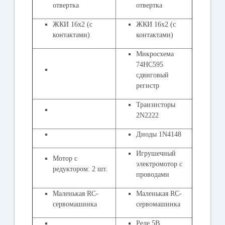
отвертка
отвертка
ЖКИ 16x2 (с
ЖКИ 16x2 (с
контактами)
контактами)
Микросхема
74HC595
сдвиговый
регистр
Транзисторы
2N2222
Диоды 1N4148
Игрушечный
Мотор с
электромотор с
редуктором: 2 шт.
проводами
Маленькая RC-
Маленькая RC-
сервомашинка
сервомашинка
Реле 5В