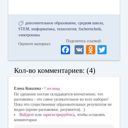
дополнительное образование
средняя школа
STEM
информатика
технология
fischertechnik
электроника
Поделитесь ссылкой:
Оцените материал:
Fa
V
O
T
ce
K
dn
wi
bo
ok
tte
Кол-во комментариев: (4)
ok
la
r
ss
Елена Ковалева
•
7 лет
назад
ni
По здешним постам складывается впечатление, что
распаковка - это самое увлекательное во всех наборах!
ki
Пока что существенных образовательных результатов не
видно (кроме распаковки, разумеется). :)
Войдите
или
зарегистрируйтесь
, чтобы оставлять
комментарии