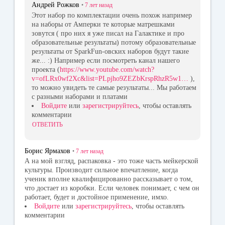
Андрей Рожков
•
7 лет
назад
Этот набор по комплектации очень похож например
на наборы от Амперки те которые матрешками
зовутся ( про них я уже писал на Галактике и про
образовательные результаты) потому образовательные
результаты от SparkFun-овских наборов будут такие
же... :) Например если посмотреть канал нашего
проекта (
https://www.youtube.com/watch?
v=ofLRx0wf2Xc&list=PLpjho9ZEZbKrspRhzR5w1…
),
то можно увидеть те самые результаты... Мы работаем
с разными наборами и платами
Войдите
или
зарегистрируйтесь
, чтобы оставлять
комментарии
ОТВЕТИТЬ
Борис Ярмахов
•
7 лет
назад
А на мой взгляд, распаковка - это тоже часть мейкерской
культуры. Производит сильное впечатление, когда
ученик вполне квалифицированно рассказывает о том,
что достает из коробки. Если человек понимает, с чем он
работает, будет и достойное применение, имхо.
Войдите
или
зарегистрируйтесь
, чтобы оставлять
комментарии