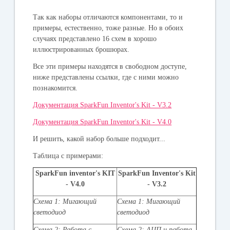
Так как наборы отличаются компонентами, то и
примеры, естественно, тоже разные. Но в обоих
случаях представлено 16 схем в хорошо
иллюстрированных брошюрах.
Все эти примеры находятся в свободном доступе,
ниже представлены ссылки, где с ними можно
познакомится.
Документация SparkFun Inventor's Kit - V3.2
Документация SparkFun Inventor's Kit - V4
.0
И решить, какой набор больше подходит...
Таблица с примерами:
SparkFun inventor's KIT
SparkFun Inventor's Kit
- V4.0
- V3.2
Схема 1: Мигающий
Схема 1: Мигающий
светодиод
светодиод
Схема 2: Работа с
Схема 2: АЦП и работа