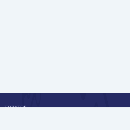
НОВАТОР
Коллективная блогоплатформа и площадка для профессионального
роста, обмена инновационными идеями и решениями, передачи
опыта и экспертной деятельности работников образования в