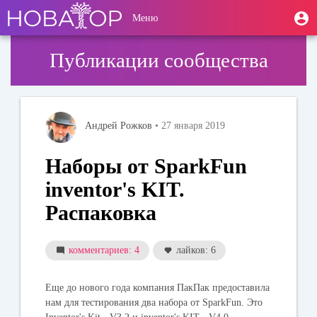
Перейти
User
М
Меню
к
Toggle
п
account
основному
navigation
содержанию
menu
Публикации сообщества
Андрей Рожков
• 27 января 2019
Наборы от SparkFun
inventor's KIT.
Распаковка
комментариев: 4
лайков: 6
Еще до нового года компания
ПакПак
предоставила
нам для тестирования два набора от
SparkFun.
Это