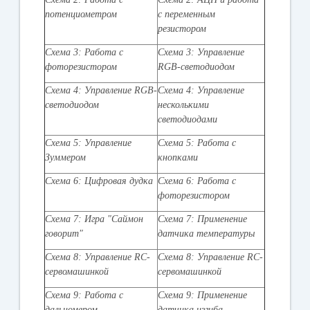
потенциометром
с переменным
резистором
Схема 3: Работа с
Схема 3: Управление
фоторезистором
RGB-светодиодом
Схема 4: Управление RGB-
Схема 4: Управление
светодиодом
несколькими
светодиодами
Схема 5: Управление
Схема 5: Работа с
Зуммером
кнопками
Схема 6: Цифровая дудка
Схема 6: Работа с
фоторезистором
Схема 7: Игра "Саймон
Схема 7: Применение
говорит"
датчика температуры
Схема 8: Управление RC-
Схема 8: Управление RC-
сервомашинкой
сервомашинкой
Схема 9: Работа с
Схема 9: Применение
дальномером
датчика изгиба