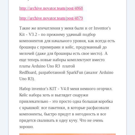
http://archive.novator.team/post/4868
http://archive.novator.team/post/4879
Такие же впечатления у меня были и от
Inventor's
Kit - V3.2 -
по прежнему удачный подбор
компонентов для начального уровня, как всегда есть
брошюра с примерами и кейс, продуманный до
мелочей (даже для брошюры есть свое место). А
еще теперь новые наборы комплектуют вместо
платы Arduino Uno R3 платой
RedBoard, разработанной SparkFun (аналог Arduino
Uno R3).
Набор
inventor's KIT - V4.0
меня немного огорчил.
Кейс набора хоть и выглядит снаружи
привлекательно - это просто одна большая коробка
с крышкой: все пакетики, в которые расфасовали
компоненты, быстро придут в негодность и все
придется сваливать в одну кучу. Что не очень
хорошо.