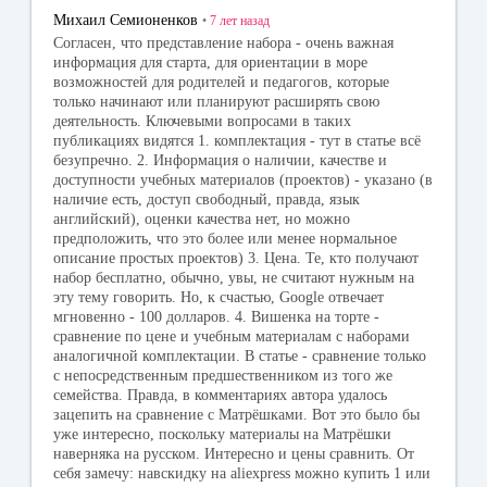
Михаил Семионенков
•
7 лет
назад
Согласен, что представление набора - очень важная
информация для старта, для ориентации в море
возможностей для родителей и педагогов, которые
только начинают или планируют расширять свою
деятельность. Ключевыми вопросами в таких
публикациях видятся 1. комплектация - тут в статье всё
безупречно. 2. Информация о наличии, качестве и
доступности учебных материалов (проектов) - указано (в
наличие есть, доступ свободный, правда, язык
английский), оценки качества нет, но можно
предположить, что это более или менее нормальное
описание простых проектов) 3. Цена. Те, кто получают
набор бесплатно, обычно, увы, не считают нужным на
эту тему говорить. Но, к счастью, Google отвечает
мгновенно - 100 долларов. 4. Вишенка на торте -
сравнение по цене и учебным материалам с наборами
аналогичной комплектации. В статье - сравнение только
с непосредственным предшественником из того же
семейства. Правда, в комментариях автора удалось
зацепить на сравнение с Матрёшками. Вот это было бы
уже интересно, поскольку материалы на Матрёшки
наверняка на русском. Интересно и цены сравнить. От
себя замечу: навскидку на aliexpress можно купить 1 или