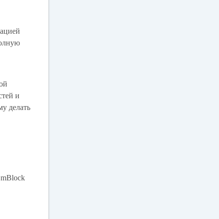
мацией
полную
мой
стей и
му делать
 mBlock