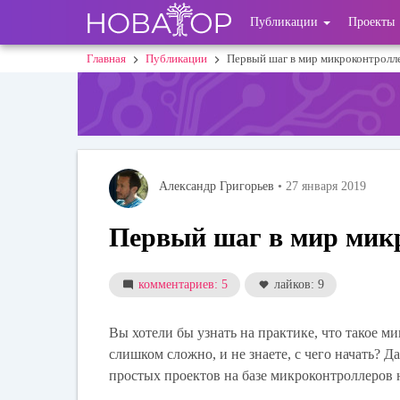
Перейти
User
Публикации
Проекты
к
основному
account
Главная
Публикации
Первый шаг в мир микроконтролл
Строка
содержанию
menu
навигации
Александр Григорьев
• 27 января 2019
Первый шаг в мир мик
комментариев: 5
лайков: 9
Вы хотели бы узнать на практике, что такое м
слишком сложно, и не знаете, с чего начать? Д
простых проектов на базе микроконтроллеров 