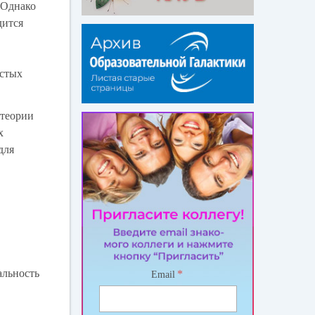
 Однако
дится
о
остых
 теории
х
для
альность
*
Email