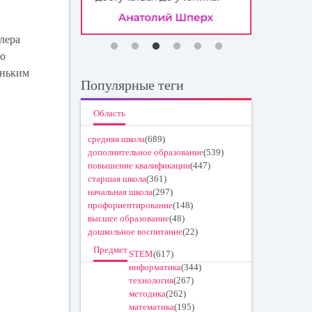
лера
го
еньким
Популярные теги
Область
средняя школа
(689)
дополнительное образование
(539)
повышение квалификации
(447)
старшая школа
(361)
начальная школа
(297)
профориентирование
(148)
высшее образование
(48)
дошкольное воспитание
(22)
Предмет
STEM
(617)
информатика
(344)
технология
(267)
методика
(262)
математика
(195)