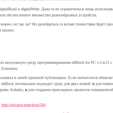
italRead и digitalWrite. Даже если ограничиться лишь использо
ать бесчисленное множество разнообразных устройств.
ожно, не так ли? Но разобраться со всеми тонкостями будет про
й проект.
ть визуальную среду программирования mBlock for PC v.3.4.11 с
Extension.
казывал в своей прошлой публикации. Если попытаться объясни
, mBlock оптимально подходит сразу для двух вещей:
и
для перво
ерами Arduino,
и
для создания прикладных проектов повышенно
http://novator.team/post/566