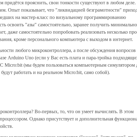
ам придётся прояснить, свои тонкости существуют в любом деле.
им. Опыт показывает, что "ликвидацией безграмотности" прихо
ишедших на мастер-класс по визуальному программированию
ть освоить "азы" самостоятельно, заранее получить минимальн
ет, даже самостоятельно попробовать реализовать несколько пр
вания, кроме персонального компьютера с выходом в интернет.
ности любого микроконтроллера, а после обсуждения вопросов
зе Arduino Uno (если у Вас есть плата и пара-тройка подходящи
BC Micro:bit (мы будем пользоваться компьютерным симулятором 
дут работать и на реальном Micro:bit, само собой).
роконтроллера? Во-первых, то, что он умеет вычислять. В этом
роцессором. Однако присутствует и дополнительная функцион
ойств.