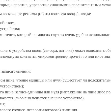
которые, напротив, управление сложными исполнительными меха
м возможные режимы работы контакта ввода/вывода:
ойством;
устройства;
тения, который во многих случаях очень удобно использовать,
ешнего устройства ввода (сенсора, датчика) может выполнять об
незамкнуты контакты, микроконтроллер прочтёт то или иное зна
 записи значений:
жном пине, чтение единицы или нуля (существует ли положительн
устройством);
ного пина, запись единицы или нуля (напряжение на пине либо по
лючается, либо выключается внешнее устройство);
ия;
огового (точнее, псевдоаналогового) значения.