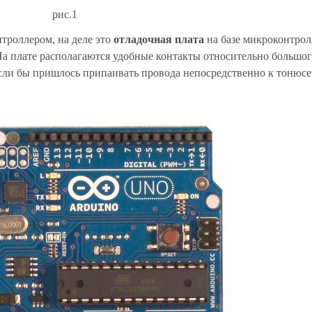
рис.1
нтроллером, на деле это
отладочная плата
на базе микроконтрол
 На плате располагаются удобные контакты относительно большо
 если бы пришлось припаивать провода непосредственно к тонюс