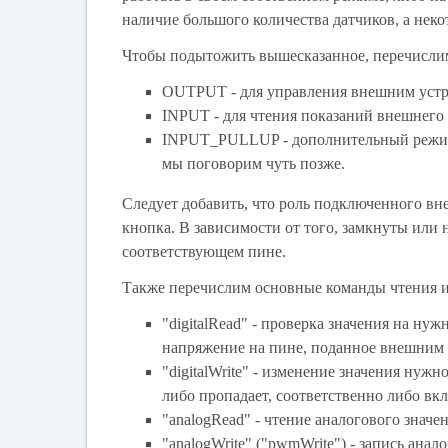
наличие большого количества датчиков, а не
Чтобы подытожить вышесказанное, перечисли
OUTPUT - для управления внешним устр
INPUT - для чтения показаний внешнего 
INPUT_PULLUP - дополнительный режим ч
мы поговорим чуть позже.
Следует добавить, что роль подключенного вн
кнопка. В зависимости от того, замкнуты или 
соответствующем пине.
Также перечислим основные команды чтения и
"digitalRead" - проверка значения на ну
напряжение на пине, поданное внешним 
"digitalWrite" - изменение значения нуж
либо пропадает, соответственно либо вк
"analogRead" - чтение аналогового значен
"analogWrite" ("pwmWrite") - запись анал