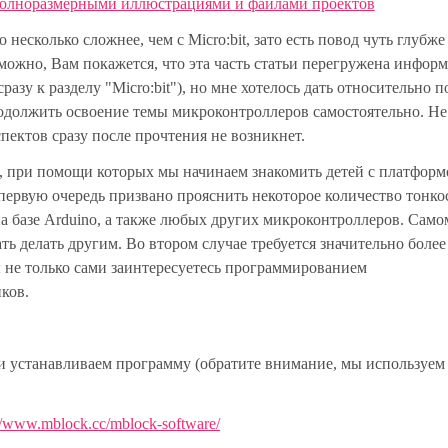
полноразмерными иллюстрациями и файлами проектов
o несколько сложнее, чем с Micro:bit, зато есть повод чуть глубже
можно, Вам покажется, что эта часть статьи перегружена инфор
азу к разделу "Micro:bit"), но мне хотелось дать относительно 
одолжить освоение темы микроконтроллеров самостоятельно. Не
пектов сразу после прочтения не возникнет.
ы, при помощи которых мы начинаем знакомить детей с платфор
в первую очередь призвано прояснить некоторое количество тонко
а базе Arduino, а также любых других микроконтроллеров. Само
ть делать другим. Во втором случае требуется значительно более
ы не только сами заинтересуетесь программированием
ков.
 и устанавливаем программу (обратите внимание, мы используем
://www.mblock.cc/mblock-software/