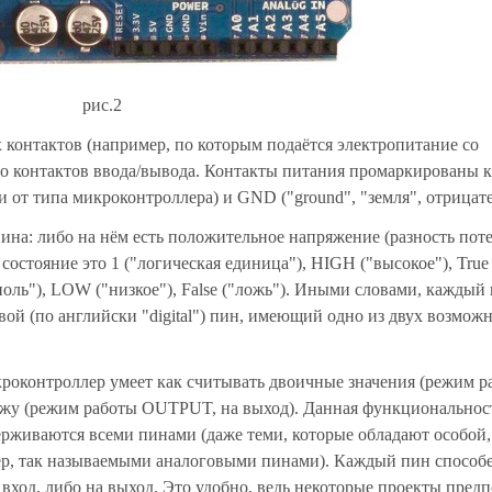
рис.2
 контактов (например, по которым подаётся электропитание со
о контактов ввода/вывода. Контакты питания промаркированы 
 от типа микроконтроллера) и GND ("ground", "земля", отрицат
ина: либо на нём есть положительное напряжение (разность пот
состояние это 1 ("логическая единица"), HIGH ("высокое"), True
 ноль"), LOW ("низкое"), False ("ложь"). Иными словами, каждый
вой (по английски "digital") пин, имеющий одно из двух возмож
роконтроллер умеет как считывать двоичные значения (режим р
ружу (режим работы OUTPUT, на выход). Данная функциональнос
держиваются всеми пинами (даже теми, которые обладают особой,
р, так называемыми аналоговыми пинами). Каждый пин способ
 вход, либо на выход. Это удобно, ведь некоторые проекты пред