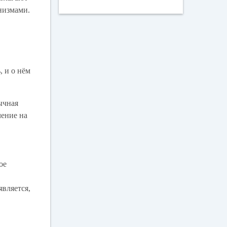
низмами.
 и о нём
ычная
чение на
ое
является,