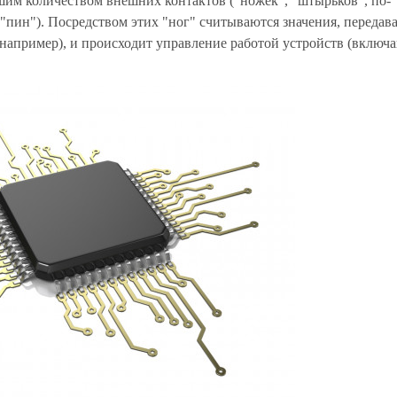
шим количеством внешних контактов ("ножек", "штырьков", по-
 "пин"). Посредством этих "ног" считываются значения, передав
например), и происходит управление работой устройств (включа