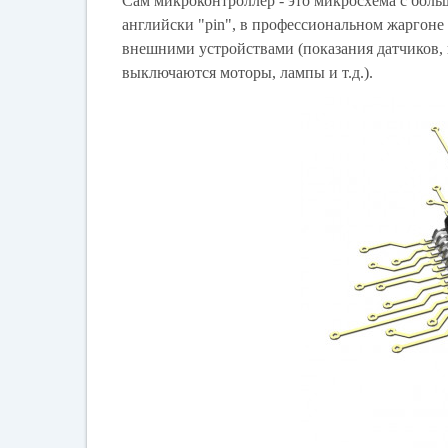
Сам микроконтроллер - это микросхема с боль
английски "pin", в профессиональном жаргоне
внешними устройствами (показания датчиков, 
выключаются моторы, лампы и т.д.).