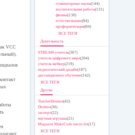
гуманитарные науки
(144)
воспитательная работа
(131)
физика
(130)
естествознание
(84)
профориентация
(84)
ВСЕ ТЕГИ
Деятельность
как VCC
STREAM-учитель
(367)
ельный).
учитель цифрового мира
(264)
учитель-мейкер
(219)
енциалов
педагогический дизайн
(187)
дистанционное обучение
(142)
 контакт
ВСЕ ТЕГИ
ных
Другие
TeacherDesmos
(42)
аботы
Desmos
(30)
ть
эксперт
(22)
научная игрушка
(21)
Maqueen MakeCode micro:bit
(17)
ен
ВСЕ ТЕГИ
полагают