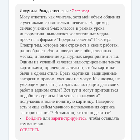
Людмила Рождественская
•
7 лет
назад
Могу ответить как учитель, хотя мой объем общения
с учениками сравнительно невелик. Например,
сейчас ученики 9-ых классов в рамках урока
информатики выполняют коллективные медиа-
проекты в формате "Вредных советов" Г. Остера.
Спектр тем, которые они отражают в своих работах,
разнообразен. Это и поведение в общественных
местах, и посещение культурных мероприятий и т.д.
Одним из условий является иллюстрирование текста
картинками, причем, желательно, чтобы картинки
были в одном стиле. Брать картинки, защищенные
авторским правом, ученики не могут. Как людям, не
умеющим рисовать, создать иллюстрации для своих
работ в едином стиле? Вот тут и могут пригодиться
подобные сервисы. Рисуешь "каракулями" -
получаешь вполне понятную картинку. Наверное,
есть и еще кейсы удачного использования сервиса
"авторисования"? Возможно, кто-то поделится?
Войдите
или
зарегистрируйтесь
, чтобы оставлять
комментарии
ОТВЕТИТЬ