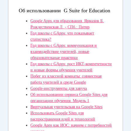
Об использовании G Suite for Education
Google Apps для образования. Ярмахов Б.
Рождественская Л. - СПб.: Питер
Год школы с GApps: что показывает
статистика?
Год школы с GApps: коммуникация и
взаимодействие учителей, новые
образовательные практики
Год школы с GApps: рост ИКТ-компететности
и новые формы обучения учителей
Побег из классной комнаты: cовместная
работа учителей в среде Google
Google-инструменты для завуча
Об использовании сервиса Google Sites для
организации обучения. Модель 1
Виртуальная учительская на Google Sites
Использовать Google Sites для
распространения идей и технологий
Googlе Apps как ИОС: начнем с потребностей