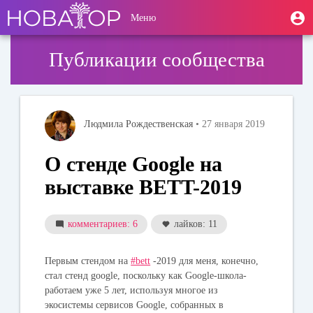
Перейти
User
М
Меню
к
Toggle
п
account
основному
navigation
содержанию
menu
Публикации сообщества
Людмила Рождественская
• 27 января 2019
О стенде Google на
выставке BETT-2019
комментариев: 6
лайков: 11
Первым стендом на
#bett
-2019 для меня, конечно,
стал стенд google, поскольку как Google-школа-
работаем уже 5 лет, используя многое из
экосистемы сервисов Google, собранных в