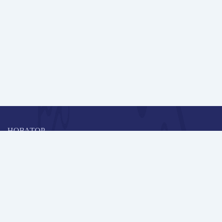
НОВАТОР
Коллективная блогоплатформа и площадка для профессионального
роста, обмена инновационными идеями и решениями, передачи
опыта и экспертной деятельности работников образования в
области современных стандартов и технологий.
Редакционная политика
Навигация
Новые пользователи
Публикации