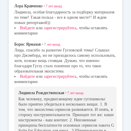
Лора Кравченко
•
7 лет
назад
Людмила, особая благодарность за подборку материалов
по теме! Такая польза - все в одном месте!! И ждем
новых репортажей))
Войдите
или
зарегистрируйтесь
, чтобы оставлять
комментарии
Борис Ярмахов
•
7 лет
назад
Люда, спасибо за развитие Гугловской темы! Слышал
про Джэмборд, но не приходилось самому использовать,
хотя, похоже вещь стоящая. Думаю, что именно
благодаря Гуглу стало понятнее про то, что такое
образовательная экосистема.
Войдите
или
зарегистрируйтесь
, чтобы оставлять
комментарии
Людмила Рождественская
•
7 лет
назад
Как человеку, продвигающему идеи гуглошколы:
было приятно убедиться в нескольких вещах. 1. В
том, что экосистема сервисов развивается. И опять, в
сторону инструментальности. Принцип тот же: наши
инструменты - ваш контент. 2. Неизменные
принципы бесплатности основных сервисов пакета G
Suite for Education для школ . 3.Щепетильности в