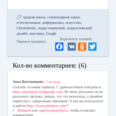
средняя школа
гуманитарные науки
естествознание
информатика
искусство
Chromebook
лидер изменений
педагогический
дизайн
выставка
Google
Поделитесь ссылкой:
Оцените материал:
Fa
V
O
T
ce
K
dn
wi
bo
ok
tte
Кол-во комментариев: (6)
ok
la
r
ss
Анна Котельникова
•
7 лет
назад
ni
Спасибо за новые сервисы. С удовольствием поиграла в
https://quickdraw.withgoogle.com/
Из моих рисунков он не
ki
распознал лягушку, решив, что это велосипед, а тромбон
перепутал с заварочным чайником! А как вы используете
в работе
https://www.autodraw.com/
?
Войдите
или
зарегистрируйтесь
, чтобы оставлять
комментарии