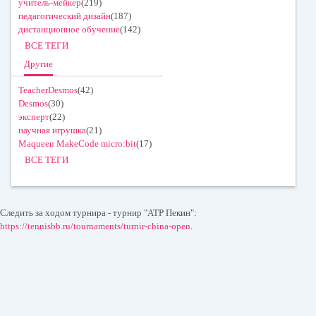
учитель-мейкер
(219)
педагогический дизайн
(187)
дистанционное обучение
(142)
ВСЕ ТЕГИ
Другие
TeacherDesmos
(42)
Desmos
(30)
эксперт
(22)
научная игрушка
(21)
Maqueen MakeCode micro:bit
(17)
ВСЕ ТЕГИ
Следить за ходом турнира - турнир "ATP Пекин":
https://tennisbb.ru/tournaments/turnir-china-open
.