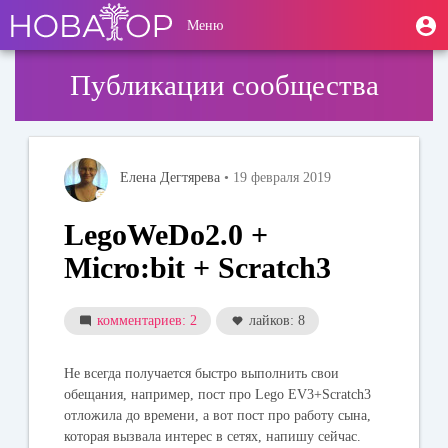
Перейти
User
М
Меню
к
Toggle
п
account
основному
navigation
содержанию
menu
Публикации сообщества
Елена Дегтярева
• 19 февраля 2019
LegoWeDo2.0 +
Micro:bit + Scratch3
комментариев: 2
лайков: 8
Не всегда получается быстро выполнить свои
обещания, например, пост про Lego EV3+Scratch3
отложила до времени, а вот пост про работу сына,
которая вызвала интерес в сетях, напишу сейчас.