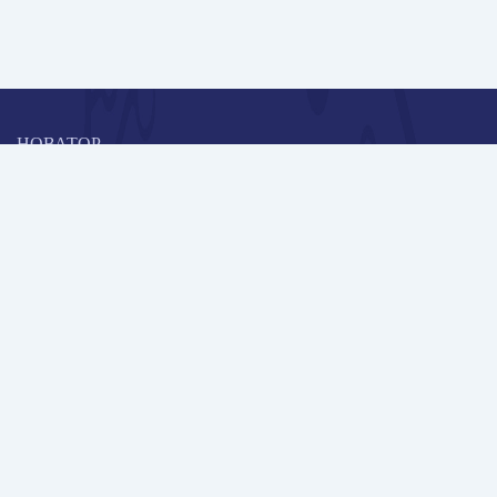
НОВАТОР
Коллективная блогоплатформа и площадка для профессионального
роста, обмена инновационными идеями и решениями, передачи
опыта и экспертной деятельности работников образования в
области современных стандартов и технологий.
Редакционная политика
Навигация
Новые пользователи
Публикации
Школа автора
Архив Галактики
Дискуссии
Участники
Партнерам
Контакты