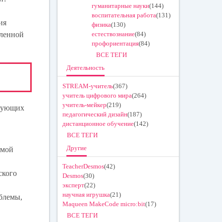
гуманитарные науки
(144)
,
воспитательная работа
(131)
ния
физика
(130)
еленной
естествознание
(84)
профориентация
(84)
ВСЕ ТЕГИ
Деятельность
STREAM-учитель
(367)
учитель цифрового мира
(264)
учитель-мейкер
(219)
едующих
педагогический дизайн
(187)
дистанционное обучение
(142)
ВСЕ ТЕГИ
Другие
рмой
TeacherDesmos
(42)
ского
Desmos
(30)
эксперт
(22)
научная игрушка
(21)
блемы,
Maqueen MakeCode micro:bit
(17)
ВСЕ ТЕГИ