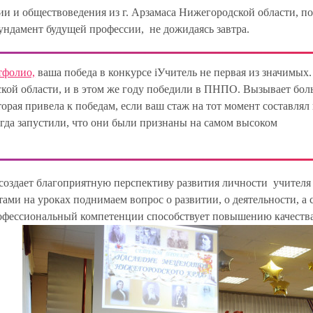
и и обществоведения из г. Арзамаса Нижегородской области, п
ундамент будущей профессии, не дожидаясь завтра.
тфолио,
ваша победа в конкурсе iУчитель не первая из значимых. 
ской области, и в этом же году победили в ПНПО. Вызывает бо
торая привела к победам, если ваш стаж на тот момент составлял
гда запустили, что они были признаны на самом высоком
создает благоприятную перспективу развития личности учителя 
тами на уроках поднимаем вопрос о развитии, о деятельности, а 
рофессиональный компетенции способствует повышению качеств