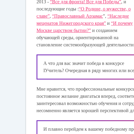
2013 -
“Все для фронта! Все для Победы”
, и
последующие годы :
“О Родине, о мужестве, о
славе”
,
“Православный Арзамас
”,
“Наследие
меценатов Нижегор
одского края”
и
“И почему
Москве царством бытии?”
и созданием
обучающей среды, ориентированной на
становление системообразующей деятельности
А что для вас значит победа в конкурсе
IУчитель? Очередная в ряду многих или все 
Мне нравится, что профессиональные конкурсы
постоянное желание двигаться вперед, соотве
заинтересовал возможностью обучения и сотруд
несомненно является хорошей перспективой д
И плавно перейдем к вашему победному про