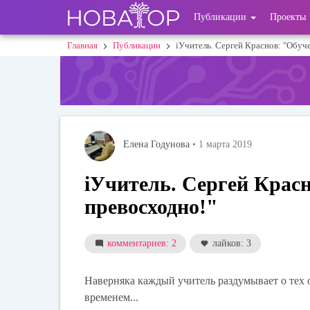
Перейти
User
Публикации
Проекты
к
основному
account
Главная
Публикации
iУчитель. Сергей Краснов: "Обуче
Строка
содержанию
menu
навигации
Елена Годунова
• 1 марта 2019
iУчитель. Сергей Красн
превосходно!"
комментариев: 2
лайков: 3
Наверняка каждый учитель раздумывает о тех о
временем...