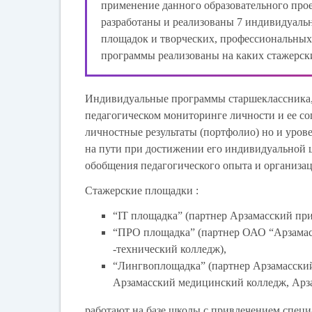
применение данного образовательного прое
разработаны и реализованы 7 индивидуальн
площадок и творческих, профессиональных 
программы реализованы на каких стажерск
Индивидуальные программы старшеклассника,
педагогическом мониторинге личности и ее со
личностные результаты (портфолио) но и урове
на пути при достижении его индивидуальной ц
обобщения педагогического опыта и организа
Стажерские площадки :
“IT площадка” (партнер Арзамасский пр
“ПРО площадка” (партнер ОАО “Арзамас
-технический колледж),
“Лингвоплощадка” (партнер Арзамасский
Арзамасский медицинский колледж, Арз
работают на базе школы с привлечением специ