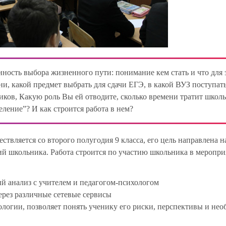
нность выбора жизненного пути: понимание кем стать и что для 
и, какой предмет выбрать для сдачи ЕГЭ, в какой ВУЗ поступать
ков, Какую роль Вы ей отводите, сколько времени тратит школ
ление”? И как строится работа в нем?
твляется со второго полугодия 9 класса, его цель направлена н
 школьника. Работа строится по участию школьника в меропри
ый анализ с учителем и педагогом-психологом
ерез различные сетевые сервисы
ологии, позволяет понять ученику его риски, перспективы и не