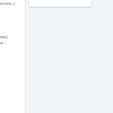
телем, а
емы),
ик –