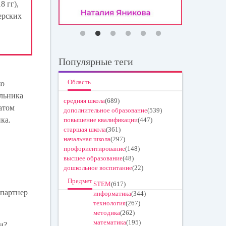
8 гг),
ерских
Популярные теги
Область
ко
ольника
средняя школа
(689)
атом
дополнительное образование
(539)
ка.
повышение квалификации
(447)
старшая школа
(361)
начальная школа
(297)
профориентирование
(148)
высшее образование
(48)
дошкольное воспитание
(22)
Предмет
STEM
(617)
(партнер
информатика
(344)
технология
(267)
методика
(262)
математика
(195)
и?