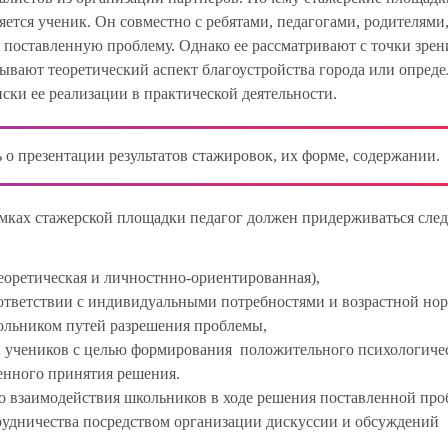
ется ученик. Он совместно с ребятами, педагогами, родителями
 поставленную проблему. Однако ее рассматривают с точки зре
ывают теоретический аспект благоустройства города или опред
ски ее реализации в практической деятельности.
 о презентации результатов стажировок, их форме, содержании.
рамках стажерской площадки педагог должен придерживаться сл
еоретическая и личностнно-ориентированная),
оответствии с индивидуальными потребностями и возрастной но
кольником путей разрешения проблемы,
и учеников с целью формирования положительного психологиче
енного принятия решения.
го взаимодействия школьников в ходе решения поставленной про
удничества посредством организации дискуссии и обсуждений