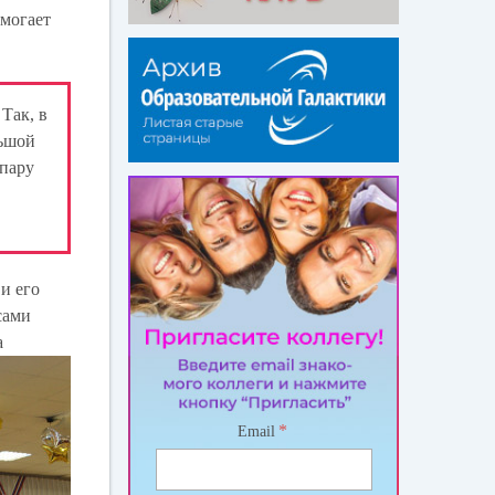
омогает
Так, в
льшой
 пару
и его
сами
а
*
Email