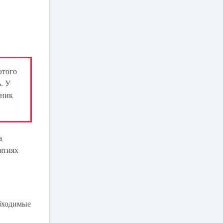
этого
. У
ьник
а
ятиях
обходимые