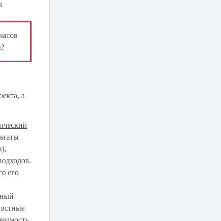
я
часов
ы?
екта, а
тический
льтаты
),
подходов.
го его
ьный
ностные
ачимость