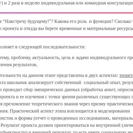
г) и 2 раза в неделю индивидуальная или командная консультаци
е “Навстречу будущему!”? Какова его роль и функции? Сколько 
ю проекта и откуда вы берете временные и материальные ресурс
олняет в следующей последовательности:
тему, проблему, актуальность, цель и задачи индивидуального про
ения результатов,
тельности на данном этапе представлена в двух аспектах:
теоре
пекта школьник анализирует собственный социальный опыт, резу
и проводит сбор эмпирических данных (обработка анкет, опросов
роекта и ее изучения с точки зрения различных существующих 
я преломление теоретического знания через призму практическо
ания. Практический аспект этапа воплощается в моделировании
еристик и формы (отчет о проведенных исследованиях, материал
. Результат проекта должен ориентироваться на внутренний (лич
бъектности) и внешний результат, то есть иметь социальную зн