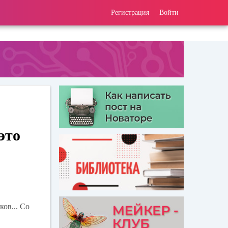
Регистрация
Войти
это
ов... Со