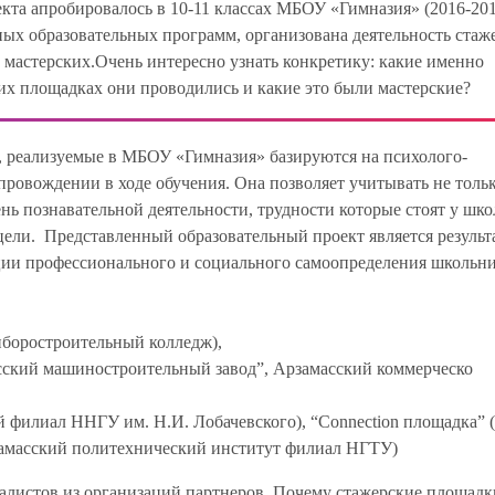
кта апробировалось в 10-11 классах МБОУ «Гимназия» (2016-201
ых образовательных программ, организована деятельность стаж
мастерских.Очень интересно узнать конкретику: какие именно
их площадках они проводились и какие это были мастерские?
 реализуемые в МБОУ «Гимназия» базируются на психолого-
провождении в ходе обучения. Она позволяет учитывать не толь
нь познавательной деятельности, трудности которые стоят у шк
ели. Представленный образовательный проект является результ
ции профессионального и социального самоопределения школьни
иборостроительный колледж),
ский машиностроительный завод”, Арзамасский коммерческо
 филиал ННГУ им. Н.И. Лобачевского), “Connection площадка” 
амасский политехнический институт филиал НГТУ)
алистов из организаций партнеров. Почему стажерские площадк