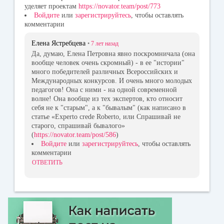
уделяет проектам
https://novator.team/post/773
Войдите
или
зарегистрируйтесь
, чтобы оставлять
комментарии
Елена Ястребцева
•
7 лет
назад
Да, думаю, Елена Петровна явно поскромничала (она
вообще человек очень скромный) - в ее "истории"
много победителей различных Всероссийских и
Международных конкурсов. И очень много молодых
педагогов! Она с ними - на одной современной
волне! Она вообще из тех экспертов, кто относит
себя не к "старым", а к "бывалым" (как написано в
статье «Experto crede Roberto, или Спрашивай не
старого, спрашивай бывалого»
(
https://novator.team/post/586
)
Войдите
или
зарегистрируйтесь
, чтобы оставлять
комментарии
ОТВЕТИТЬ