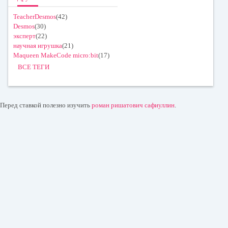
TeacherDesmos
(42)
Desmos
(30)
эксперт
(22)
научная игрушка
(21)
Maqueen MakeCode micro:bit
(17)
ВСЕ ТЕГИ
Перед ставкой полезно изучить
роман ришатович сафиуллин
.