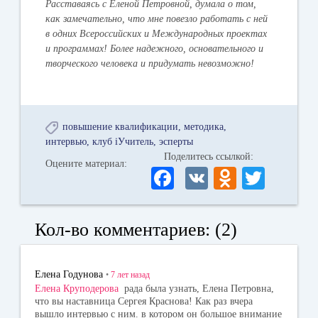
Расставаясь с Еленой Петровной, думала о том,
как замечательно, что мне повезло работать с ней
в одних Всероссийских и Международных проектах
и программах! Более надежного, основательного и
творческого человека и придумать невозможно!
повышение квалификации
методика
интервью
клуб iУчитель
эсперты
Поделитесь ссылкой:
Оцените материал:
Fa
V
O
T
ce
K
dn
wi
bo
ok
tte
Кол-во комментариев: (2)
ok
la
r
ss
Елена Годунова
•
7 лет
назад
ni
Елена Круподерова
рада была узнать, Елена Петровна,
что вы наставница Сергея Краснова! Как раз вчера
ki
вышло интервью с ним. в котором он большое внимание