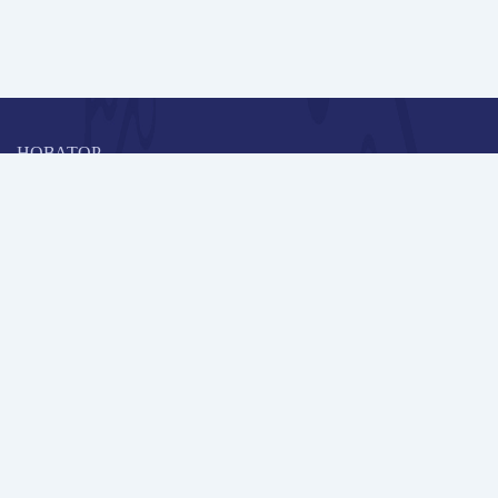
НОВАТОР
Коллективная блогоплатформа и площадка для профессионального
роста, обмена инновационными идеями и решениями, передачи
опыта и экспертной деятельности работников образования в
области современных стандартов и технологий.
Редакционная политика
Навигация
Новые пользователи
Публикации
Школа автора
Архив Галактики
Дискуссии
Участники
Партнерам
Контакты