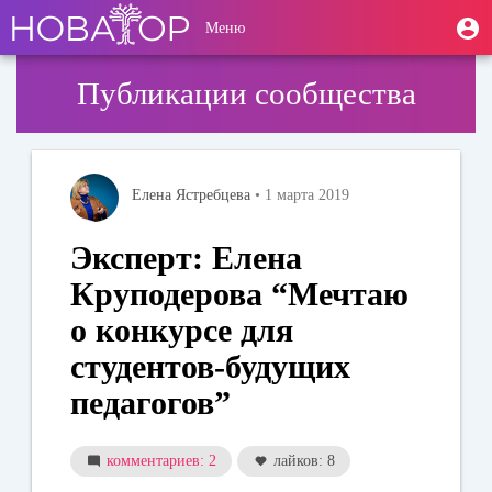
Перейти
User
М
Меню
к
Toggle
п
account
основному
navigation
содержанию
menu
Публикации сообщества
Елена Ястребцева
• 1 марта 2019
Эксперт: Елена
Круподерова “Мечтаю
о конкурсе для
студентов-будущих
педагогов”
комментариев: 2
лайков: 8