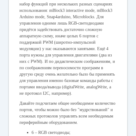
набор функций при нескольких разных сценариях
использования: mBlock3 interactive mode, mBlock3
Arduino mode, Snap4arduino, Microblocks. Для
управления одними лишь RGB-светодиодами
придётся задействовать достаточно сложную
аппаратную схему, иначе целых 6 портов с
поддержкой PWM (широтно-импульсной
модуляции) у нас оказываются занятыми. Ещё 4
порта нужны для управления двигателями (два из
них с PWM). И по дидактическим соображениям, и
по соображениям переносимости программ в
другую среду очень желательно было бы применять
для управления именно базовые команды работы с
портами ввода/вывода (digitalWrite, analogWrite, а
не протокол I2C, например).
Давайте подсчитаем общее необходимое количество
портов, чтобы можно было без "мудрствований" и
сложных протоколов управлять всем необходимым
периферийным оборудованием.
6 – RGB светодиоды;