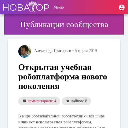
Перейти
User
М
Меню
к
Toggle
п
account
основному
navigation
содержанию
menu
Публикации сообщества
Александр Григорьев
• 5 марта 2019
Открытая учебная
робоплатформа нового
поколения
комментариев: 4
лайков: 8
В мире образовательной робототехники всё шире
начинают использоваться робоплатформы,