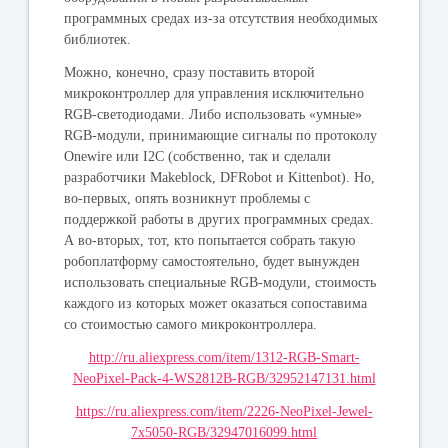
программных средах из-за отсутствия необходимых
библиотек.
Можно, конечно, сразу поставить второй
микроконтроллер для управления исключительно
RGB-светодиодами. Либо использовать «умные»
RGB-модули, принимающие сигналы по протоколу
Onewire или I2C (собственно, так и сделали
разработчики Makeblock, DFRobot и Kittenbot). Но,
во-первых, опять возникнут проблемы с
поддержкой работы в других программных средах.
А во-вторых, тот, кто попытается собрать такую
робоплатформу самостоятельно, будет вынужден
использовать специальные RGB-модули, стоимость
каждого из которых может оказаться сопоставима
со стоимостью самого микроконтроллера.
http://ru.aliexpress.com/item/1312-RGB-Smart-
NeoPixel-Pack-4-WS2812B-RGB/32952147131.html
https://ru.aliexpress.com/item/2226-NeoPixel-Jewel-
7x5050-RGB/32947016099.html