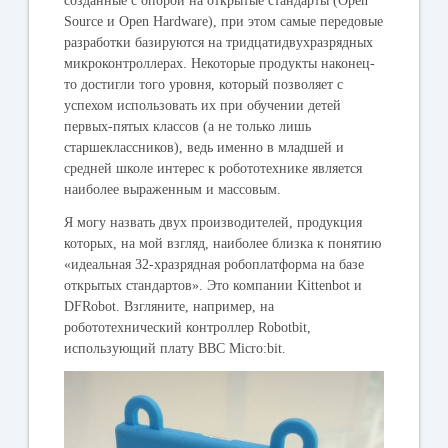
созданные с опорой на открытые стандарты (Open
Source и Open Hardware), при этом самые передовые
разработки базируются на тридцатидвухразрядных
микроконтроллерах. Некоторые продукты наконец-
то достигли того уровня, который позволяет с
успехом использовать их при обучении детей
первых-пятых классов (а не только лишь
старшеклассников), ведь именно в младшей и
средней школе интерес к робототехнике является
наиболее выраженным и массовым.
Я могу назвать двух производителей, продукция
которых, на мой взгляд, наиболее близка к понятию
«идеальная 32-хразрядная робоплатформа на базе
открытых стандартов». Это компании Kittenbot и
DFRobot. Взгляните, например, на
робототехнический контроллер Robotbit,
использующий плату BBC Micro:bit.