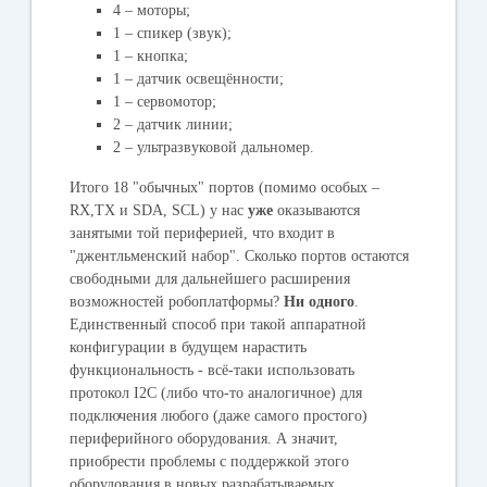
4 – моторы;
1 – спикер (звук);
1 – кнопка;
1 – датчик освещённости;
1 – сервомотор;
2 – датчик линии;
2 – ультразвуковой дальномер.
Итого 18 "обычных" портов (помимо особых –
RX,TX и SDA, SCL) у нас
уже
оказываются
занятыми той периферией, что входит в
"джентльменский набор". Сколько портов остаются
свободными для дальнейшего расширения
возможностей робоплатформы?
Ни одного
.
Единственный способ при такой аппаратной
конфигурации в будущем нарастить
функциональность - всё-таки использовать
протокол I2C (либо что-то аналогичное) для
подключения любого (даже самого простого)
периферийного оборудования. А значит,
приобрести проблемы с поддержкой этого
оборудования в новых разрабатываемых