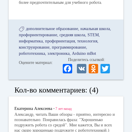
более предпочтительным для учебного робота.
дополнительное образование
начальная школа
профориентирование
средняя школа
STEM
информатика
профориентация
технология
конструирование
программирование
робототехника
электроника
Arduino mBot
Поделитесь ссылкой:
Оцените материал:
Fa
V
O
T
ce
K
dn
wi
bo
ok
tte
Кол-во комментариев: (4)
ok
la
r
ss
Екатерина Алексеева
•
7 лет
назад
ni
Александр, читать Ваши обзоры - приятно, интересно и
познавательно. Понравилась фраза: "Хорошенько
ki
подружить робота со средой". Мне кажется, Вы и всех
нас скоро хорошенько подружите с робототехникой.)