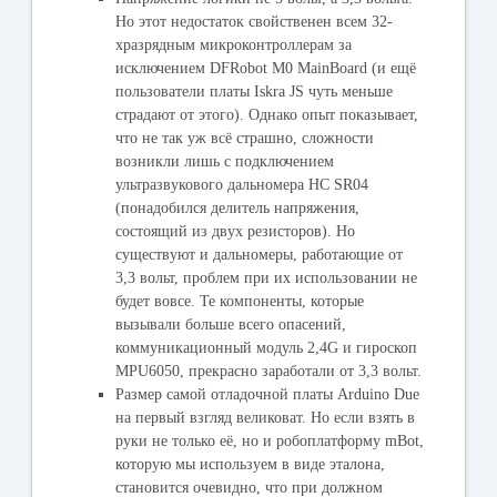
Но этот недостаток свойственен всем 32-
хразрядным микроконтроллерам за
исключением DFRobot M0 MainBoard (и ещё
пользователи платы Iskra JS чуть меньше
страдают от этого). Однако опыт показывает,
что не так уж всё страшно, сложности
возникли лишь с подключением
ультразвукового дальномера HC SR04
(понадобился делитель напряжения,
состоящий из двух резисторов). Но
существуют и дальномеры, работающие от
3,3 вольт, проблем при их использовании не
будет вовсе. Те компоненты, которые
вызывали больше всего опасений,
коммуникационный модуль 2,4G и гироскоп
MPU6050, прекрасно заработали от 3,3 вольт.
Размер самой отладочной платы Arduino Due
на первый взгляд великоват. Но если взять в
руки не только её, но и робоплатформу mBot,
которую мы используем в виде эталона,
становится очевидно, что при должном