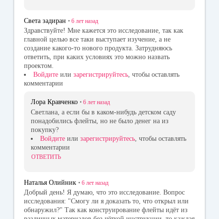
Света задиран
•
6 лет
назад
Здравствуйте! Мне кажется это исследование, так как
главной целью все таки выступает изучение, а не
создание какого-то нового продукта. Затрудняюсь
ответить, при каких условиях это можно назвать
проектом.
Войдите
или
зарегистрируйтесь
, чтобы оставлять
комментарии
Лора Кравченко
•
6 лет
назад
Светлана, а если бы в каком-нибудь детском саду
понадобились флейты, но не было денег на из
покупку?
Войдите
или
зарегистрируйтесь
, чтобы оставлять
комментарии
ОТВЕТИТЬ
Наталья Олийник
•
6 лет
назад
Добрый день! Я думаю, что это исследование. Вопрос
исследования: "Смогу ли я доказать то, что открыл или
обнаружил?" Так как конструирование флейты идёт из
различных материалов без чёткой инструкции, то каждая