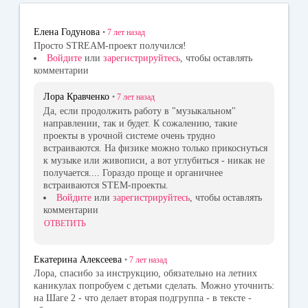
ok
la
r
ss
Елена Годунова
•
7 лет
назад
ni
Просто STREAM-проект получился!
Войдите
или
зарегистрируйтесь
, чтобы оставлять
ki
комментарии
Лора Кравченко
•
7 лет
назад
Да, если продолжить работу в "музыкальном"
направлении, так и будет. К сожалению, такие
проекты в урочной системе очень трудно
встраиваются. На физике можно только прикоснуться
к музыке или живописи, а вот углубиться - никак не
получается.... Гораздо проще и органичнее
встраиваются STEM-проекты.
Войдите
или
зарегистрируйтесь
, чтобы оставлять
комментарии
ОТВЕТИТЬ
Екатерина Алексеева
•
7 лет
назад
Лора, спасибо за инструкцию, обязательно на летних
каникулах попробуем с детьми сделать. Можно уточнить:
на Шаге 2 - что делает вторая подгруппа - в тексте -