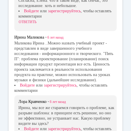
Согласна, Елена. что в таком виде, как сейчас, это
исследование. хоть и небольшое.
Войдите
или
зарегистрируйтесь
, чтобы оставлять
комментарии
ОТВЕТИТЬ
Ирина Маликова
•
6 лет
назад
Маликова Ирина ..Можно назвать учебный проект -
представлен в виде завершенного учебного
исследования - информационного и творческого. "Пять
П": проблема проектирование (планирование) поиск
информации продукт презентация все есть. Ценность
проекта заключается в реальности использования
продукта на практике, можно использовать на уроках
музыки и физики (дальнейшее исследование).
Войдите
или
зарегистрируйтесь
, чтобы оставлять
комментарии
Лора Кравченко
•
6 лет
назад
Ирина, мы все же стараемся говорить о проблеме, как
разрыве шаблона: в принципе есть решение, но оно
не эффективно, не устраивает нас. Какую проблему
видите вы здесь?
Войдите
или
зарегистрируйтесь
, чтобы оставлять