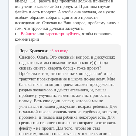
вперед. Т.е., работа над проектом должна привести к
получению какого-либо продукта. В данном случае
флейта и есть продукт. А чтобы она звучала, ее нужно
особым образом собрать. Для этого провести
исследование. Отвечая на Ваш вопрос, проблему вижу в
том, что трубочки должны зазвучать.
Войдите
или
зарегистрируйтесь
, чтобы оставлять
комментарии
Лора Кравченко
•
6 лет
назад
Спасибо, Ольга. Это сложный вопрос, в дискуссиях
над которым мы сломали не одно копье))) Тогда
связать свитер, сварить борщ - тоже проект?
Проблема в том, что нет четких определений и все
трактуют проектирование в школе по-разному. Мне
близка такая позиция: проект должен преодолевать
разрыв желаемого и действительного, и, решая
проблему, улучшать, изменять жизнь, приносить
пользу. Есть еще один аспект, который мы не
учитывали в нашей дискуссии: возраст ребенка. Для
начальной школы извлечь звук из трубочки, конечно,
проблема, и польза для ребенка некоторая есть. Для
среднего и старшего школьного возраста изготовить
флейту - не проект. Для того, чтобы он стал
проектом, должно появиться о, что я перечислила