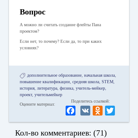
Вопрос
А можно ли считать создание флейты Пана
проектом?
Если нет, то почему? Если да, то при каких
условиях?
дополнительное образование
начальная школа
повышение квалификации
средняя школа
STEM
история
литература
физика
учитель-мейкер
проект
учительмейкер
Поделитесь ссылкой:
Оцените материал:
Fa
V
O
T
ce
K
dn
wi
bo
ok
tte
Кол-во комментариев: (71)