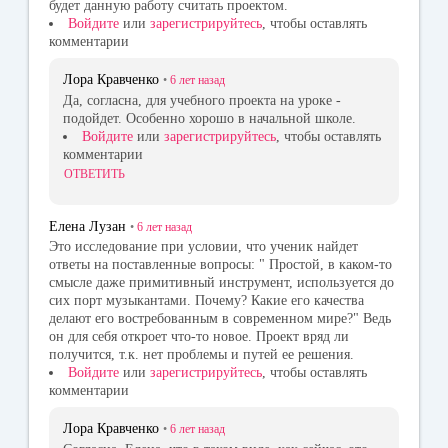
будет данную работу считать проектом.
Войдите
или
зарегистрируйтесь
, чтобы оставлять
комментарии
Лора Кравченко
•
6 лет
назад
Да, согласна, для учебного проекта на уроке -
подойдет. Особенно хорошо в начальной школе.
Войдите
или
зарегистрируйтесь
, чтобы оставлять
комментарии
ОТВЕТИТЬ
Елена Лузан
•
6 лет
назад
Это исследование при условии, что ученик найдет
ответы на поставленные вопросы: " Простой, в каком-то
смысле даже примитивный инструмент, используется до
сих порт музыкантами. Почему? Какие его качества
делают его востребованным в современном мире?" Ведь
он для себя откроет что-то новое. Проект вряд ли
получится, т.к. нет проблемы и путей ее решения.
Войдите
или
зарегистрируйтесь
, чтобы оставлять
комментарии
Лора Кравченко
•
6 лет
назад