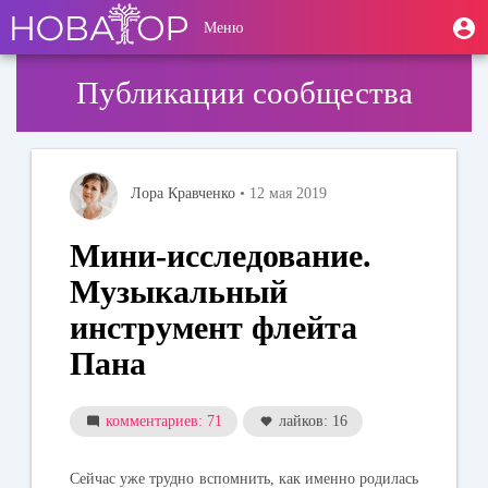
Перейти
User
М
Меню
к
Toggle
п
account
основному
navigation
содержанию
menu
Публикации сообщества
Лора Кравченко
• 12 мая 2019
Мини-исследование.
Музыкальный
инструмент флейта
Пана
комментариев: 71
лайков: 16
Сейчас уже трудно вспомнить, как именно родилась