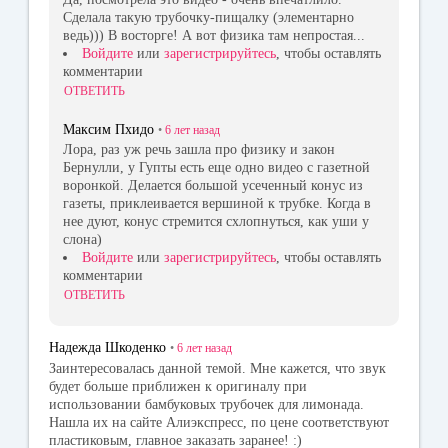
Сделала такую трубочку-пищалку (элементарно
ведь))) В восторге! А вот физика там непростая...
Войдите
или
зарегистрируйтесь
, чтобы оставлять
комментарии
ОТВЕТИТЬ
Максим Пхидо
•
6 лет
назад
Лора, раз уж речь зашла про физику и закон
Бернулли, у Гупты есть еще одно видео с газетной
воронкой. Делается большой усеченный конус из
газеты, приклеивается вершиной к трубке. Когда в
нее дуют, конус стремится схлопнуться, как уши у
слона)
Войдите
или
зарегистрируйтесь
, чтобы оставлять
комментарии
ОТВЕТИТЬ
Надежда Шкоденко
•
6 лет
назад
Заинтересовалась данной темой. Мне кажется, что звук
будет больше приближен к оригиналу при
использовании бамбуковых трубочек для лимонада.
Нашла их на сайте Алиэкспресс, по цене соответствуют
пластиковым, главное заказать заранее! :)