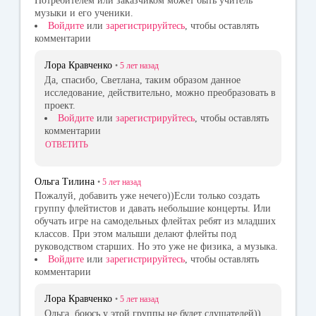
Потребителем или заказчиком может быть учитель
музыки и его ученики.
Войдите
или
зарегистрируйтесь
, чтобы оставлять
комментарии
Лора Кравченко
•
5 лет
назад
Да, спасибо, Светлана, таким образом данное
исследование, действительно, можно преобразовать в
проект.
Войдите
или
зарегистрируйтесь
, чтобы оставлять
комментарии
ОТВЕТИТЬ
Ольга Тилина
•
5 лет
назад
Пожалуй, добавить уже нечего))Если только создать
группу флейтистов и давать небольшие концерты. Или
обучать игре на самодельных флейтах ребят из младших
классов. При этом малыши делают флейты под
руководством старших. Но это уже не физика, а музыка.
Войдите
или
зарегистрируйтесь
, чтобы оставлять
комментарии
Лора Кравченко
•
5 лет
назад
Ольга, боюсь у этой группы не будет слушателей))