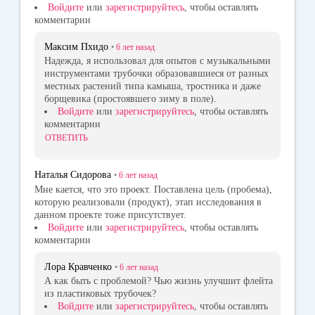
Войдите
или
зарегистрируйтесь
, чтобы оставлять
комментарии
Максим Пхидо
•
6 лет
назад
Надежда, я использовал для опытов с музыкальными
инструментами трубочки образовавшиеся от разных
местных растений типа камыша, тростника и даже
борщевика (простоявшего зиму в поле).
Войдите
или
зарегистрируйтесь
, чтобы оставлять
комментарии
ОТВЕТИТЬ
Наталья Сидорова
•
6 лет
назад
Мне кается, что это проект. Поставлена цель (пробема),
которую реализовали (продукт), этап исследования в
данном проекте тоже присутствует.
Войдите
или
зарегистрируйтесь
, чтобы оставлять
комментарии
Лора Кравченко
•
6 лет
назад
А как быть с проблемой? Чью жизнь улучшит флейта
из пластиковых трубочек?
Войдите
или
зарегистрируйтесь
, чтобы оставлять