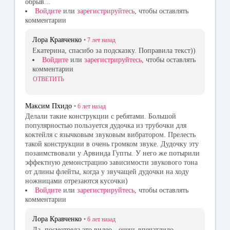
обрыв...
Войдите
или
зарегистрируйтесь
, чтобы оставлять
комментарии
Лора Кравченко
•
7 лет
назад
Екатерина, спасибо за подсказку. Поправила текст))
Войдите
или
зарегистрируйтесь
, чтобы оставлять
комментарии
ОТВЕТИТЬ
Максим Пхидо
•
6 лет
назад
Делали такие конструкции с ребятами. Большой
популярностью пользуется дудочка из трубочки для
коктейля с язычковым звуковым вибратором. Прелесть
такой конструкции в очень громком звуке. Дудочку эту
позаимствовали у Арвинда Гупты. У него же потырили
эффектную демонстрацию зависимости звукового тона
от длины флейты, когда у звучащей дудочки на ходу
ножницами отрезаются кусочки)
Войдите
или
зарегистрируйтесь
, чтобы оставлять
комментарии
Лора Кравченко
•
6 лет
назад
Да, посмотрела это видео - очень впечатлило.