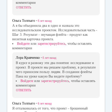
комментарии
ОТВЕТИТЬ
Ольга Толпыго
•
6 лет
назад
А я бы объединила два в одно и назвала это
исследовательским проектом. Исследовательская часть -
Шаг 3. Результат - звучащая флейта - продукт как
визитная карточка проекта.
Войдите
или
зарегистрируйтесь
, чтобы оставлять
комментарии
Лора Кравченко
•
6 лет
назад
В курсе я развожу эти два понятия: исследование и
проект. В проекте мы решаем проблему, в результате
чего приносим пользу людям. В создании флейты
Пана на уроке какую Вы видите проблему?
Войдите
или
зарегистрируйтесь
, чтобы оставлять
комментарии
ОТВЕТИТЬ
Ольга Толпыго
•
6 лет
назад
Я отталкивалась от того, что проект - брошенный