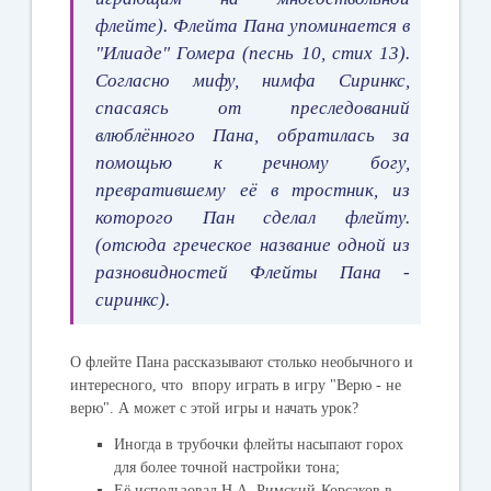
флейте). Флейта Пана упоминается в
"Илиаде" Гомера (песнь 10, стих 13).
Согласно мифу, нимфа Сиринкс,
спасаясь от преследований
влюблённого Пана, обратилась за
помощью к речному богу,
превратившему её в тростник, из
которого Пан сделал флейту.
(отсюда греческое название одной из
разновидностей Флейты Пана -
сиринкс).
О флейте Пана рассказывают столько необычного и
интересного, что впору играть в игру "Верю - не
верю". А может с этой игры и начать урок?
Иногда в трубочки флейты насыпают горох
для более точной настройки тона;
Её использовал Н.А. Римский-Корсаков в