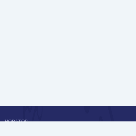
НОВАТОР
Коллективная блогоплатформа и площадка для профессионального
роста, обмена инновационными идеями и решениями, передачи