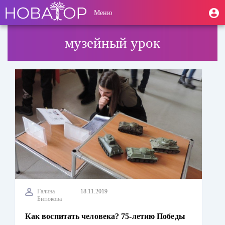
Перейти
User
М
Меню
к
Toggle
п
account
основному
navigation
содержанию
menu
музейный урок
Галина
18.11.2019
Битюкова
Как воспитать человека? 75-летию Победы