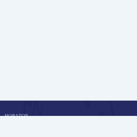
НОВАТОР
Коллективная блогоплатформа и площадка для профессионального
роста, обмена инновационными идеями и решениями, передачи
опыта и экспертной деятельности работников образования в