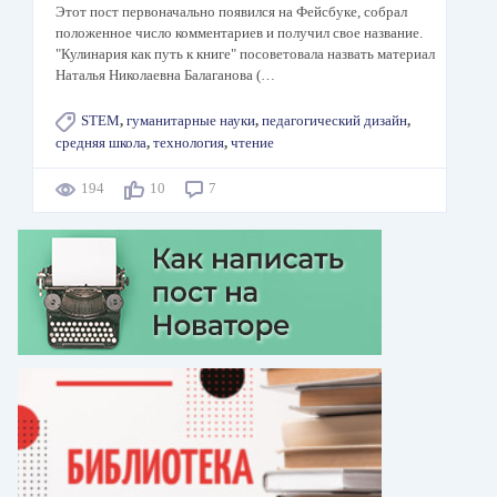
Этот пост первоначально появился на Фейсбуке, собрал
положенное число комментариев и получил свое название.
"Кулинария как путь к книге" посоветовала назвать материал
Наталья Николаевна Балаганова (…
STEM
,
гуманитарные науки
,
педагогический дизайн
,
средняя школа
,
технология
,
чтение
194
10
7