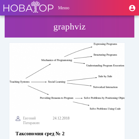
Перейти
User
М
Меню
к
Toggle
п
account
основному
navigation
содержанию
menu
graphviz
Евгений
24.12.2018
Патаракин
Таксономия сред № 2