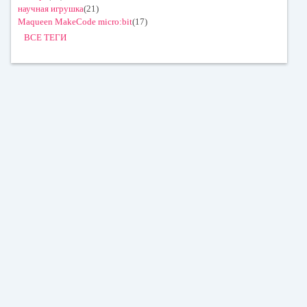
научная игрушка
(21)
Maqueen MakeCode micro:bit
(17)
ВСЕ ТЕГИ