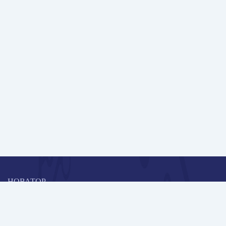
НОВАТОР
Коллективная блогоплатформа и площадка для профессионального
роста, обмена инновационными идеями и решениями, передачи
опыта и экспертной деятельности работников образования в
области современных стандартов и технологий.