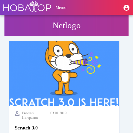
Перейти
User
М
Меню
к
Toggle
п
account
основному
navigation
содержанию
menu
Netlogo
Евгений
03.01.2019
Патаракин
Scratch 3.0