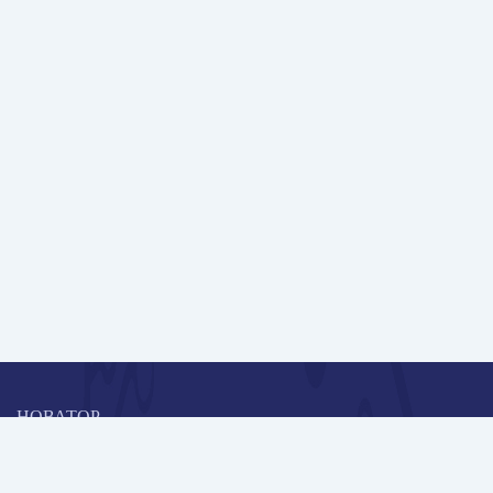
НОВАТОР
Коллективная блогоплатформа и площадка для профессионального
роста, обмена инновационными идеями и решениями, передачи
опыта и экспертной деятельности работников образования в