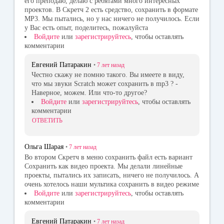
его преподаю, делаю с ребятами много интересных
проектов. В Скретч 2 есть средство, сохранить в формате
MP3. Мы пытались, но у нас ничего не получилось. Если
у Вас есть опыт, поделитесь, пожалуйста
Войдите
или
зарегистрируйтесь
, чтобы оставлять
комментарии
Евгений Патаракин
•
7 лет
назад
Честно скажу не помню такого. Вы имеете в виду,
что мы звуки Scratch может сохранить в mp3 ? -
Наверное, можем. Или что-то другое?
Войдите
или
зарегистрируйтесь
, чтобы оставлять
комментарии
ОТВЕТИТЬ
Ольга Шарая
•
7 лет
назад
Во втором Скретч в меню сохранить файл есть вариант
Сохранить как видео проекта. Мы делали линейные
проекты, пытались их записать, ничего не получилось. А
очень хотелось наши мультика сохранить в видео режиме
Войдите
или
зарегистрируйтесь
, чтобы оставлять
комментарии
Евгений Патаракин
•
7 лет
назад