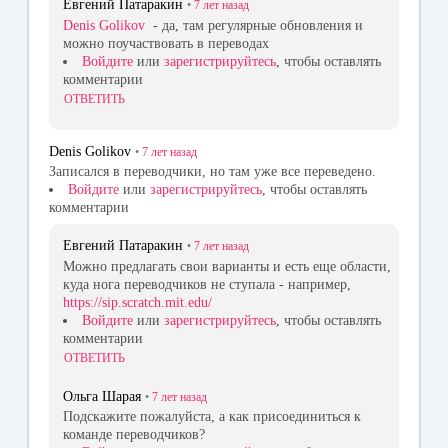
Евгений Патаракин
•
7 лет
назад
Denis Golikov
- да, там регулярные обновления и
можно поучаствовать в переводах
Войдите
или
зарегистрируйтесь
, чтобы оставлять
комментарии
ОТВЕТИТЬ
Denis Golikov
•
7 лет
назад
Записался в переводчики, но там уже все переведено.
Войдите
или
зарегистрируйтесь
, чтобы оставлять
комментарии
Евгений Патаракин
•
7 лет
назад
Можно предлагать свои варианты и есть еще области,
куда нога переводчиков не ступала - например,
https://sip.scratch.mit.edu/
Войдите
или
зарегистрируйтесь
, чтобы оставлять
комментарии
ОТВЕТИТЬ
Ольга Шарая
•
7 лет
назад
Подскажите пожалуйста, а как присоединиться к
команде переводчиков?