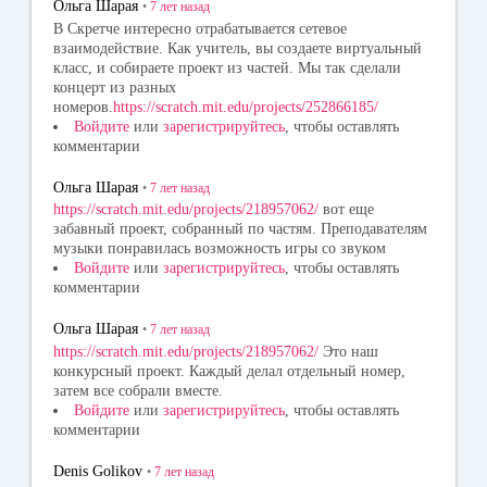
Ольга Шарая
•
7 лет
назад
В Скретче интересно отрабатывается сетевое
взаимодействие. Как учитель, вы создаете виртуальный
класс, и собираете проект из частей. Мы так сделали
концерт из разных
номеров.
https://scratch.mit.edu/projects/252866185/
Войдите
или
зарегистрируйтесь
, чтобы оставлять
комментарии
Ольга Шарая
•
7 лет
назад
https://scratch.mit.edu/projects/218957062/
вот еще
забавный проект, собранный по частям. Преподавателям
музыки понравилась возможность игры со звуком
Войдите
или
зарегистрируйтесь
, чтобы оставлять
комментарии
Ольга Шарая
•
7 лет
назад
https://scratch.mit.edu/projects/218957062/
Это наш
конкурсный проект. Каждый делал отдельный номер,
затем все собрали вместе.
Войдите
или
зарегистрируйтесь
, чтобы оставлять
комментарии
Denis Golikov
•
7 лет
назад