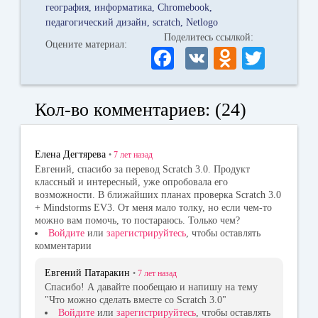
география
информатика
Chromebook
педагогический дизайн
scratch
Netlogo
Поделитесь ссылкой:
Оцените материал:
Fa
V
O
T
ce
K
dn
wi
bo
ok
tte
Кол-во комментариев: (24)
ok
la
r
ss
Елена Дегтярева
•
7 лет
назад
ni
Евгений, спасибо за перевод Scratch 3.0. Продукт
классный и интересный, уже опробовала его
ki
возможности. В ближайших планах проверка Scratch 3.0
+ Mindstorms EV3. От меня мало толку, но если чем-то
можно вам помочь, то постараюсь. Только чем?
Войдите
или
зарегистрируйтесь
, чтобы оставлять
комментарии
Евгений Патаракин
•
7 лет
назад
Спасибо! А давайте пообещаю и напишу на тему
"Что можно сделать вместе со Scratch 3.0"
Войдите
или
зарегистрируйтесь
, чтобы оставлять