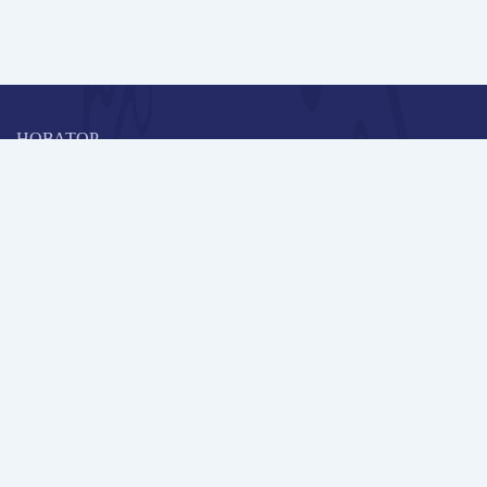
НОВАТОР
Коллективная блогоплатформа и площадка для профессионального
роста, обмена инновационными идеями и решениями, передачи
опыта и экспертной деятельности работников образования в
области современных стандартов и технологий.
Редакционная политика
Навигация
Новые пользователи
Публикации
Школа автора
Архив Галактики
Дискуссии
Участники
Партнерам
Контакты