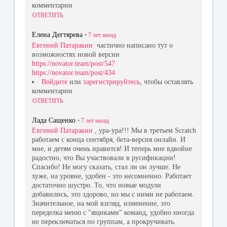
комментарии
ОТВЕТИТЬ
Елена Дегтярева
•
7 лет
назад
Евгений Патаракин
частично написано тут о
возможностях новой версии
https://novator.team/post/547
https://novator.team/post/434
Войдите
или
зарегистрируйтесь
, чтобы оставлять
комментарии
ОТВЕТИТЬ
Лада Сащенко
•
7 лет
назад
Евгений Патаракин
, ура-ура!!! Мы в третьем Scratch
работаем с конца сентября, бета-версия онлайн. И
мне, и детям очень нравится! И теперь мне вдвойне
радостно, что Вы участвовали в русификации!
Спасибо! Не могу сказать, стал ли он лучше. Не
хуже, на уровне, удобен - это несомненно. Работает
достаточно шустро. То, что новые модули
добавились, это здорово, но мы с ними не работаем.
Значительное, на мой взгляд, изменение, это
переделка меню с "ящиками" команд, удобно иногда
не переключаться по группам, а прокручивать.