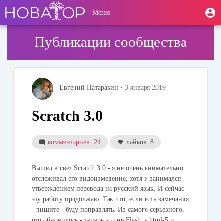
Перейти
User
М
Меню
к
Toggle
п
account
основному
navigation
содержанию
menu
Публикации сообщества
Евгений Патаракин
• 3 января 2019
Scratch 3.0
комментариев: 24
лайков: 8
Вышел в свет Scratch 3.0 - я не очень внимательно
отслеживал его видоизменение, хотя и занимался
утверждением перевода на русский язык. И сейчас
эту работу продолжаю. Так что, если есть замечания
- пишите - буду поправлять. Из самого серьезного,
что обновилось - теперь это не Flash, а html-5 и