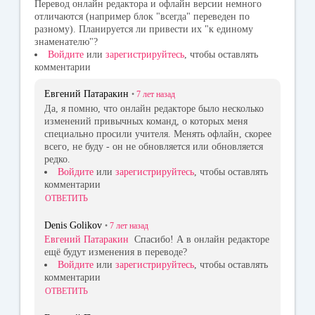
Перевод онлайн редактора и офлайн версии немного
отличаются (например блок "всегда" переведен по
разному). Планируется ли привести их "к единому
знаменателю"?
Войдите
или
зарегистрируйтесь
, чтобы оставлять
комментарии
Евгений Патаракин
•
7 лет
назад
Да, я помню, что онлайн редакторе было несколько
изменений привычных команд, о которых меня
специально просили учителя. Менять офлайн, скорее
всего, не буду - он не обновляется или обновляется
редко.
Войдите
или
зарегистрируйтесь
, чтобы оставлять
комментарии
ОТВЕТИТЬ
Denis Golikov
•
7 лет
назад
Евгений Патаракин
Спасибо! А в онлайн редакторе
ещё будут изменения в переводе?
Войдите
или
зарегистрируйтесь
, чтобы оставлять
комментарии
ОТВЕТИТЬ