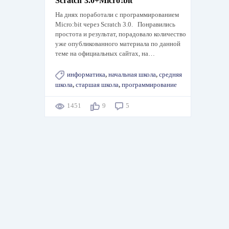
Scratch 3.0+Micro:bit
На днях поработали с программированием
Micro:bit через Scratch 3.0. Понравились
простота и результат, порадовало количество
уже опубликованного материала по данной
теме на официальных сайтах, на…
информатика
,
начальная школа
,
средняя
школа
,
старшая школа
,
программирование
1451
9
5