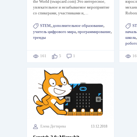
the World (swapcard.com) Это интересное,
взросл
увлекательное и незабываемое мероприятие
механи
со спикерами, участниками и,…
Robora
STEM
,
дополнительное образование
,
ST
учитель цифрового мира
,
программирование
,
началь
тренды
школа
робот
161
5
1
1
Елена Дегтярева
13.12.2018