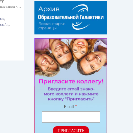
оту
замечания -…
фия
,
изайн
,
*
Email
ПРИГЛАСИТЬ