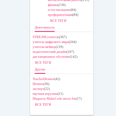
физика
(130)
естествознание
(84)
профориентация
(84)
ВСЕ ТЕГИ
Деятельность
STREAM-учитель
(367)
учитель цифрового мира
(264)
учитель-мейкер
(219)
педагогический дизайн
(187)
дистанционное обучение
(142)
ВСЕ ТЕГИ
Другие
TeacherDesmos
(42)
Desmos
(30)
эксперт
(22)
научная игрушка
(21)
Maqueen MakeCode micro:bit
(17)
ВСЕ ТЕГИ