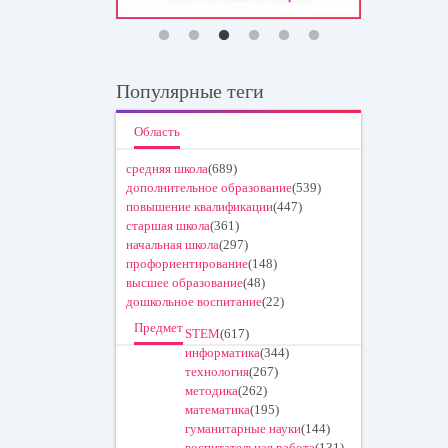
Популярные теги
Область
средняя школа
(689)
дополнительное образование
(539)
повышение квалификации
(447)
старшая школа
(361)
начальная школа
(297)
профориентирование
(148)
высшее образование
(48)
дошкольное воспитание
(22)
Предмет
STEM
(617)
информатика
(344)
технология
(267)
методика
(262)
математика
(195)
гуманитарные науки
(144)
воспитательная работа
(131)