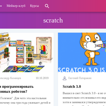
Мейкер-клуб
Курсы
scratch
ександр Казанцев
10.10.2019
Евгений Патаракин
м программировать
Scratch 3.0
онных роботов?
Вышел в свет Scratch 3.0 - я не 
внимательно отслеживал его ви
 Големов". Для чего эта настольная
хотя и занимался утверждением
 почему она три года увлекает детей и