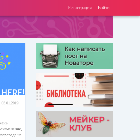
Регистрация
Войти
03.01.2019
очень
доизменение,
 перевода на