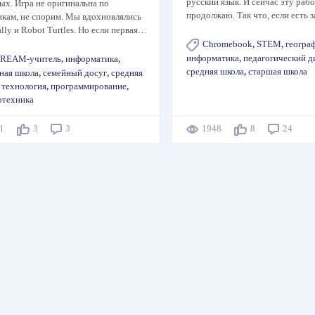
русский язык. И сейчас эту раб
ых. Игра не оригинальна по
продолжаю. Так что, если есть 
кам, не спорим. Мы вдохновлялись
lly и Robot Turtles. Но если первая…
Chromebook
,
STEM
,
геогра
информатика
,
педагогический д
REAM-учитель
,
информатика
,
средняя школа
,
старшая школа
ная школа
,
семейный досуг
,
средняя
,
технология
,
программирование
,
отехника
61
3
3
1948
8
24