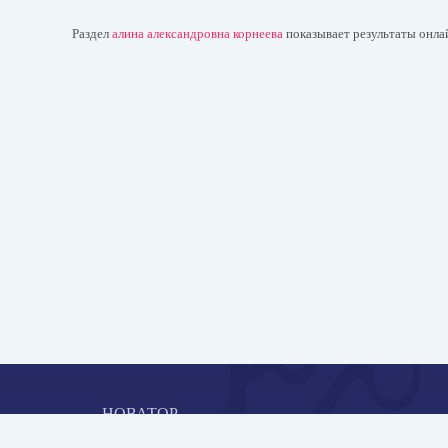
Раздел
алина александровна корнеева
показывает результаты онла
НОВАТОР
Коллективная блогоплатформа и площадка для