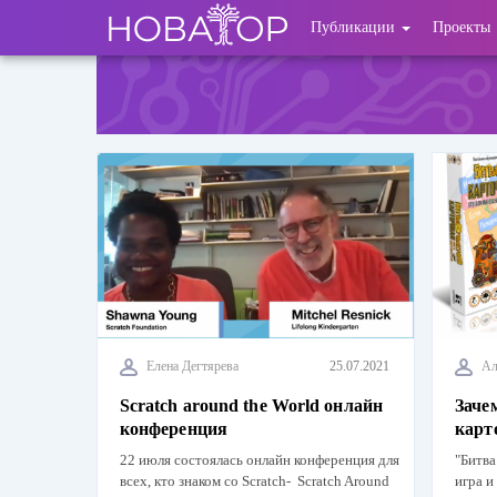
Перейти
User
Публикации
Проекты
к
основному
account
содержанию
menu
Елена Дегтярева
25.07.2021
Ал
Scratch around the World онлайн
Заче
конференция
карт
22 июля состоялась онлайн конференция для
"Битва
всех, кто знаком со Scratch- Scratch Around
игра и