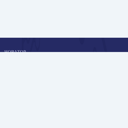
НОВАТОР
Коллективная блогоплатформа и площадка для профессионального
роста, обмена инновационными идеями и решениями, передачи
опыта и экспертной деятельности работников образования в
области современных стандартов и технологий.
Редакционная политика
Навигация
Новые пользователи
Публикации
Школа автора
Архив Галактики
Дискуссии
Участники