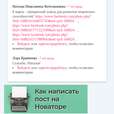
ss
Наталья Николаевна Котельникова
•
7 лет
назад
ni
8 марта - прекрасный повод для развития творческих
способностей:
https://www.facebook.com/photo.php?
ki
fbid=1688241164655743&set=pcb.168824…
,
https://www.facebook.com/photo.php?
fbid=1688241771322349&set=pcb.168824…
,
https://www.facebook.com/photo.php?
fbid=1688241517989041&set=pcb.168824…
Войдите
или
зарегистрируйтесь
, чтобы оставлять
комментарии
Лора Кравченко
•
7 лет
назад
Спасибо, Наталья!
Войдите
или
зарегистрируйтесь
, чтобы оставлять
комментарии