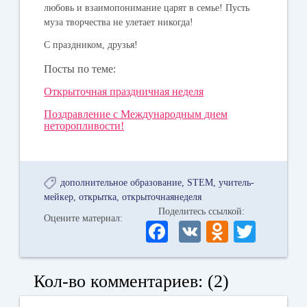
любовь и взаимопонимание царят в семье! Пусть
муза творчества не улетает никогда!
С праздником, друзья!
Посты по теме:
Открыточная праздничная неделя
Поздравление с Международным днем
неторопливости!
дополнительное образование
STEM
учитель-
мейкер
открытка
открыточнаянеделя
Поделитесь ссылкой:
Оцените материал:
Fa
V
O
T
ce
K
dn
wi
bo
ok
tte
Кол-во комментариев: (2)
ok
la
r