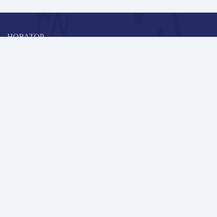
НОВАТОР
Коллективная блогоплатформа и площадка для профессионального
роста, обмена инновационными идеями и решениями, передачи
опыта и экспертной деятельности работников образования в
области современных стандартов и технологий.
Редакционная политика
Навигация
Новые пользователи
Публикации
Школа автора
Архив Галактики
Дискуссии
Участники
Партнерам
Контакты