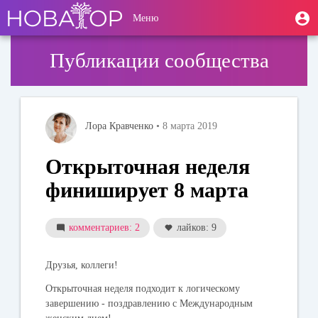
Перейти
User
М
Меню
к
Toggle
п
account
основному
navigation
содержанию
menu
Публикации сообщества
Лора Кравченко
• 8 марта 2019
Открыточная неделя
финиширует 8 марта
комментариев: 2
лайков: 9
Друзья, коллеги!
Открыточная неделя подходит к логическому
завершению - поздравлению с Международным