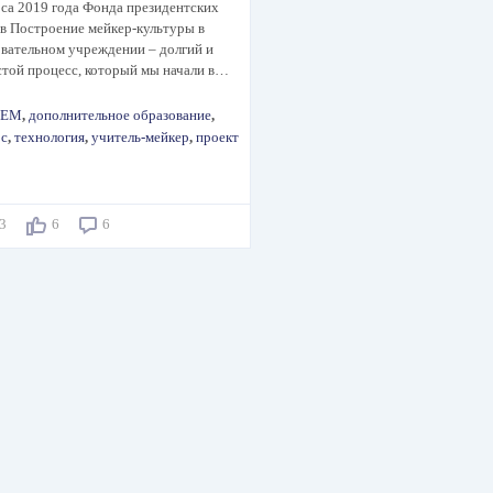
са 2019 года Фонда президентских
в Построение мейкер-культуры в
вательном учреждении – долгий и
стой процесс, который мы начали в…
TEM
,
дополнительное образование
,
рс
,
технология
,
учитель-мейкер
,
проект
13
6
6