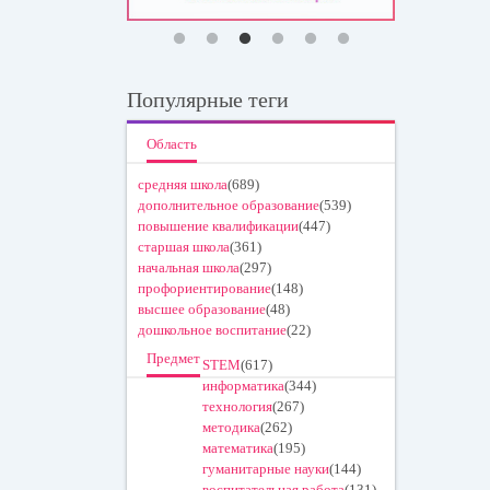
Популярные теги
Область
средняя школа
(689)
дополнительное образование
(539)
повышение квалификации
(447)
старшая школа
(361)
начальная школа
(297)
профориентирование
(148)
высшее образование
(48)
дошкольное воспитание
(22)
Предмет
STEM
(617)
информатика
(344)
технология
(267)
методика
(262)
математика
(195)
гуманитарные науки
(144)
воспитательная работа
(131)