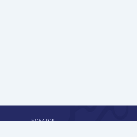
НОВАТОР
Коллективная блогоплатформа и площадка для
профессионального роста, обмена инновационными идеями 