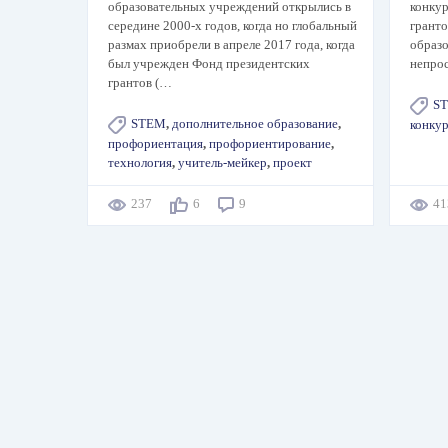
образовательных учреждений открылись в
конкур
середине 2000-х годов, когда но глобальный
гранто
размах приобрели в апреле 2017 года, когда
образо
был учрежден Фонд президентских
непро
грантов (…
S
STEM
,
дополнительное образование
,
конку
профориентация
,
профориентирование
,
технология
,
учитель-мейкер
,
проект
237
6
9
4