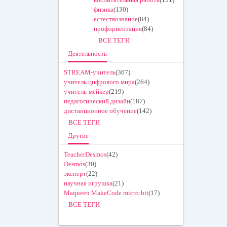
физика
(130)
естествознание
(84)
профориентация
(84)
ВСЕ ТЕГИ
Деятельность
STREAM-учитель
(367)
учитель цифрового мира
(264)
учитель-мейкер
(219)
педагогический дизайн
(187)
дистанционное обучение
(142)
ВСЕ ТЕГИ
Другие
TeacherDesmos
(42)
Desmos
(30)
эксперт
(22)
научная игрушка
(21)
Maqueen MakeCode micro:bit
(17)
ВСЕ ТЕГИ