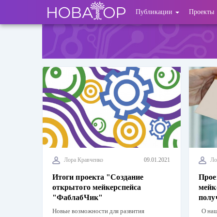
Перейти
User
Публикации
Проекты
к
основному
account
содержанию
menu
Лора Кравченко
09.01.2021
Ло
Итоги проекта "Создание
Прое
открытого мейкерспейса
мейк
"ФаблабЧик"
полу
Новые возможности для развития
О наше