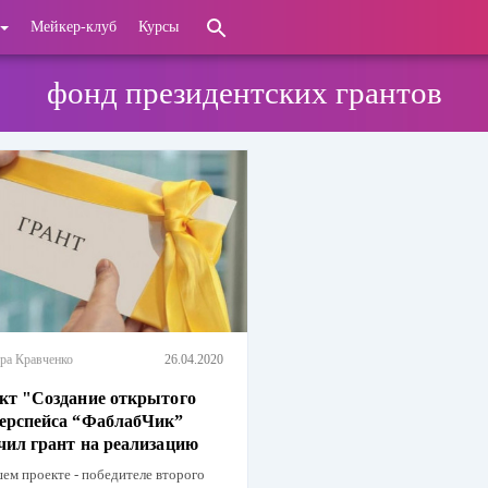
Мейкер-клуб
Курсы
фонд президентских грантов
ра Кравченко
26.04.2020
кт "Создание открытого
ерспейса “ФаблабЧик”
чил грант на реализацию
м проекте - победителе второго