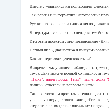
Вместе с учащимися мы исследовали феномен п
Технология и информатика: изготовление праз
Русский язык - правила написания поздравлен
Литература – составление сценария семейного
Итоговым проектом стало празднование «Дня п
Первый шаг «Диагностика и консультировани
Как заинтересовать учеников темой?
В апреле и мае учащиеся наблюдали за тремя п
Труда, День международной солидарности труд
"Пасха"
,
падлет-доска "1 мая"
,
падлет-доска "
знаний», отвечали на вопросы анкеты.
Так как итоговым проектом я решила сделать 
учениками игру ролевого взаимодействия под
стереотипов о возрасте, социальном статусе, 