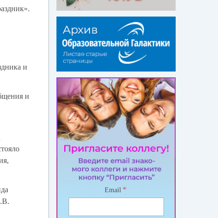
раздник».
здника и
бщения и
а
стояло
ия,
нда
*
Email
.В.