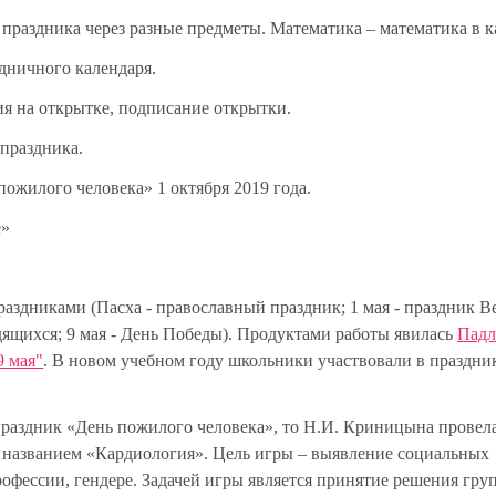
раздника через разные предметы. Математика – математика в к
дничного календаря.
ия на открытке, подписание открытки.
 праздника.
ожилого человека» 1 октября 2019 года.
е»
раздниками (Пасха - православный праздник; 1 мая - праздник В
ящихся; 9 мая - День Победы). Продуктами работы явилась
Падл
9 мая"
.
В новом учебном году школьники участвовали в праздни
праздник «День пожилого человека», то Н.И. Криницына провела
 названием «Кардиология». Цель игры – выявление социальных
профессии, гендере. Задачей игры является принятие решения гру