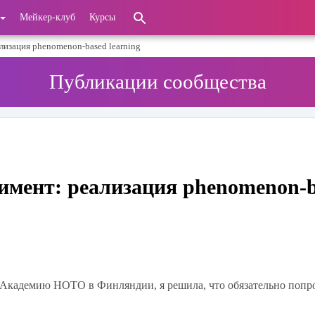
Мейкер-клуб
Курсы
изация phenomenon-based learning
Публикации сообщества
мент: реализация phenomenon-
 Академию НОТО в Финляндии, я решила, что обязательно попр