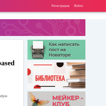
Регистрация
Войти
based
обую