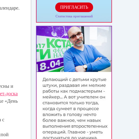
ПРИГЛАСИТЬ
алендаре.
Статистика приглашений
есны и
ет-доска
ке «День
 с
ппой