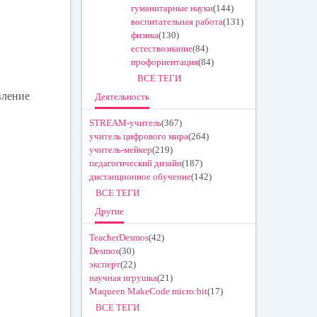
гуманитарные науки
(144)
воспитательная работа
(131)
физика
(130)
естествознание
(84)
профориентация
(84)
ВСЕ ТЕГИ
вление
Деятельность
STREAM-учитель
(367)
учитель цифрового мира
(264)
учитель-мейкер
(219)
педагогический дизайн
(187)
дистанционное обучение
(142)
ВСЕ ТЕГИ
Другие
TeacherDesmos
(42)
Desmos
(30)
эксперт
(22)
научная игрушка
(21)
Maqueen MakeCode micro:bit
(17)
ВСЕ ТЕГИ