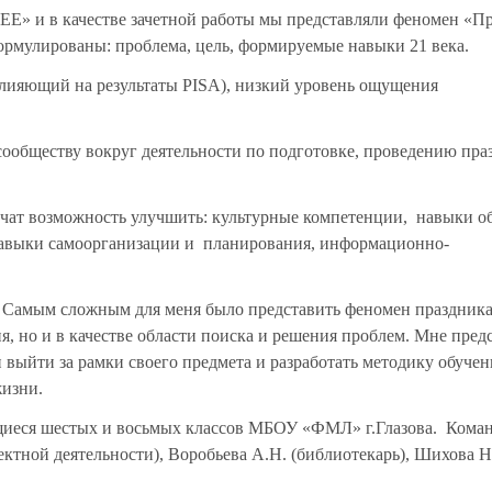
EE
» и в качестве зачетной работы мы представляли феномен «П
ормулированы: проблема, цель, формируемые навыки 21 века.
влияющий на результаты PISA), низкий уровень ощущения
ообществу вокруг деятельности по подготовке, проведению пра
чат возможность улучшить: культурные компетенции, навыки о
навыки самоорганизации и планирования, информационно-
. Самым сложным для меня было представить феномен праздник
ия, но и в качестве области поиска и решения проблем. Мне пред
выйти за рамки своего предмета и разработать методику обучен
жизни.
щиеся шестых и восьмых классов
МБОУ «ФМЛ» г.Глазова. Кома
ктной деятельности), Воробьева А.Н. (библиотекарь), Шихова Н