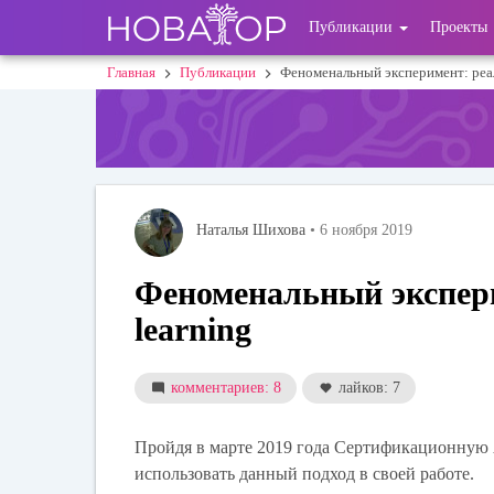
Перейти
User
Публикации
Проекты
к
основному
account
Главная
Публикации
Феноменальный эксперимент: реал
Строка
содержанию
menu
навигации
Наталья Шихова
• 6 ноября 2019
Феноменальный экспери
learning
комментариев: 8
лайков: 7
Пройдя в марте 2019 года Сертификационную
использовать данный подход в своей работе.