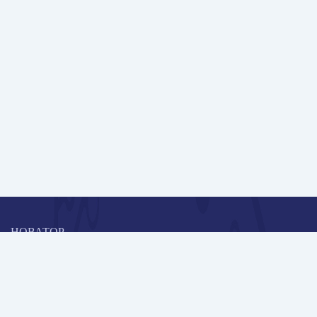
НОВАТОР
Коллективная блогоплатформа и площадка для профессионального
роста, обмена инновационными идеями и решениями, передачи
опыта и экспертной деятельности работников образования в
области современных стандартов и технологий.
Редакционная политика