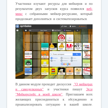
Участники изучают ресурсы для мейкеров и по
результатом двух запусков курса появился
веб-
микс
с собранными мейкер-ресурсами, который
продолжает дополняться и систематизироваться.
В данном модуле проходит дискуссия
"О мейкерах
и самоделкиных"
и участники пишут
Эссе
"Мейкерспейс в моей школе"
. Приглашаем всех
желающих присоединиться к обсуждению и
проанализировать ситуацию в вашей школе.