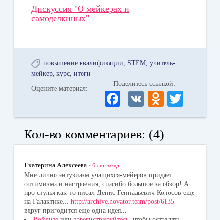
Дискуссия "О мейкерах и
самоделкиных"
повышение квалификации
STEM
учитель-
мейкер
курс
итоги
Поделитесь ссылкой:
Оцените материал:
Fa
V
O
T
ce
K
dn
wi
bo
ok
tte
Кол-во комментариев: (4)
ok
la
r
ss
Екатерина Алексеева
•
6 лет
назад
ni
Мне лично энтузиазм учащихся-мейеров придает
оптимизма и настроения, спасибо большое за обзор! А
ki
про стулья как-то писал Денис Геннадьевич Копосов еще
на Галактике...
http://archive.novator.team/post/6135
-
вдруг пригодится еще одна идея...
Войдите
или
зарегистрируйтесь
, чтобы оставлять