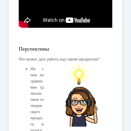
Перспективы
Что может дать работа над таким продуктом?
Ни с
чем не
сравни
мое уд
овольс
твия от
творче
ского
процес
са и
радост