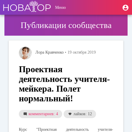
Перейти
User
М
Меню
к
Toggle
п
account
основному
navigation
содержанию
menu
Публикации сообщества
Лора Кравченко
• 19 октября 2019
Проектная
деятельность учителя-
мейкера. Полет
нормальный!
комментариев: 4
лайков: 12
Курс
“Проектная деятельность учителя-