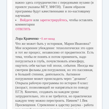
важно здесь сотрудничество с передовыми вузами (в
проекте указаны МГУ, МФТИ). Таким образом
программы будут качественными и по-настоящему
научными.
Войдите
или
зарегистрируйтесь
, чтобы оставлять
комментарии
ОТВЕТИТЬ
Лора Кравченко
•
6 лет
назад
Что же может быть у историков, Мария Ивановна?
Мое искреннее убеждение: технологически это один
и тот же процесс, независимо от предметности. Есть
тема, чтобы ее понять и потом применить, надо
погрузиться в глубь, почувствовать атмосферу,
ощутить себя частью той эпохи, события. Иногда мы
смотрим фильмы для погружения, но это пассивная,
в большей степени, деятельность. Активное
погружение может происходить через "делание".
Открыла рабочую программы по истории 8 класс
(возраст, позволяющий не напрягаться по поводу
ЕГЭ). Конечно, создавать на каждом уроке
затруднительно, это и не требуется, но практически
каждую тему можно перестроить. Начнем? 1.Век
Просвещения. Стремление к царству разума - работа