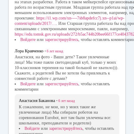
на этапах разработки. Работа в таком мейкерспейсе организовыв
работа по возрастным группам. Младшая группа работала над пр
меньшим использованием электронных элементов, например, на
проектами:
https://i1.wp.com/xn----7sb8apdefcc7j.xn--p1ai/wp-
content/uploads/2017/…
. Или Старшая группа работала бы над пр
связанными с электронными микросхемами, паяли, например,
https://edu.tomsk.gov.ru/uploads/272/b5ac744b20bee66f177ce40437
Войдите
или
зарегистрируйтесь
, чтобы оставлять комментари
Лора Кравченко
•
6 лет
назад
Анастасия, на фото - Ваши дети? Такие увлеченные
лица! Мы тоже паяли светодиодный куб, только у моих
10-классников терпения на такой большой не хватило))).
Скажите, а родителей Вы не хотели бы привлекать к
совместной работе с детьми?
Войдите
или
зарегистрируйтесь
, чтобы оставлять
комментарии
Анастасия Баканова
•
6 лет
назад
К сожалению, не мои, но у моих такие же
увлеченные лица) Мы собирали роботов на
соревнования Eurobot, вот там были увлечены все:
школьники, преподаватели и родители)
Войдите
или
зарегистрируйтесь
, чтобы оставлять
комментарии