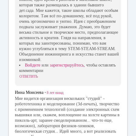
которая также размещалась в здании бывшего
дет.сада. Мне кажется, такие школы обладают особым
колоритом. Там всё по-домашнему, всё под рукой,
очень эргономично и уютно. Идея с преображением
подвала заслуживает уважения. Думаю, это будет
весьма стильное и творческое место, предполагающее
активность и креатив. Глядя на направления, в
которых вы заинтересованы, понимаю, что вам
нужно углубляться в тему STEM-STEAM-STREAM.
Объединение инжиниринга и искусства станет вашей
изюминкой.
Войдите
или
зарегистрируйтесь
, чтобы оставлять
комментарии
ОТВЕТИТЬ
Инна Моисеева
•
6 лет
назад
Мне видится организация нескольких "студий" -
робототехника и моделирование (3d-печать), творчество
с применением технологий (создание электронных схем
вышивки или, скажем, воплощение на холсте картины в
пиксель-арт, заранее смоделированном... что-то еще,
возможно), лаборатория физиков-химиков,
биологическая студия... Идей много, а вот реализовать