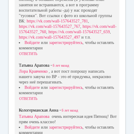
занятия не встраиваются, а вот в программу
воспитательной работы -да) у нас проходят
"тусовки". Вот ссылки с фото из школьной группы
ВК:
https://vk.com/wall-157643527_781
,
https://vk.com/wall-157643527_767
,
https://vk.com/wall-
157643527_760
,
https://vk.com/wall-157643527_659
,
https://vk.com/wall-157643527_497
и т.п.
Войдите
или
зарегистрируйтесь
, чтобы оставлять
комментарии
ОТВЕТИТЬ
Татьяна Арапова
•
6 лет
назад
Лора Кравченко
, а вот пост попрошу написать
нашего завуча по ВР - это её придумка, некрасиво
через неё перешагивать.
Войдите
или
зарегистрируйтесь
, чтобы оставлять
комментарии
ОТВЕТИТЬ
Кологерманская Анна
•
6 лет
назад
Татьяна Арапова
очень интересная идея Пятниц! Вот
прям очень классно!
Войдите
или
зарегистрируйтесь
, чтобы оставлять
комментарии