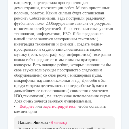
например, в центре зала пространство для
демонстрации, презентации работ. Много пристенных
полочек, розеток. Каким силами будет организован
ремонт? Собственными, ведь построили раздевалку,
футбольное поле. 2.Оборудование зависит от ресурсов,
от возможностей учителей. У нас есть классные учителя
технологии, информатики, ИЗО. Я бы предложила
нашей школе заняться электронным текстилем (
интеграция технологии и физики), создать медиа-
пространство и студию записи-записывать видео,
музыку ( есть хореограф, хор, информатика)- все равно
школа себя продвигает и мы снимаем праздники,
конкурсы. Есть поющие ребята, которые наполнили бы
свое звукоизолирующее пространство следующим
оборудованием( со слов ребят): микшерный пульт,
микрофоны, наушники,колонки и т.д. Для себя я бы
предусмотрела деятельность по переработке бумаги и
дальнейшем ее использовании( совместно с учителем
ИЗО,технологии), т.е. вторичное использование сырья.
Хотя очень хочется заняться мультфильмами.
Войдите
или
зарегистрируйтесь
, чтобы оставлять
комментарии
Наталия Яникова
•
6 лет
назад
Жанна, одно время я работала в маленькой школе,