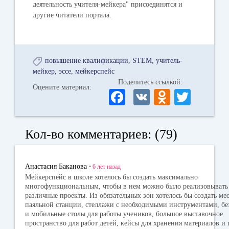
деятельность учителя-мейкера" присоединятся и
другие читатели портала.
повышение квалификации
STEM
учитель-
мейкер
эссе
мейкерспейс
Поделитесь ссылкой:
Оцените материал:
Fa
V
O
T
ce
K
dn
wi
bo
ok
tte
Кол-во комментариев: (79)
ok
la
r
ss
Анастасия Баканова
•
6 лет
назад
ni
Мейкерспейс в школе хотелось бы создать максимально
многофункциональным, чтобы в нем можно было реализовывать
ki
различные проекты. Из обязательных зон хотелось бы создать мес
паяльной станции, стеллажи с необходимыми инструментами, бе
и мобильные столы для работы учеников, большое выставочное
пространство для работ детей, кейсы для хранения материалов и