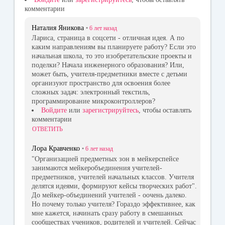
комментарии
Наталия Яникова
•
6 лет
назад
Лариса, страница в соцсети - отличная идея. А по
каким направлениям вы планируете работу? Если это
начальная школа, то это изобретательские проекты и
поделки? Начала инженерного образования? Или,
может быть, учителя-предметники вместе с детьми
организуют пространство для освоения более
сложных задач: электронный текстиль,
программирование микроконтроллеров?
Войдите
или
зарегистрируйтесь
, чтобы оставлять
комментарии
ОТВЕТИТЬ
Лора Кравченко
•
6 лет
назад
"Организацией предметных зон в мейкерспейсе
занимаются мейкеробъединения учителей-
предметников, учителей начальных классов. Учителя
делятся идеями, формируют кейсы творческих работ".
До мейкер-объединений учителей - оочень далеко.
Но почему только учителя? Гораздо эффективнее, как
мне кажется, начинать сразу работу в смешанных
сообществах учеников, родителей и учителей. Сейчас