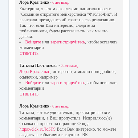
Лора Кравченко
•
6 лет
назад
Екатерина, я летом с коллегами написала проект
"Создание открытого мейкерспейса "ФаблабЧик". И
выиграли президентский грант на его реализацию.
Так что, если Вам интересно, следите за
публикациями, будем рассказывать. как мы это
делаем.
Войдите
или
зарегистрируйтесь
, чтобы оставлять
комментарии
ОТВЕТИТЬ
Татьяна Плотникова
•
6 лет
назад
Лора Кравченко
, интересно, а можно поподробнее,
ссылочки, например
Войдите
или
зарегистрируйтесь
, чтобы оставлять
комментарии
ОТВЕТИТЬ
Лора Кравченко
•
6 лет
назад
Татьяна, вот же удивительно, просматриваю все
комментарии, а Ваш пропустила. Исправляюсь)))
Ссылка на проект на странице Фонда
https://clck.ru/Jo3T9
Если Вам интересно, то можете
следить за событиями в группах: ВК