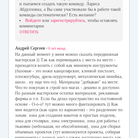
и пытаемся создать такую команду. Лариса
Абдулловна, а Вы сами участвовали бы в работе такой
команды систематически? Есть желание?
Войдите
или
зарегистрируйтесь
, чтобы оставлять
комментарии
ОТВЕТИТЬ
Андрей Сергеев
•
6 лет
назад
На данный момент у меня можно сказать передвижная
мастерская )) Так как перемещаюсь с места на место -
приходится возить с собой как минимум инструменты
(базовые - это ножи канцелярские, клеевой пистолет,
плоскогубцы, дрель-шуруповерт, металлическая линейка,
шило.. ну еще что-то). Материалы "добываю" на месте.
Что-то покупаю в строй-хоз-магах - дешево и доступно.
По разным мастерским остатки материалов, рекламные
фирмы и т.п. Если бы делал пространство на постоянной
основе - О-о-о! тут можно много фантазировать )) Как
мне видится (как один из вариантов) - это разделение по
зонам: зона для создания макетов и простых поделок,
зона для столярки, зона электроники, зона для работы с
тканями (небольшая, но обособленная), зона для сборки
объемных проектов (тут компонуются проекты, собирая
компоненты с разных зон) а также достаточно места для