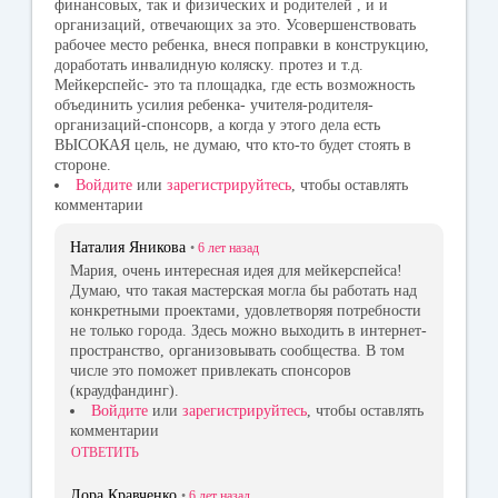
финансовых, так и физических и родителей , и и
организаций, отвечающих за это. Усовершенствовать
рабочее место ребенка, внеся поправки в конструкцию,
доработать инвалидную коляску. протез и т.д.
Мейкерспейс- это та площадка, где есть возможность
объединить усилия ребенка- учителя-родителя-
организаций-спонсорв, а когда у этого дела есть
ВЫСОКАЯ цель, не думаю, что кто-то будет стоять в
стороне.
Войдите
или
зарегистрируйтесь
, чтобы оставлять
комментарии
Наталия Яникова
•
6 лет
назад
Мария, очень интересная идея для мейкерспейса!
Думаю, что такая мастерская могла бы работать над
конкретными проектами, удовлетворяя потребности
не только города. Здесь можно выходить в интернет-
пространство, организовывать сообщества. В том
числе это поможет привлекать спонсоров
(краудфандинг).
Войдите
или
зарегистрируйтесь
, чтобы оставлять
комментарии
ОТВЕТИТЬ
Лора Кравченко
•
6 лет
назад