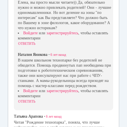
Елена, вы просто мысли читаете)) Да, обязательно
нужно и можно привлекать родителей! Они - лучшие
единомышленники. Но вот деление на зоны "по
интересам" как Вы представляете? Что должно быть
по Вашему в зоне филологов, какое оборудование? А
что нужно историкам?
Войдите
или
зарегистрируйтесь
, чтобы оставлять
комментарии
ОТВЕТИТЬ
Наталия Яникова
•
6 лет
назад
В нашем школьном технопарке без родителей не
обходится. Помощь продвинутых пап необходима при
подготовке к робототехническим соревнованиям,
также они консультируют нас при работе с ЧПУ-
станками. А мамы-рукодельницы всегда приходят на
помощь с мастер-классами перед рождеством.
Войдите
или
зарегистрируйтесь
, чтобы оставлять
комментарии
ОТВЕТИТЬ
Татьяна Арапова
•
6 лет
назад
Читая "Рождение технопарка", поняла, что лучше