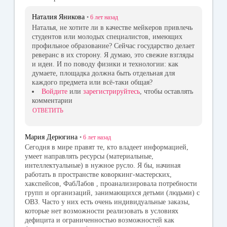
Наталия Яникова
•
6 лет
назад
Наталья, не хотите ли в качестве мейкеров привлечь
студентов или молодых специалистов, имеющих
профильное образование? Сейчас государство делает
реверанс в их сторону. Я думаю, это свежие взгляды
и идеи. И по поводу физики и технологии: как
думаете, площадка должна быть отдельная для
каждого предмета или всё-таки общая?
Войдите
или
зарегистрируйтесь
, чтобы оставлять
комментарии
ОТВЕТИТЬ
Мария Дерюгина
•
6 лет
назад
Сегодня в мире правят те, кто владеет информацией,
умеет направлять ресурсы (материальные,
интеллектуальные) в нужное русло. Я бы, начиная
работать в пространстве коворкинг-мастерских,
хакспейсов, ФабЛабов , проанализировала потребности
групп и организаций, занимающихся детьми (людьми) с
ОВЗ. Часто у них есть очень индивидуальные заказы,
которые нет возможности реализовать в условиях
дефицита и ограниченностью возможностей как