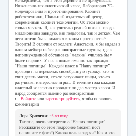
мейкерспейса, чем в этой деревне и не придумаешь:
Инженерно-технологический класс, Лаборатория 3D-
моделирования и прототипирования, Кабинет
робототехники, Школьный издательский центр,
современный кабинет технологии. Об этом можно
только мечтать. Я, как учитель средней школы города-
миллионника завидую, как педагогам, так и деткам. Чем
дети хотели бы заниматься в таком пространстве?
Творить! В отличии от коллеги Анастасии, я бы видела в
нашем мейкерспейсе разновозрастные группы, где в
непринужденной обстановке "мелкие" учились бы у
более старших. У нас в школе именно так проходят
"Наши пятницы". Каждый класс в "Нашу пятницу"
проводит на переменах своеобразную тусовку: кто-то
учит делать маски, кто-то разучивает танцы, кто-то
разучивает интересные игры... В течение года каждый
классный коллектив проводит по два мастер-класса. И
народ собирается именно разновозрастный.
Войдите
или
зарегистрируйтесь
, чтобы оставлять
комментарии
Лора Кравченко
•
6 лет
назад
Татьяна, очень интересно о "Наших пятницах".
Расскажите об этом подробнее (может, пост
напишите с фото?) Какова цель и задачи? Как и кто