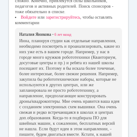
сложно. Конечно, привлекутся силы школьников,
педагогов и активных родителей. Поиск спонсоров -
тоже обязательно в списке.
Войдите
или
зарегистрируйтесь
, чтобы оставлять
комментарии
Наталия Яникова
•
6 лет
назад
Инна, планируя студии как отдельные направления,
необходимо посмотреть и проанализировать, какие из
них уже есть в вашем городе. Например, у нас в
городе много кружков робототехники (Кванториум,
досуговые центры и пр.) и ребята из нашей школы
посещают их. Поэтому я бы искала более точечные,
более интересные, более свежие решения. Например,
закупила бы робототехнические наборы, которые не
используются в других центрах, или же
запланировала не просто робототехнику, а
направление, предполагающее конструировать
дроны/квадрокоптеры. Мне очень нравится ваша идея
с созданием электронных схем вышивки. Она очень
свежая и редко встречающаяся в школах и центрах
доп.образования. Когда-то я подбирала ПО для
швейных машин, к сожалению, бесплатных версий
не нашла. Если будут идеи в этом направлении, -
пишите, будем двигаться вместе. Кстати, к нашей