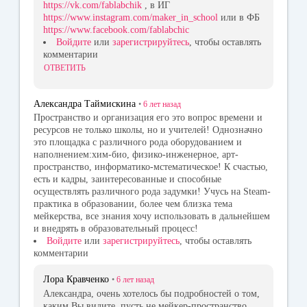
https://vk.com/fablabchik
, в ИГ
https://www.instagram.com/maker_in_school
или в ФБ
https://www.facebook.com/fablabchic
Войдите
или
зарегистрируйтесь
, чтобы оставлять
комментарии
ОТВЕТИТЬ
Александра Таймискина
•
6 лет
назад
Пространство и организация его это вопрос времени и
ресурсов не только школы, но и учителей! Однозначно
это площадка с различного рода оборудованием и
наполнением:хим-био, физико-инженерное, арт-
пространство, информатико-мстематическое! К счастью,
есть и кадры, заинтересованные и способные
осуществлять различного рода задумки! Учусь на Steam-
практика в образовании, более чем близка тема
мейкерства, все знания хочу использовать в дальнейшем
и внедрять в образовательный процесс!
Войдите
или
зарегистрируйтесь
, чтобы оставлять
комментарии
Лора Кравченко
•
6 лет
назад
Александра, очень хотелось бы подробностей о том,
каким Вы видите, пусть не мейкер-пространство,