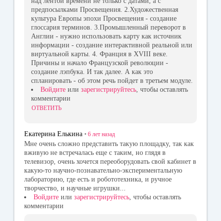
над лентой времени не только с датами, а с
предпосылками Просвещения. 2.Художественная
культура Европы эпохи Просвещения - создание
глоссария терминов. 3.Промышленный переворот в
Англии - нужно использовать карту как источник
информации - создание интерактивной реальной или
виртуальной карты. 4. Франция в XVIII веке.
Причины и начало Французской революции -
создание лэпбука. И так далее. А как это
спланировать - об этом речь пойдет в третьем модуле.
Войдите
или
зарегистрируйтесь
, чтобы оставлять
комментарии
ОТВЕТИТЬ
Екатерина Елькина
•
6 лет
назад
Мне очень сложно представить такую площадку, так как
вживую не встречалась еще с таким, но глядя в
телевизор, очень хочется переоборудовать свой кабинет в
какую-то научно-познавательно-экспериментальную
лабораторию, где есть и робототехника, и ручное
творчество, и научные игрушки...
Войдите
или
зарегистрируйтесь
, чтобы оставлять
комментарии