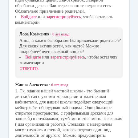
идеи бумажных цепей, лэд-открыток, лазерной
обработки дерева. Заинтересованные педагоги есть.
Обязательно привлечение родителей.
Войдите
или
зарегистрируйтесь
, чтобы оставлять
комментарии
Лора Кравченко
•
6 лет
назад
Анна, а каким бы образом Вы привлекали родителей?
Для каких активностей, как часто? Можно
подробнее? очень важный вопрос!
Войдите
или
зарегистрируйтесь
, чтобы оставлять
комментарии
ОТВЕТИТЬ
Жанна Алексеева
•
6 лет
назад
1. Тк. здание нашей частной школы - это бывший
детский сад с узкими коридорами и маленькими
кабинетами, для нашей школы подойдет следующий
мейкеркейс: оборудованный подвал. Одно большое
открытое пространство, с грифельными досками для
записей;со стеллажами, тумбами и столами на колесиках
( для организации работы). Стеллажи с материалом
могут служить и стеной, которая отделит один вид
деятельности от другого. Можно предусмотреть,