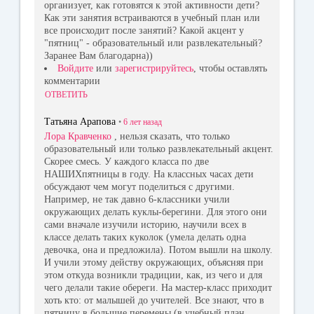
организует, как готовятся к этой активности дети?
Как эти занятия встраиваются в учебный план или
все происходит после занятий? Какой акцент у
"пятниц" - образовательный или развлекательный?
Заранее Вам благодарна))
Войдите
или
зарегистрируйтесь
, чтобы оставлять
комментарии
ОТВЕТИТЬ
Татьяна Арапова
•
6 лет
назад
Лора Кравченко
, нельзя сказать, что только
образовательный или только развлекательный акцент.
Скорее смесь. У каждого класса по две
НАШИХпятницы в году. На классных часах дети
обсуждают чем могут поделиться с другими.
Например, не так давно 6-классники учили
окружающих делать куклы-берегини. Для этого они
сами вначале изучили историю, научили всех в
классе делать таких куколок (умела делать одна
девочка, она и предложила). Потом вышли на школу.
И учили этому действу окружающих, объясняя при
этом откуда возникли традиции, как, из чего и для
чего делали такие обереги. На мастер-класс приходит
хоть кто: от малышей до учителей. Все знают, что в
пятницу в большие перемены (в учебный план