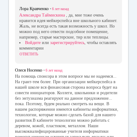
Лора Кравченко
•
6 лет
назад
Александра Таймискина
, да, мне тоже очень
нравится идея мейкерспейса вне школьного кабинет.
Жаль, не всегда есть такая возможность у школ. Но
можно под него отвести подсобное помещение,
например, старые мастерские, тир или теплицы.
Войдите
или
зарегистрируйтесь
, чтобы оставлять
комментарии
ОТВЕТИТЬ
Олеся Носенко
•
6 лет
назад
На помощь спонсора в этом вопросе мы не надеемся...
На грант-тем более. При организации мейкерспейса в
нашей школе вся финансовая сторона вопроса будет на
совести инициаторов. Коллеги, школьники и родители
без энтузиазма реагируют на данное предложение...
пока. Поэтому, будем реально смотреть на вещи. В
нашем распоряжении имеются кабинеты информатики,
технологии, которые можно сделать базой для нашего
развития.В кабинете технологии можно работать с
деревом, кожей, пластиком, металлом. Наши
высококвалифицированные учителя информатики
помогут ученикам научиться записывать музыку или