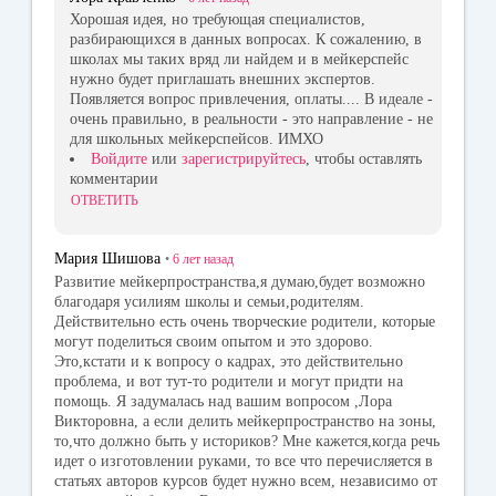
Хорошая идея, но требующая специалистов,
разбирающихся в данных вопросах. К сожалению, в
школах мы таких вряд ли найдем и в мейкерспейс
нужно будет приглашать внешних экспертов.
Появляется вопрос привлечения, оплаты.... В идеале -
очень правильно, в реальности - это направление - не
для школьных мейкерспейсов. ИМХО
Войдите
или
зарегистрируйтесь
, чтобы оставлять
комментарии
ОТВЕТИТЬ
Мария Шишова
•
6 лет
назад
Развитие мейкерпространства,я думаю,будет возможно
благодаря усилиям школы и семьи,родителям.
Действительно есть очень творческие родители, которые
могут поделиться своим опытом и это здорово.
Это,кстати и к вопросу о кадрах, это действительно
проблема, и вот тут-то родители и могут придти на
помощь. Я задумалась над вашим вопросом ,Лора
Викторовна, а если делить мейкерпространство на зоны,
то,что должно быть у историков? Мне кажется,когда речь
идет о изготовлении руками, то все что перечисляется в
статьях авторов курсов будет нужно всем, независимо от