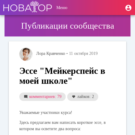
Перейти
User
М
Меню
к
Toggle
п
account
основному
navigation
содержанию
menu
Публикации сообщества
Лора Кравченко
• 11 октября 2019
Эссе "Мейкерспейс в
моей школе"
комментариев: 79
лайков: 2
Уважаемые участники курса!
Здесь предлагаем вам написать короткое эссе, в
котором вы осветите два вопроса: