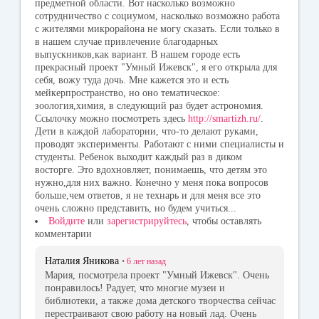
предметной области. Вот насколько возможно
сотрудничество с социумом, насколько возможно работа
с жителями микрорайона не могу сказать. Если только в
в нашем случае привлечение благодарных
выпускников,как вариант. В нашем городе есть
прекрасный проект "Умный Ижевск", я его открыла для
себя, вожу туда дочь. Мне кажется это и есть
мейкерпространство, но оно тематическое:
зоология,химия, в следующий раз будет астрономия.
Ссылочку можно посмотреть здесь
http://smartizh.ru/
.
Дети в каждой лаборатории, что-то делают руками,
проводят эксперименты. Работают с ними специалисты и
студенты. Ребенок выходит каждый раз в диком
восторге. Это вдохновляет, понимаешь, что детям это
нужно,для них важно. Конечно у меня пока вопросов
больше,чем ответов, я не технарь и для меня все это
очень сложно представить, но будем учиться...
Войдите
или
зарегистрируйтесь
, чтобы оставлять
комментарии
Наталия Яникова
•
6 лет
назад
Мария, посмотрела проект "Умный Ижевск". Очень
понравилось! Радует, что многие музеи и
библиотеки, а также дома детского творчества сейчас
перестраивают свою работу на новый лад. Очень