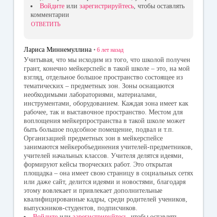
Войдите
или
зарегистрируйтесь
, чтобы оставлять
комментарии
ОТВЕТИТЬ
Лариса Миннемуллина
•
6 лет
назад
Учитывая, что мы исходим из того, что школой получен
грант, конечно мейкерспейс в такой школе – это, на мой
взгляд, отдельное большое пространство состоящее из
тематических – предметных зон. Зоны оснащаются
необходимыми лабораториями, материалами,
инструментами, оборудованием. Каждая зона имеет как
рабочее, так и выставочное пространство. Местом для
воплощения мейкерпространства в такой школе может
быть большое подсобное помещение, подвал и т.п.
Организацией предметных зон в мейкерспейсе
занимаются мейкеробъединения учителей-предметников,
учителей начальных классов. Учителя делятся идеями,
формируют кейсы творческих работ. Это открытая
площадка – она имеет свою страницу в социальных сетях
или даже сайт, делится идеями и новостями, благодаря
этому вовлекает и привлекает дополнительные
квалифицированные кадры, среди родителей учеников,
выпускников-студентов, подписчиков.
Войдите
или
зарегистрируйтесь
, чтобы оставлять