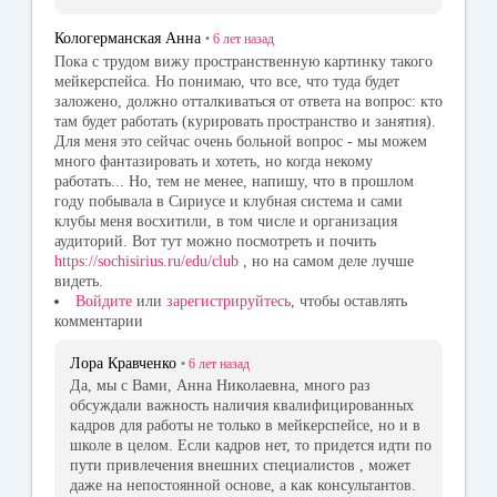
Кологерманская Анна
•
6 лет
назад
Пока с трудом вижу пространственную картинку такого
мейкерспейса. Но понимаю, что все, что туда будет
заложено, должно отталкиваться от ответа на вопрос: кто
там будет работать (курировать пространство и занятия).
Для меня это сейчас очень больной вопрос - мы можем
много фантазировать и хотеть, но когда некому
работать... Но, тем не менее, напишу, что в прошлом
году побывала в Сириусе и клубная система и сами
клубы меня восхитили, в том числе и организация
аудиторий. Вот тут можно посмотреть и почить
https://sochisirius.ru/edu/club
, но на самом деле лучше
видеть.
Войдите
или
зарегистрируйтесь
, чтобы оставлять
комментарии
Лора Кравченко
•
6 лет
назад
Да, мы с Вами, Анна Николаевна, много раз
обсуждали важность наличия квалифицированных
кадров для работы не только в мейкерспейсе, но и в
школе в целом. Если кадров нет, то придется идти по
пути привлечения внешних специалистов , может
даже на непостоянной основе, а как консультантов.