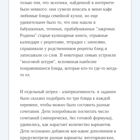
только тем, что экзотики, найденной в интернете
было немного: они сумели вписать в меню кафе
любимые блюда семейной кухни, но еще
удивительнее было то, что они нашли в
бабушкиных, тетиных, прабабушкиных "закромах
Родины" старые кулинарные книги, отрывные
календари с рецептами, тетрадки с записями,
спрашивали у родственников рецепты блюд и
записывали со слов. В некоторых семьях устроили
"мозговой штурм", вспоминая наиболее
понравившиеся блюда, которые кто-то где-то когда-
то ел.
И отдельный штрих - альтернативность: в задании
было сказано подобрать по три блюда к каждой
перемене, чтобы можно было составить разные
сочетания. Дети попробовали посчитать число
сочетаний (эмпирически, без готовой формулы),
удивились, как нарастает количество вариантов.
Дети осознанно добавили кое-какие дополнения и
предусмотрели разные варианты: вегетарианские,