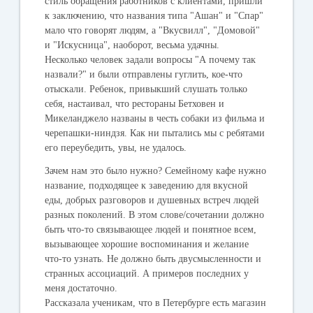
стиль обращения работников с клиентами, пришли
к заключению, что названия типа "Ашан" и "Спар"
мало что говорят людям, а "Вкусвилл", "Домовой"
и "Искусница", наоборот, весьма удачны.
Несколько человек задали вопросы "А почему так
назвали?" и были отправлены гуглить, кое-что
отыскали. Ребенок, привыкший слушать только
себя, настаивал, что рестораны Бетховен и
Микеланджело названы в честь собаки из фильма и
черепашки-ниндзя. Как ни пытались мы с ребятами
его переубедить, увы, не удалось.
Зачем нам это было нужно? Семейному кафе нужно
название, подходящее к заведению для вкусной
еды, добрых разговоров и душевных встреч людей
разных поколений. В этом слове/сочетании должно
быть что-то связывающее людей и понятное всем,
вызывающее хорошие воспоминания и желание
что-то узнать. Не должно быть двусмысленности и
странных ассоциаций. А примеров последних у
меня достаточно.
Рассказала ученикам, что в Петербурге есть магазин