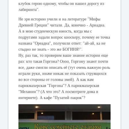
клубок герою одному, чтобы он нашел дорогу из
лабиринта".
Не зря историю учили и на литературе "Мифы
Древней Греции" читали. Да, конечно - Ариадна.
А в мою студенческую юность, когда мы с
подругами задали вопрос киоскеру, почему ее точка
названа "Ореадна", получили ответ: "ай-ай, ка не
стыдно не знать - это же БОГИНЯ!".
Ну, раз так, то проверим ваше знание истории еще
раз: кто такая Горгона? Оооо, Горгону знают почти
все, даже смогли описать её (тут очень важную роль
играли руки, иначе никак не показать струящихся
во все стороны от головы змей). А как вам
парикмахерская "Горгона"? А парикмахерская
"Меланин"? (А что это? А посмотрите дома в
интернете). А кафе "Пузатий пацюк"?