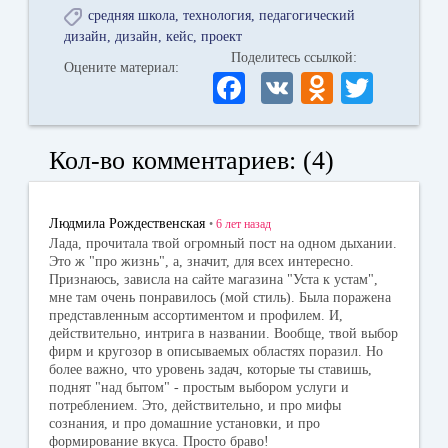
средняя школа
технология
педагогический
дизайн
дизайн
кейс
проект
Поделитесь ссылкой:
Оцените материал:
Fa
V
O
T
ce
K
dn
wi
bo
ok
tte
Кол-во комментариев: (4)
ok
la
r
ss
Людмила Рождественская
•
6 лет
назад
ni
Лада, прочитала твой огромный пост на одном дыхании.
Это ж "про жизнь", а, значит, для всех интересно.
ki
Признаюсь, зависла на сайте магазина "Уста к устам",
мне там очень понравилось (мой стиль). Была поражена
представленным ассортиментом и профилем. И,
действительно, интрига в названии. Вообще, твой выбор
фирм и кругозор в описываемых областях поразил. Но
более важно, что уровень задач, которые ты ставишь,
поднят "над бытом" - простым выбором услуги и
потреблением. Это, действительно, и про мифы
сознания, и про домашние установки, и про
формирование вкуса. Просто браво!