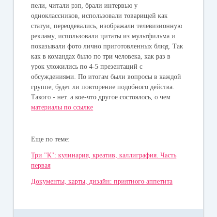
пели, читали рэп, брали интервью у
одноклассников, использовали товарищей как
статуи, переодевались, изображали телевизионную
рекламу, использовали цитаты из мультфильма и
показывали фото лично приготовленных блюд. Так
как в командах было по три человека, как раз в
урок уложились по 4-5 презентаций с
обсуждениями. По итогам были вопросы в каждой
группе, будет ли повторение подобного действа.
Такого - нет. а кое-что другое состоялось, о чем
материалы по ссылке
Еще по теме:
Три "К": кулинария, креатив, каллиграфия. Часть
первая
Документы, карты, дизайн: приятного аппетита