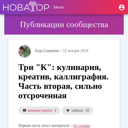
Перейти
User
М
Меню
к
Toggle
п
account
основному
navigation
содержанию
menu
Публикации сообщества
Лада Сащенко
• 10 января 2020
Три "К": кулинария,
креатив, каллиграфия.
Часть вторая, сильно
отсроченная
комментариев: 4
лайков: 10
Первая часть этого материала -
по ссылке