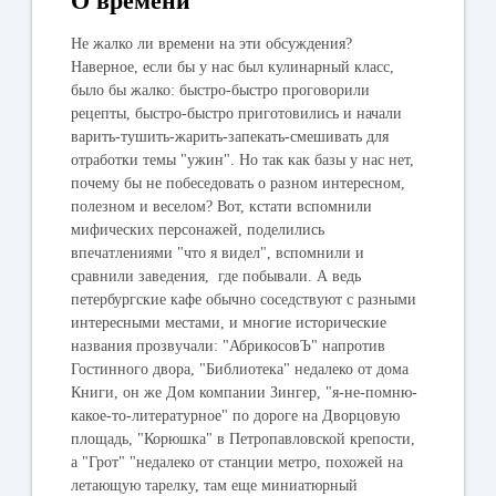
О времени
Не жалко ли времени на эти обсуждения?
Наверное, если бы у нас был кулинарный класс,
было бы жалко: быстро-быстро проговорили
рецепты, быстро-быстро приготовились и начали
варить-тушить-жарить-запекать-смешивать для
отработки темы "ужин". Но так как базы у нас нет,
почему бы не побеседовать о разном интересном,
полезном и веселом? Вот, кстати вспомнили
мифических персонажей, поделились
впечатлениями "что я видел", вспомнили и
сравнили заведения, где побывали. А ведь
петербургские кафе обычно соседствуют с разными
интересными местами, и многие исторические
названия прозвучали: "АбрикосовЪ" напротив
Гостинного двора, "Библиотека" недалеко от дома
Книги, он же Дом компании Зингер, "я-не-помню-
какое-то-литературное" по дороге на Дворцовую
площадь, "Корюшка" в Петропавловской крепости,
а "Грот" "недалеко от станции метро, похожей на
летающую тарелку, там еще миниатюрный