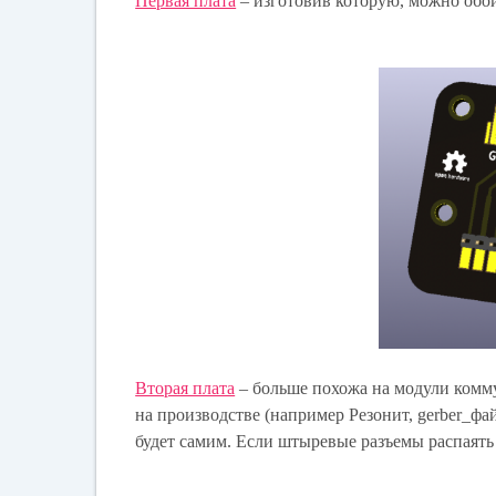
Первая плата
– изготовив которую, можно обой
Вторая плата
– больше похожа на модули комму
на производстве (например Резонит, gerber_ф
будет самим. Если штыревые разъемы распаять 