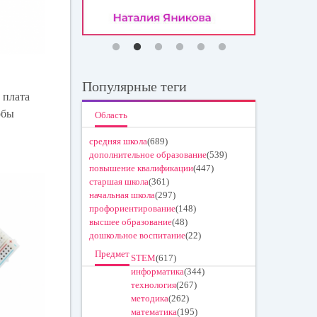
Популярные теги
 плата
обы
Область
средняя школа
(689)
дополнительное образование
(539)
повышение квалификации
(447)
старшая школа
(361)
начальная школа
(297)
профориентирование
(148)
высшее образование
(48)
дошкольное воспитание
(22)
Предмет
STEM
(617)
информатика
(344)
технология
(267)
методика
(262)
математика
(195)