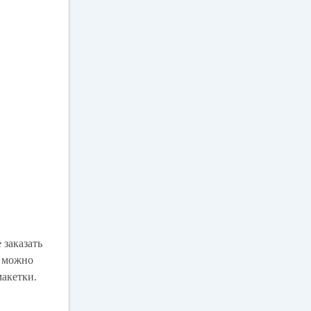
 заказать
ь можно
макетки.