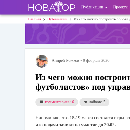
Перейти
User
Публикации
Проекты
к
основному
account
Главная
Публикации
Из чего можно построить робота 
Строка
содержанию
menu
навигации
Андрей Рожков
• 9 февраля 2020
Из чего можно построит
футболистов» под управ
комментариев: 6
лайков: 5
Напоминаю, что 18-19 марта состоятся игры р
что подача заявки на участие до 20.02.