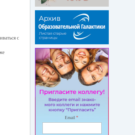
иваться с
кже
*
Email