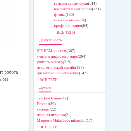
гуманитарные науки
(144)
воспитательная работа
(131)
физика
(130)
естествознание
(84)
профориентация
(84)
ВСЕ ТЕГИ
Деятельность
STREAM-учитель
(367)
учитель цифрового мира
(264)
учитель-мейкер
(219)
педагогический дизайн
(187)
ит робота
дистанционное обучение
(142)
 без
ВСЕ ТЕГИ
Другие
TeacherDesmos
(42)
Desmos
(30)
эксперт
(22)
научная игрушка
(21)
Maqueen MakeCode micro:bit
(17)
ВСЕ ТЕГИ