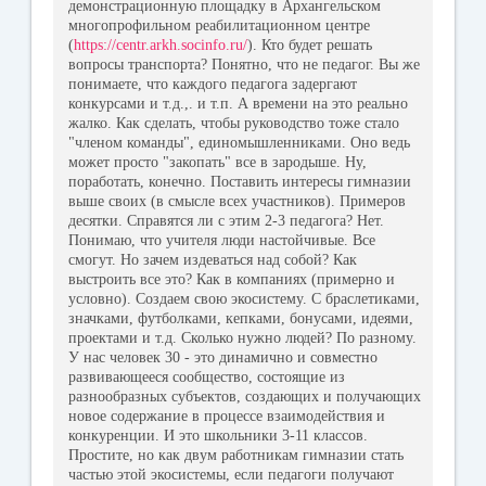
демонстрационную площадку в Архангельском
многопрофильном реабилитационном центре
(
https://centr.arkh.socinfo.ru/
). Кто будет решать
вопросы транспорта? Понятно, что не педагог. Вы же
понимаете, что каждого педагога задергают
конкурсами и т.д.,. и т.п. А времени на это реально
жалко. Как сделать, чтобы руководство тоже стало
"членом команды", единомышленниками. Оно ведь
может просто "закопать" все в зародыше. Ну,
поработать, конечно. Поставить интересы гимназии
выше своих (в смысле всех участников). Примеров
десятки. Справятся ли с этим 2-3 педагога? Нет.
Понимаю, что учителя люди настойчивые. Все
смогут. Но зачем издеваться над собой? Как
выстроить все это? Как в компаниях (примерно и
условно). Создаем свою экосистему. С браслетиками,
значками, футболками, кепками, бонусами, идеями,
проектами и т.д. Сколько нужно людей? По разному.
У нас человек 30 - это динамично и совместно
развивающееся сообщество, состоящие из
разнообразных субъектов, создающих и получающих
новое содержание в процессе взаимодействия и
конкуренции. И это школьники 3-11 классов.
Простите, но как двум работникам гимназии стать
частью этой экосистемы, если педагоги получают