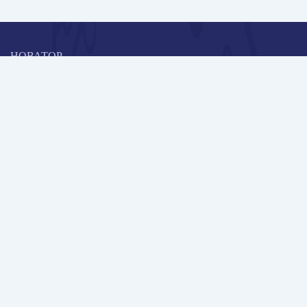
НОВАТОР
Коллективная блогоплатформа и площадка для профессионального
роста, обмена инновационными идеями и решениями, передачи
опыта и экспертной деятельности работников образования в
области современных стандартов и технологий.
Редакционная политика
Навигация
Новые пользователи
Публикации
Школа автора
Архив Галактики
Дискуссии
Участники
Партнерам
Контакты