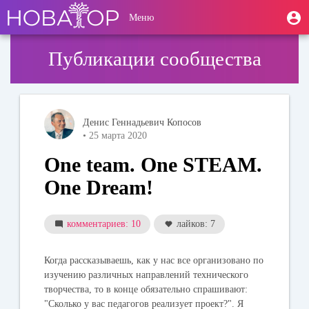
Перейти
User
М
Меню
к
Toggle
п
account
основному
navigation
содержанию
menu
Публикации сообщества
Денис Геннадьевич Копосов
• 25 марта 2020
One team. One STEAM.
One Dream!
комментариев: 10
лайков: 7
Когда рассказываешь, как у нас все организовано по
изучению различных направлений технического
творчества, то в конце обязательно спрашивают:
"Сколько у вас педагогов реализует проект?". Я