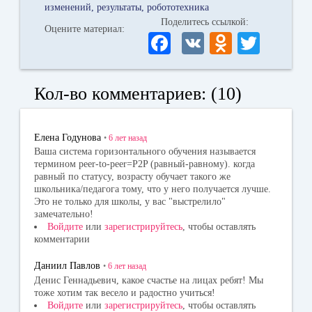
изменений
результаты
робототехника
Поделитесь ссылкой:
Оцените материал:
Fa
V
O
T
ce
K
dn
wi
bo
ok
tte
Кол-во комментариев: (10)
ok
la
r
ss
Елена Годунова
•
6 лет
назад
ni
Ваша система горизонтального обучения называется
термином peer-to-peer=P2P (равный-равному). когда
ki
равный по статусу, возрасту обучает такого же
школьника/педагога тому, что у него получается лучше.
Это не только для школы, у вас "выстрелило"
замечательно!
Войдите
или
зарегистрируйтесь
, чтобы оставлять
комментарии
Даниил Павлов
•
6 лет
назад
Денис Геннадьевич, какое счастье на лицах ребят! Мы
тоже хотим так весело и радостно учиться!
Войдите
или
зарегистрируйтесь
, чтобы оставлять