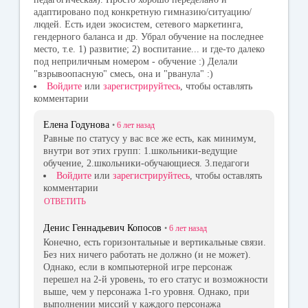
адаптировано под конкретную гимназию/ситуацию/
людей. Есть идеи экосистем, сетевого маркетинга,
гендерного баланса и др. Убрал обучение на последнее
место, т.е. 1) развитие; 2) воспитание... и где-то далеко
под неприличным номером - обучение :) Делали
"взрывоопасную" смесь, она и "рванула" :)
Войдите
или
зарегистрируйтесь
, чтобы оставлять
комментарии
Елена Годунова
•
6 лет
назад
Равные по статусу у вас все же есть, как минимум,
внутри вот этих групп: 1.школьники-ведущие
обучение, 2.школьники-обучающиеся. 3.педагоги
Войдите
или
зарегистрируйтесь
, чтобы оставлять
комментарии
ОТВЕТИТЬ
Денис Геннадьевич Копосов
•
6 лет
назад
Конечно, есть горизонтальные и вертикальные связи.
Без них ничего работать не должно (и не может).
Однако, если в компьютерной игре персонаж
перешел на 2-й уровень, то его статус и возможности
выше, чем у персонажа 1-го уровня. Однако, при
выполнении миссий у каждого персонажа