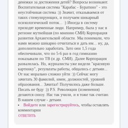
денежки за достижения детей? Вопросы возникают.
Воспитательная система "Карабас - Буратино" - это
неустойчивая система :)) Значит, отказываемся от
таких стимулирующих, и получаем шикарный
психологический поток... :) Иногда в систему
приходят временные люди. Например, была у нас в
регионе мутнейшая (по мнению СМИ) Корпорация
развития Архангельской области. Мы понимали, что
нами можно шикарно отчитаться и дать им... ну, да,
дополнительно заработать. Зато они 1,5 года
обеспечивали, что по 5-6 раз в год гимназию
показывали по ТВ (и др. СМИ). Далее Корпорация
развалилась. Но, журналисты уже видели "красивую
картинку", результаты работы, общались с детьми...
От нас морально сложно уйти :)) Сейчас могу
зачитать 30 фамилий, имен, должностей, уровней
образования... Зачитал! Получилось даже больше.
Писать не буду :)) P.S. Революции (изменения)
делаются снизу. Нас так учили, и я тоже так считаю.
В нашем случае - детьми.
Войдите
или
зарегистрируйтесь
, чтобы оставлять
комментарии
ОТВЕТИТЬ