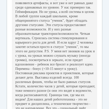
появляются артефакты, и вот уже и нет равных даже
среди одинаковых по уровню. У нас примерно так.
Геймификация. Но не урока, а всей системы в целом.
В любой группе каждый школьник, кроме
общепринятого статуса "ученик", будет обладать
другими статусами. Эти статусы предоставляют
разные возможности. И у них разные
образовательные траектории/возможности. Четкая
вертикаль. Строилась система стимулирования и
карьерного роста для детей. И если вдруг 2 человека
захотят остаться просто в статусе "ученик", то мы
этого не допустим. P.S. У меня нет звонков на урок и
с урока, на уроках можно слушать музыку (иногда
громко), посмотреться в зеркало, если придет
вдохновение - ребенок все бросит и реализует идею.
Перемена - бонус (+10-15 минут к уроку).
Постоянная реклама проектов и проектиков, которые
делают дети. Выставка изделий всегда. 100
различных фишек, чтобы не было равных статусов.
Кстати, количество часов у детей, которые преподают,
тоже немного разное (и они это видят в ведомости,
когда расписываются). Границы там, где мы их
видим! Для наших детей робототехника - это не
предмет и дисциплина, а техническое творчество -
это не направление. Все это - социальный лифт.