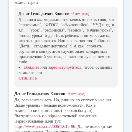
комментарии
Денис Геннадьевич Копосов
•
6 лет
назад
Для этого мы морально отказались от таких слов, как
"программа", "ФГОС", "обучающийся", "УУД и тд. и
т.п.", "урок", "рефлексия", "звонок", "начало урока",
"конец урока" и др.. Есть ребенок и он хочет жить,
играть и развиваться. Или как сказал тов. Робинсон:
"Дети... страдают детством" :) А как "спрятать"
обучение в конкретном случае, знает конкретный
практикующий учитель, и знает это лучше, чем кто-
либо...
Войдите
или
зарегистрируйтесь
, чтобы оставлять
комментарии
ОТВЕТИТЬ
Денис Геннадьевич Копосов
•
6 лет
назад
Да, горизонталь есть. Но, равных по статусу у нас нет.
Выше уровень - больше возможностей. Как в
коммерческих компаниях (включая бонусы).
Выстраивалось по образовательной логистике.
Первоначальные идеи тут:
https://www.proza.ru/2006/12/12-96
. Да, не новое (и там
педагогическая). Просто хорошо переделано и