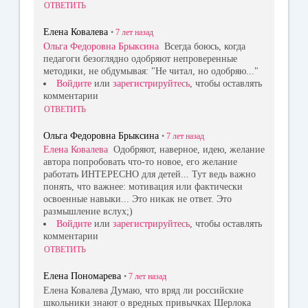
ОТВЕТИТЬ
Елена Ковалева
•
7 лет
назад
Ольга Федоровна Брыксина
Всегда боюсь, когда
педагоги безоглядно одобряют непроверенные
методики, не обдумывая: "Не читал, но одобряю..."
Войдите
или
зарегистрируйтесь
, чтобы оставлять
комментарии
ОТВЕТИТЬ
Ольга Федоровна Брыксина
•
7 лет
назад
Елена Ковалева
Одобряют, наверное, идею, желание
автора попробовать что-то новое, его желание
работать ИНТЕРЕСНО для детей... Тут ведь важно
понять, что важнее: мотивация или фактически
освоенные навыки... Это никак не ответ. Это
размышление вслух;)
Войдите
или
зарегистрируйтесь
, чтобы оставлять
комментарии
ОТВЕТИТЬ
Елена Пономарева
•
7 лет
назад
Елена Ковалева Думаю, что вряд ли российские
школьники знают о вредных привычках Шерлока