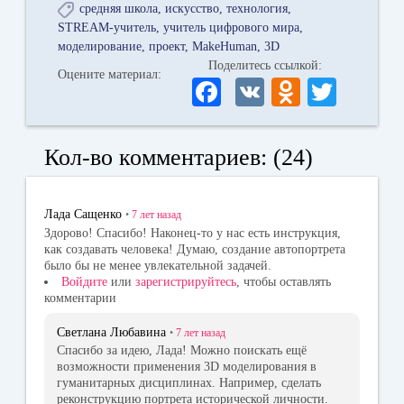
средняя школа
искусство
технология
STREAM-учитель
учитель цифрового мира
моделирование
проект
MakeHuman
3D
Поделитесь ссылкой:
Оцените материал:
Fa
V
O
T
ce
K
dn
wi
bo
ok
tte
Кол-во комментариев: (24)
ok
la
r
ss
Лада Сащенко
•
7 лет
назад
ni
Здорово! Спасибо! Наконец-то у нас есть инструкция,
как создавать человека! Думаю, создание автопортрета
ki
было бы не менее увлекательной задачей.
Войдите
или
зарегистрируйтесь
, чтобы оставлять
комментарии
Светлана Любавина
•
7 лет
назад
Спасибо за идею, Лада! Можно поискать ещё
возможности применения 3D моделирования в
гуманитарных дисциплинах. Например, сделать
реконструкцию портрета исторической личности.