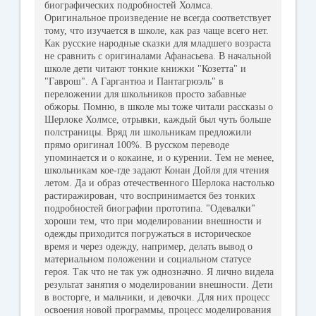
биографических подробностей Холмса.
Оригинальное произведение не всегда соответствует
тому, что изучается в школе, как раз чаще всего нет.
Как русские народные сказки для младшего возраста
не сравнить с оригиналами Афанасьева. В начальной
школе дети читают тонкие книжки "Козетта" и
"Гаврош". А Гаргантюа и Пантагрюэль" в
переложении для школьников просто забавные
обжоры. Помню, в школе мы тоже читали рассказы о
Шерлоке Холмсе, отрывки, каждый был чуть больше
полстраницы. Вряд ли школьникам предложили
прямо оригинал 100%. В русском переводе
упоминается и о кокаине, и о курении. Тем не менее,
школьникам кое-где задают Конан Дойля для чтения
летом. Да и образ отечественного Шерлока настолько
растиражирован, что воспринимается без тонких
подробностей биографии прототипа. "Одевалки"
хороши тем, что при моделировании внешности и
одежды приходится погружаться в историческое
время и через одежду, например, делать вывод о
материальном положении и социальном статусе
героя. Так что не так уж однозначно. Я лично видела
результат занятия о моделировании внешности. Дети
в восторге, и мальчики, и девочки. Для них процесс
освоения новой программы, процесс моделирования