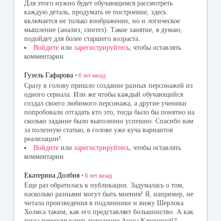
Для этого нужно будет обучающимся рассмотреть
каждую деталь, продумать ее построение, здесь
включается не только воображение, но и логическое
мышление (анализ, синтез). Такое занятие, я думаю,
подойдет для более старшего возраста.
Войдите
или
зарегистрируйтесь
, чтобы оставлять
комментарии
Гузель Гафарова
•
6 лет
назад
Сразу в голову пришло создание разных персонажей из
одного сериала. Или же чтобы каждый обучающийся
создал своего любимого персонажа, а другие ученики
попробовали отгадать кто это, тогда было бы понятно на
сколько задание было выполнено успешно. Спасибо вам
за полезную статью, в голове уже куча вариантов
реализации!
Войдите
или
зарегистрируйтесь
, чтобы оставлять
комментарии
Екатерина Долбня
•
6 лет
назад
Еще раз обратилась к публикации. Задумалась о том,
насколько разными могут быть мнения! Я, например, не
читала произведения в подлиннике и вижу Шерлока
Холмса таким, как его представляет большинство. А как
тогда переосмыслить поведение Анны Карениной?