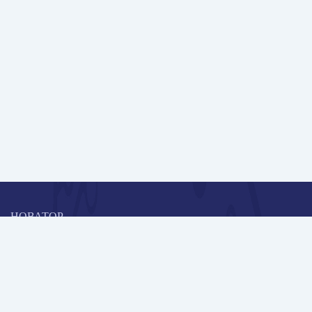
НОВАТОР
Коллективная блогоплатформа и площадка для профессионального
роста, обмена инновационными идеями и решениями, передачи
опыта и экспертной деятельности работников образования в
области современных стандартов и технологий.
Редакционная политика