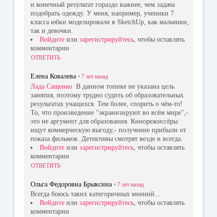
и конечный результат гораздо важнее, чем задача
подобрать одежду. У меня, например, ученики 7
класса юбки моделировали в SketchUp, как мальчики,
так и девочки.
Войдите
или
зарегистрируйтесь
, чтобы оставлять
комментарии
ОТВЕТИТЬ
Елена Ковалева
•
7 лет
назад
Лада Сащенко
В данном топике не указана цель
занятия, поэтому трудно судить об образовательных
результатах учащихся. Тем более, спорить о чём-то!
То, что произведение "экранизируют во всём мире",-
это не аргумент для образования. Кинорежиссёры
ищут коммерческую выгоду,- получение прибыли от
показа фильмов. Детективы смотрят везде и всегда.
Войдите
или
зарегистрируйтесь
, чтобы оставлять
комментарии
ОТВЕТИТЬ
Ольга Федоровна Брыксина
•
7 лет
назад
Всегда боюсь таких категоричных мнений...
Войдите
или
зарегистрируйтесь
, чтобы оставлять
комментарии