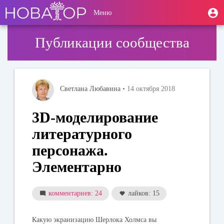
Перейти
User
М
Меню
к
Toggle
п
account
основному
navigation
содержанию
menu
Публикации сообщества
Светлана Любавина
• 14 октября 2018
3D-моделирование
литературного
персонажа.
Элементарно
комментариев: 24
лайков: 15
Какую экранизацию
Шерлока Холмса вы