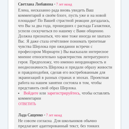
Светлана Любавина
•
7 лет
назад
Елена, несказанно рада вновь увидеть Ваш
комментарий в своём блоге, пусть уже и на новой
площадке! По Вашей страстной реакции догадалась,
что Вы за два года, прошедших с распада Галактики,
успели соскучиться по нашему с Вами общению.
Должна признаться, что мне тоже иногда не хватало
Вас. Я даже стала отчётливее понимать трепетные
чувства Шерлока при ожидании встречи с
профессором Мориарти:) Вы высказали интересное
мнение относительно характеристик литературного
героя. Предположу, что именно неординарность и
неоднозначность Шерлока и придали образу живости
и правдоподобия, сделав его востребованным для
экранизаций в разных странах и эпохах. Проектная
работа на нашем занятии состояла в том, чтобы
представить свой образ Шерлока.
Войдите
или
зарегистрируйтесь
, чтобы оставлять
комментарии
ОТВЕТИТЬ
Лада Сащенко
•
7 лет
назад
Не совсем согласна. Для школьников обычно
предлагают адаптированный текст, без тонких