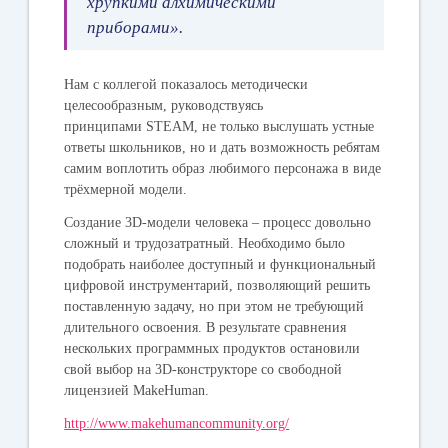
хрупкими алхимическими
приборами».
Нам с коллегой показалось методически
целесообразным, руководствуясь
принципами
STEAM
, не только выслушать устные
ответы школьников, но и дать возможность ребятам
самим воплотить образ любимого персонажа в виде
трёхмерной модели.
Создание 3
D
-модели человека – процесс довольно
сложный и трудозатратный. Необходимо было
подобрать наиболее доступный и функциональный
цифровой инструментарий, позволяющий решить
поставленную задачу, но при этом не требующий
длительного освоения. В результате сравнения
нескольких программных продуктов остановили
свой выбор на
3D-конструкторе
со свободной
лицензией MakeHuman.
http://www.makehumancommunity.org/