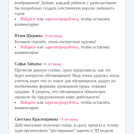
воображения! Думаю, каждый ребенок с удовольствием
бы попробовал создать собственную версию любимого
героя.
Войдите
или
зарегистрируйтесь
, чтобы оставлять
комментарии
Юлия Ширяева
•
6 лет
назад
Большое спасибо, очень интересная задумка!
Войдите
или
зарегистрируйтесь
, чтобы оставлять
комментарии
Софья Зайцева
•
6 лет
назад
Прочитав данную статью, сразу представила, как это
будет интересно обучающимся! Ведь очень здорово, когда
учитель ищет что-то новое для обучающихся, радует их
необычными формами проведения урока, новыми
средами. Я уверена, что обучающиеся обязательно
оценили бы предложенную вами деятельность!
Войдите
или
зарегистрируйтесь
, чтобы оставлять
комментарии
Светлана Краснощекова
•
6 лет
назад
Действительно полезная статья, и сразу пришла в голову
идея организовать "реставрацию" картин в 3D модели.