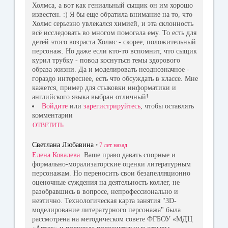
Холмса, а вот как гениальный сыщик он им хорошо
известен. :) Я бы еще обратила внимание на то, что
Холмс серьезно увлекался химией, и эта склонность
всё исследовать во многом помогала ему. То есть для
детей этого возраста Холмс - скорее, положительный
персонаж. Но даже если кто-то вспомнит, что сыщик
курил трубку - повод коснуться темы здорового
образа жизни. Да и моделировать неоднозначное -
гораздо интереснее, есть что обсуждать в классе. Мне
кажется, пример для стыковки информатики и
английского языка выбран отличный!
Войдите
или
зарегистрируйтесь
, чтобы оставлять
комментарии
ОТВЕТИТЬ
Светлана Любавина
•
7 лет
назад
Елена Ковалева
Ваше право давать спорные и
формально-морализаторские оценки литературным
персонажам. Но переносить свои безапелляционно
оценочные суждения на деятельность коллег, не
разобравшись в вопросе, непрофессионально и
неэтично. Технологическая карта занятия "3D-
моделирование литературного персонажа" была
рассмотрена на методическом совете ФГБОУ «МДЦ