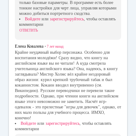
только базовые параметры. В программе есть более
тонкие настройки для черт лица, управляя которыми
можно добиться портретного сходства.
Войдите
или
зарегистрируйтесь
, чтобы оставлять
комментарии
ОТВЕТИТЬ
Елена Ковалева
•
7 лет
назад
Крайне неудачный выбор персонажа. Особенно для
воспитания молодёжи! Сразу видно, что книгу на
английском языке вы не читали! А куда смотрела
учительница английского языка? Она, надеюсь, в книгу
заглядывала? Мистер Холмс вёл крайне нездоровый
образ жизни: курил крепкий трубочный табак и был
кокаинистом. Кокаин вводил внутривенно (см.
Википедию). Русские переводчики не перевели такие
подробности. Однако, при чтении книги на английском
языке этого невозможно не заметить. Насчёт игр-
одевалок - это прелестные "игры для девочек", однако, от
них мало пользы для учебного процесса. ИМХО,
конечно!
Войдите
или
зарегистрируйтесь
, чтобы оставлять
комментарии