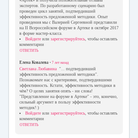
«Артек» и получила положительные отзывы
экспертов. По разработанному сценарию был
проведен цикл занятий, подтвердивший
эффективность предложенной методики. Опыт
проведения мы с Валерией Сергеевной представили
на II Всероссийском форуме в Артеке в октябре 2017
в форме мастер-класса.
Войдите
или
зарегистрируйтесь
, чтобы оставлять
комментарии
ОТВЕТИТЬ
Елена Ковалева
•
7 лет
назад
Светлана Любавина
"... подтвердивший
эффективность предложенной методики".
Познакомьте нас с критериями, подтвердившими
эффективность. Кстати, эффективность методики в
чём? О целях занятия опять - ни слова!
"Представление на форуме в Артеке" - это, конечно,
сильный аргумент в пользу эффективности
методик!:)
Войдите
или
зарегистрируйтесь
, чтобы оставлять
комментарии
ОТВЕТИТЬ