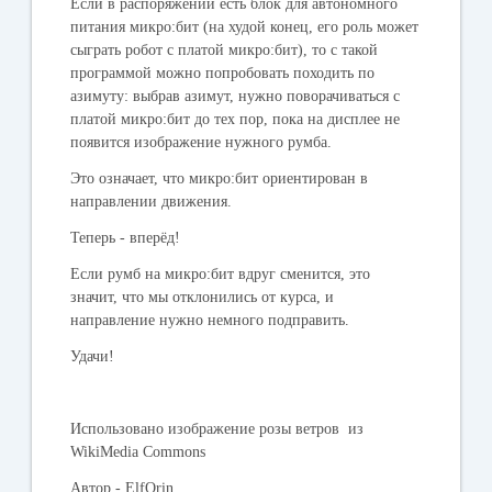
Если в распоряжении есть блок для автономного
питания микро:бит (на худой конец, его роль может
сыграть робот с платой микро:бит), то с такой
программой можно попробовать походить по
азимуту: выбрав азимут, нужно поворачиваться с
платой микро:бит до тех пор, пока на дисплее не
появится изображение нужного румба.
Это означает, что микро:бит ориентирован в
направлении движения.
Теперь - вперёд!
Если румб на микро:бит вдруг сменится, это
значит, что мы отклонились от курса, и
направление нужно немного подправить.
Удачи!
Использовано изображение розы ветров из
WikiMedia Commons
Автор - ElfQrin