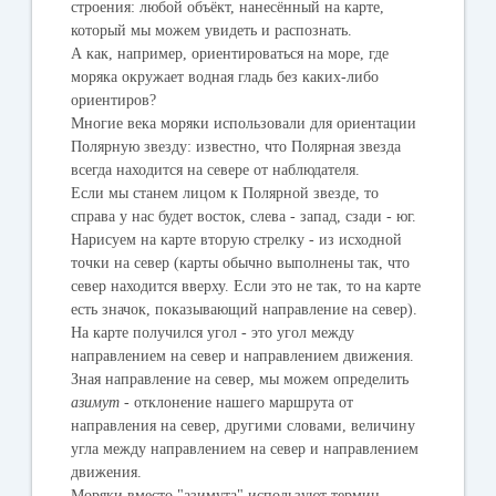
строения: любой объёкт, нанесённый на карте,
который мы можем увидеть и распознать.
А как, например, ориентироваться на море, где
моряка окружает водная гладь без каких-либо
ориентиров?
Многие века моряки использовали для ориентации
Полярную звезду: известно, что Полярная звезда
всегда находится на севере от наблюдателя.
Если мы станем лицом к Полярной звезде, то
справа у нас будет восток, слева - запад, сзади - юг.
Нарисуем на карте вторую стрелку - из исходной
точки на север (карты обычно выполнены так, что
север находится вверху. Если это не так, то на карте
есть значок, показывающий направление на север).
На карте получился угол - это угол между
направлением на север и направлением движения.
Зная направление на север, мы можем определить
азимут
- отклонение нашего маршрута от
направления на север, другими словами, величину
угла между направлением на север и направлением
движения.
Моряки вместо "азимута" используют термин