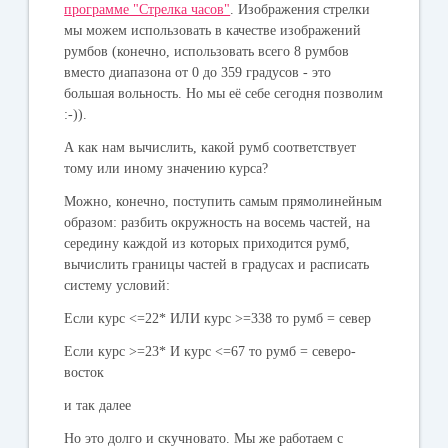
программе "Стрелка часов"
. Изображения стрелки
мы можем использовать в качестве изображений
румбов (конечно, использовать всего 8 румбов
вместо диапазона от 0 до 359 градусов - это
большая вольность. Но мы её себе сегодня позволим
:-)).
А как нам вычислить, какой румб соответствует
тому или иному значению курса?
Можно, конечно, поступить самым прямолинейным
образом: разбить окружность на восемь частей, на
середину каждой из которых приходится румб,
вычислить границы частей в градусах и расписать
систему условий:
Если курс <=22* ИЛИ курс >=338 то румб = север
Если курс >=23* И курс <=67 то румб = северо-
восток
и так далее
Но это долго и скучновато. Мы же работаем с