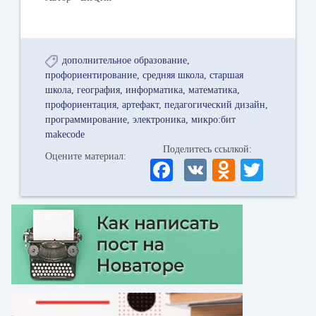
дополнительное образование
профориентирование
средняя школа
старшая
школа
география
информатика
математика
профориентация
артефакт
педагогический дизайн
программирование
электроника
микро:бит
makecode
Поделитесь ссылкой:
Оцените материал:
Fa
V
O
T
ce
K
dn
wi
bo
ok
tte
ok
la
r
ss
ni
ki