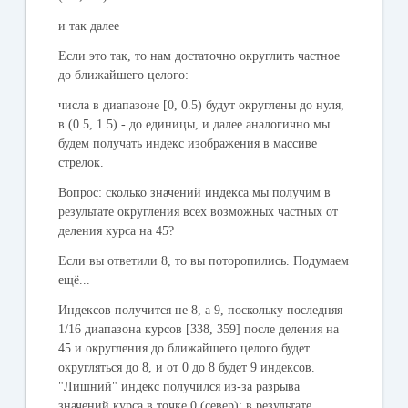
и так далее
Если это так, то нам достаточно округлить частное
до ближайшего целого:
числа в диапазоне [0, 0.5) будут округлены до нуля,
в (0.5, 1.5) - до единицы, и далее аналогично мы
будем получать индекс изображения в массиве
стрелок.
Вопрос
: сколько значений индекса мы получим в
результате округления всех возможных частных от
деления курса на 45?
Если вы ответили 8, то вы поторопились. Подумаем
ещё...
Индексов получится не 8, а 9, поскольку последняя
1/16 диапазона курсов [338, 359] после деления на
45 и округления до ближайшего целого будет
округляться до 8, и от 0 до 8 будет 9 индексов.
"Лишний" индекс получился из-за разрыва
значений курса в точке 0 (север): в результате