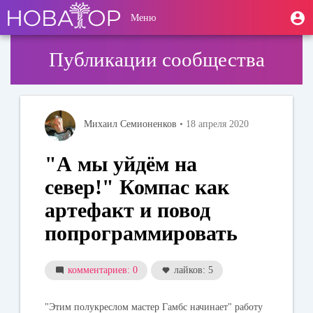
Перейти
User
М
Меню
к
Toggle
п
account
основному
navigation
содержанию
menu
Публикации сообщества
Михаил Семионенков
• 18 апреля 2020
"А мы уйдём на
север!" Компас как
артефакт и повод
попрограммировать
комментариев: 0
лайков: 5
"Этим полукреслом мастер Гамбс начинает" работу