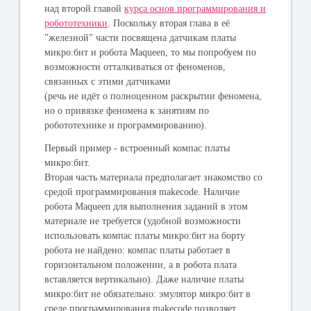
над второй главой
курса основ программирования и
робототехники
. Поскольку вторая глава в её
"железной" части посвящена датчикам платы
микро:бит и робота Maqueen, то мы попробуем по
возможности отталкиваться от феноменов,
связанных с этими датчиками
(речь не идёт о полноценном раскрытии феномена,
но о привязке феномена к занятиям по
робототехнике и программированию).
Первый пример - встроенный компас платы
микро:бит.
Вторая часть материала предполагает знакомство со
средой программирования makecode. Наличие
робота Maqueen для выполнения заданий в этом
материале не требуется (удобной возможности
использовать компас платы микро:бит на борту
робота не найдено: компас платы работает в
горизонтальном положении, а в робота плата
вставляется вертикально). Даже наличие платы
микро:бит не обязательно: эмулятор микро:бит в
среде программирования makecode позволяет