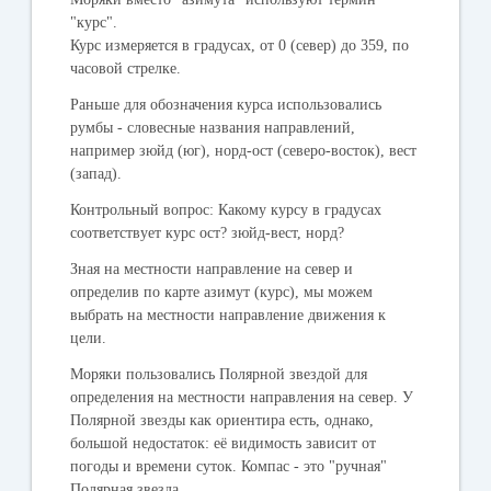
"курс".
Курс измеряется в градусах, от 0 (север) до 359, по
часовой стрелке.
Раньше для обозначения курса использовались
румбы - словесные названия направлений,
например зюйд (юг), норд-ост (северо-восток), вест
(запад).
Контрольный вопрос: Какому курсу в градусах
соответствует курс ост? зюйд-вест, норд?
Зная на местности направление на север и
определив по карте азимут (курс), мы можем
выбрать на местности направление движения к
цели.
Моряки пользовались Полярной звездой для
определения на местности направления на север. У
Полярной звезды как ориентира есть, однако,
большой недостаток: её видимость зависит от
погоды и времени суток. Компас - это "ручная"
Полярная звезда