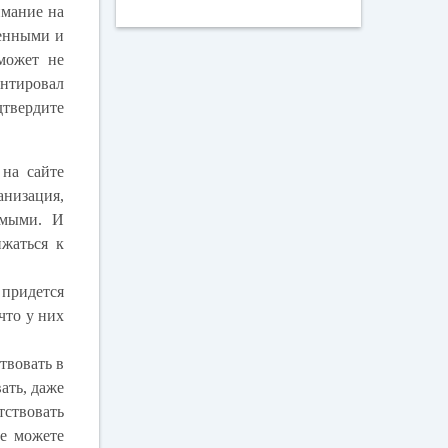
имание на
венными и
может не
ентировал
твердите
 на сайте
низация,
чимыми. И
жаться к
 придется
что у них
твовать в
ать, даже
тствовать
не можете