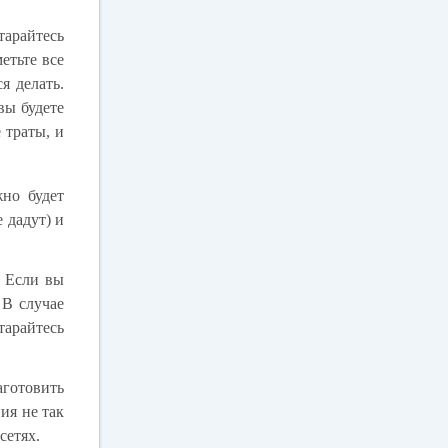
тарайтесь
етьте все
я делать.
вы будете
 траты, и
жно будет
 дадут) и
. Если вы
 В случае
тарайтесь
готовить
ия не так
сетях.