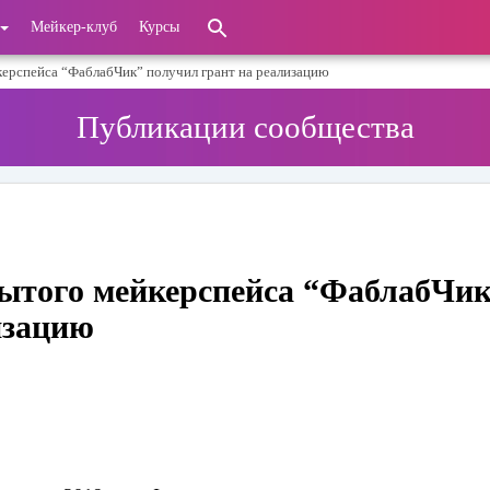
Мейкер-клуб
Курсы
керспейса “ФаблабЧик” получил грант на реализацию
Публикации сообщества
ытого мейкерспейса “ФаблабЧи
изацию