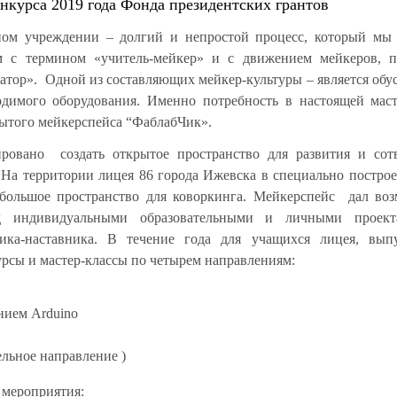
онкурса 2019 года Фонда президентских грантов
ьном учреждении – долгий и непростой процесс, который мы
ом с термином «учитель-мейкер» и с движением мейкеров, п
ватор». Одной из составляющих мейкер-культуры – является обу
одимого оборудования. Именно потребность в настоящей мас
рытого мейкерспейса “ФаблабЧик».
ровано создать открытое пространство для развития и сотв
 На территории лицея 86 города Ижевска в специально постро
ебольшое пространство для коворкинга. Мейкерспейс дал во
д индивидуальными образовательными и личными проек
ника-наставника. В течение года для учащихся лицея, выпу
урсы и мастер-классы по четырем направлениям:
нием Arduino
льное направление )
и
мероприятия
: