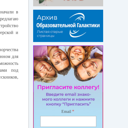
 начали в
редлагаю
стройство
терской и
орчества
енном для
зможность
тами под
скников,
*
Email