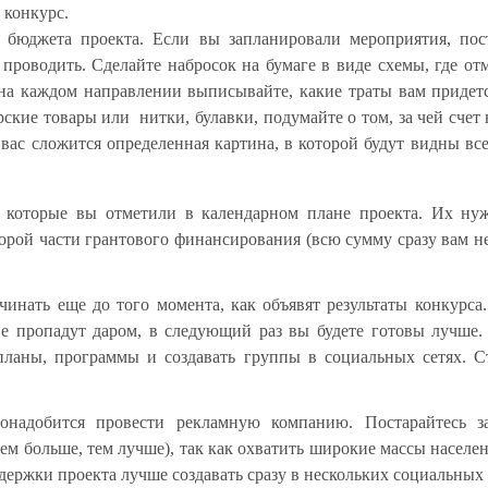
 конкурс.
 бюджета проекта. Если вы запланировали мероприятия, пос
 проводить. Сделайте набросок на бумаге в виде схемы, где отм
на каждом направлении выписывайте, какие траты вам придетс
ские товары или нитки, булавки, подумайте о том, за чей счет 
вас сложится определенная картина, в которой будут видны все
, которые вы отметили в календарном плане проекта. Их ну
орой части грантового финансирования (всю сумму сразу вам не
инать еще до того момента, как объявят результаты конкурса
не пропадут даром, в следующий раз вы будете готовы лучше.
планы, программы и создавать группы в социальных сетях. С
онадобится провести рекламную компанию. Постарайтесь за
ем больше, тем лучше), так как охватить широкие массы населен
ержки проекта лучше создавать сразу в нескольких социальных 