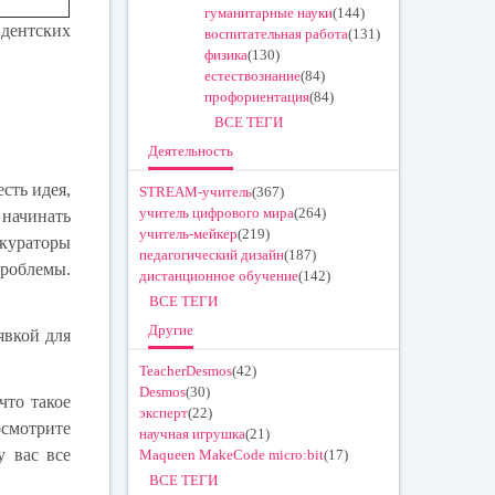
гуманитарные науки
(144)
дентских
воспитательная работа
(131)
физика
(130)
естествознание
(84)
профориентация
(84)
ВСЕ ТЕГИ
Деятельность
сть идея,
STREAM-учитель
(367)
учитель цифрового мира
(264)
 начинать
учитель-мейкер
(219)
 кураторы
педагогический дизайн
(187)
проблемы.
дистанционное обучение
(142)
ВСЕ ТЕГИ
Другие
явкой для
TeacherDesmos
(42)
Desmos
(30)
 что такое
эксперт
(22)
осмотрите
научная игрушка
(21)
у вас все
Maqueen MakeCode micro:bit
(17)
ВСЕ ТЕГИ