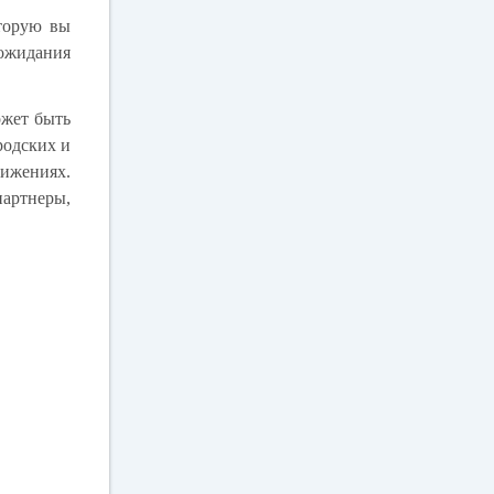
оторую вы
 ожидания
ожет быть
родских и
тижениях.
партнеры,