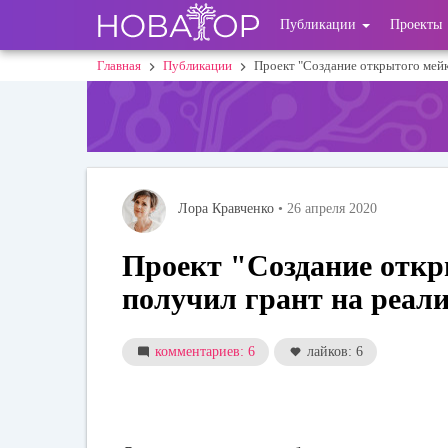
Перейти
User
Публикации
Проекты
к
основному
account
Главная
Публикации
Проект "Создание открытого мей
Строка
содержанию
menu
навигации
Лора Кравченко
• 26 апреля 2020
Проект "Создание откр
получил грант на реал
комментариев: 6
лайков: 6