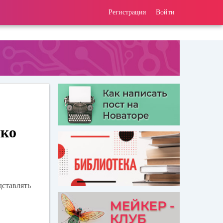
Регистрация
Войти
нко
дставлять