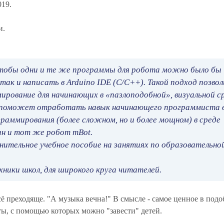
019.
и.
чтобы одни и те же программы для робота можно было бы
, так и написать в Arduino IDE (C/C++). Такой подход позво
мирование для начинающих в «пазлоподобной», визуальной с
 и поможет отработать навык начинающего программиста 
аммирования (более сложном, но и более мощном) в среде
дин и тот же робот mBot.
нительное учебное пособие на занятиях по образовательно
ники школ, для широкого круга читателей.
сё преходяще. "А музыка вечна!" В смысле - самое ценное в под
ты, с помощью которых можно "завести" детей.