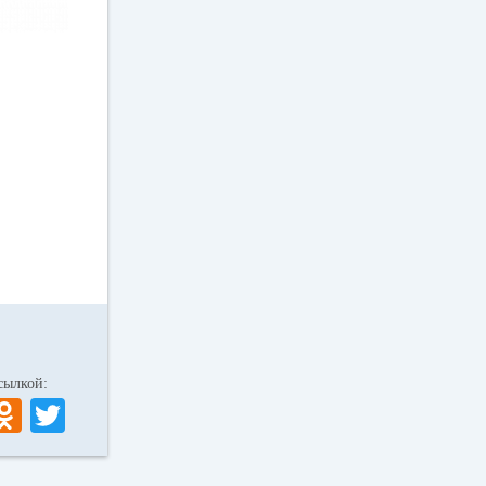
 ссылкой:
V
O
T
K
dn
wi
ok
tte