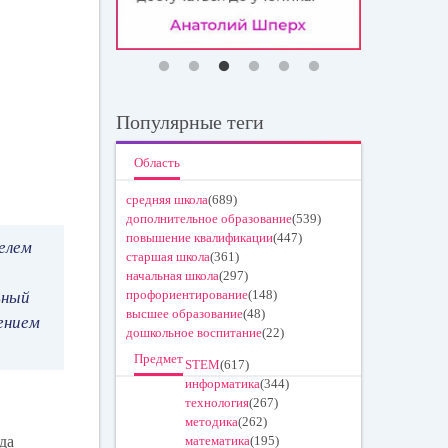
Популярные теги
Область
средняя школа
(689)
дополнительное образование
(539)
повышение квалификации
(447)
елем
старшая школа
(361)
начальная школа
(297)
профориентирование
(148)
ьный
высшее образование
(48)
ением
дошкольное воспитание
(22)
Предмет
STEM
(617)
информатика
(344)
технология
(267)
методика
(262)
да
математика
(195)