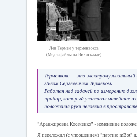
Лев Термен у терменвокса
(Медиафайлы на Викискладе)
Терменвокс — это электромузыкальный 
Львом Сергеевичем Терменом.
Работая над задачей по измерению диэл
прибор, который улавливал малейшие из
положения руки человека в пространстве
"Аранжировка Косаченко" - изменение положе
Я переложил (с упрощением) "партию mBot" дл