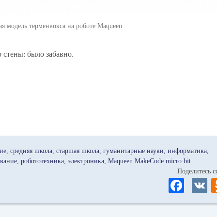
я модель терменвокса на роботе Maqueen
 стены: было забавно.
ие
средняя школа
старшая школа
гуманитарные науки
информатика
вание
робототехника
электроника
Maqueen MakeCode micro:bit
Поделитесь
Fa
ce
bo