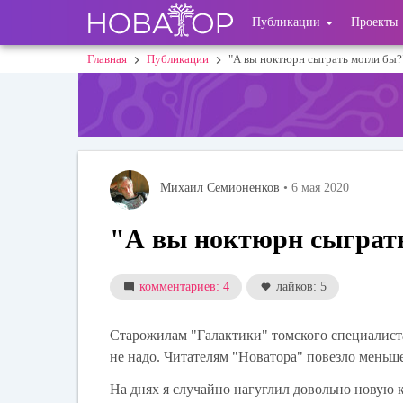
Перейти
User
Публикации
Проекты
к
основному
account
Главная
Публикации
"А вы ноктюрн сыграть могли бы?"
Строка
содержанию
menu
навигации
Михаил Семионенков
• 6 мая 2020
"А вы ноктюрн сыграть
комментариев: 4
лайков: 5
Старожилам "Галактики" томского специалист
не надо. Читателям "Новатора" повезло меньше
На днях я случайно нагуглил довольно новую 