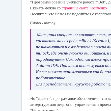
"
Программирование учебного робота mBot
", 2
Скачать можно со
страницы сайта Косаченко
Посчитал, что нельзя не поделиться с коллегам
Слово - автору:
Материал специально составлен так, 
составить как в среде mBlock (Scratch)
познакомиться и с введением в програм
mBlock, где очень сложно ошибиться,
«продвинутом» Си-подобном языке прогр
Arduino IDE. При этом используется о
Книга может использоваться как допол
робототехнике.
Для преподавателей кружков робототех
Но "железо", программное обеспечение - это в
литературе для педагога - упражнения и проек
"Их есть у него":