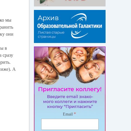
ько мы
хранить
нку они
ны в
а сразу
рить.
ниже). А
*
Email