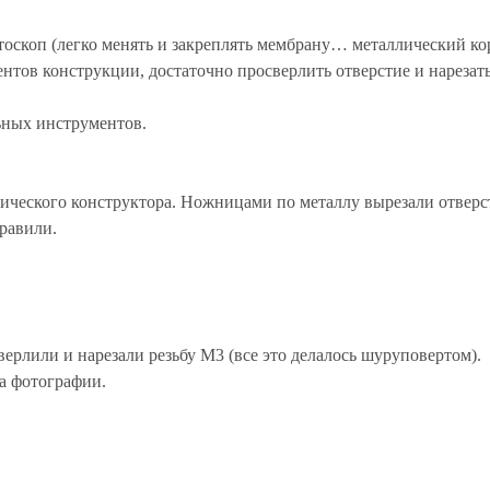
оскоп (легко менять и закреплять мембрану… металлический ко
нтов конструкции, достаточно просверлить отверстие и нарезат
льных инструментов.
ического конструктора. Ножницами по металлу вырезали отверст
равили.
верлили и нарезали резьбу М3 (все это делалось шуруповертом).
на фотографии.