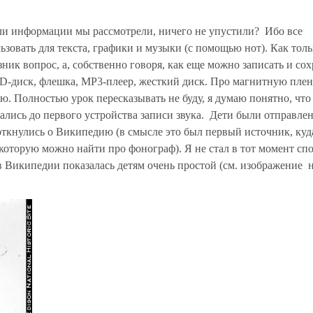
тели информации мы рассмотрели, ничего не упустили? Ибо все
овать для текста, графики и музыки (с помощью нот). Как тол
зник вопрос, а, собственно говоря, как еще можно записать и со
CD-диск, флешка, MP3-плеер, жесткий диск. Про магнитную пле
рю. Полностью урок пересказывать не буду, я думаю понятно, что
ались до первого устройства записи звука. Дети были отправле
откнулись о Википедию (в смысле это был первый источник, куд
 которую можно найти про фонограф). Я не стал в тот момент спо
в Википедии показалась детям очень простой (см. изображение 