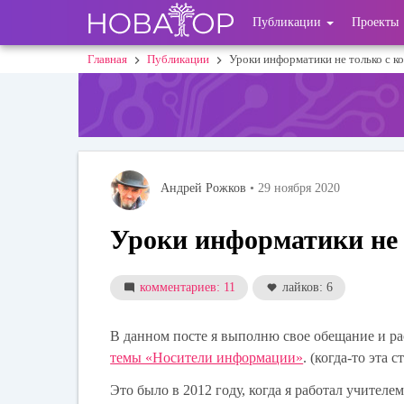
Перейти
User
Публикации
Проекты
к
основному
account
Главная
Публикации
Уроки информатики не только с к
Строка
содержанию
menu
навигации
Андрей Рожков
• 29 ноября 2020
Уроки информатики не 
комментариев: 11
лайков: 6
В данном посте я выполню свое обещание и р
темы «Носители информации»
. (когда-то эта 
Это было в 2012 году, когда я работал учите