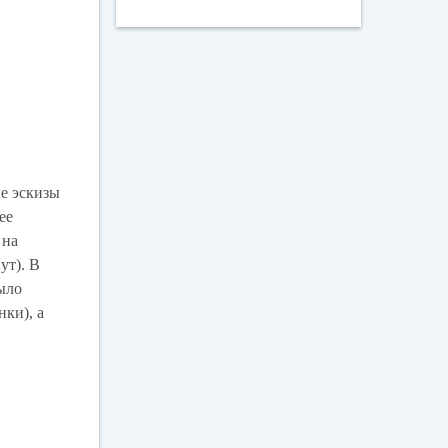
е эскизы
ее
 на
ут). В
было
ки), а