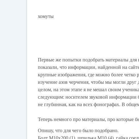
хомуты
Первые же попытки подобрать материалы для 
показали, что информации, найденной на сайт
крупные изображения, где можно более четко р
изучение азов черчения, чтобы мы могли друг 
целом, на этом этапе я не мешал своим ученик
следующим: носителем звуковой информации буд
не глубинная, как на всех фонографах. В обще
Теперь немного про материалы, про которые 
Опишу, что для чего было подобрано.
Болт М10х200 (1), шпилька М10 (4), гайка сое