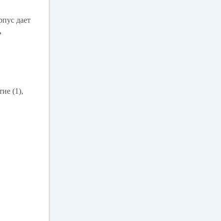
рпус дает
ь
ие (1),