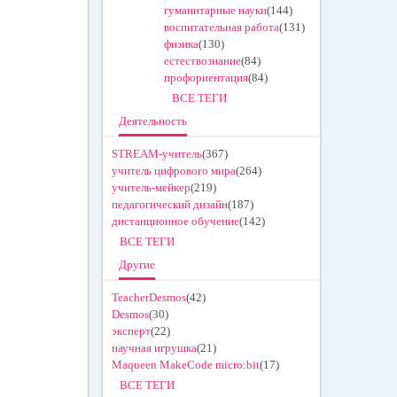
гуманитарные науки
(144)
воспитательная работа
(131)
физика
(130)
естествознание
(84)
профориентация
(84)
ВСЕ ТЕГИ
Деятельность
STREAM-учитель
(367)
учитель цифрового мира
(264)
учитель-мейкер
(219)
педагогический дизайн
(187)
дистанционное обучение
(142)
ВСЕ ТЕГИ
Другие
TeacherDesmos
(42)
Desmos
(30)
эксперт
(22)
научная игрушка
(21)
Maqueen MakeCode micro:bit
(17)
ВСЕ ТЕГИ