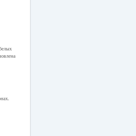
 белых
новлена
онах.