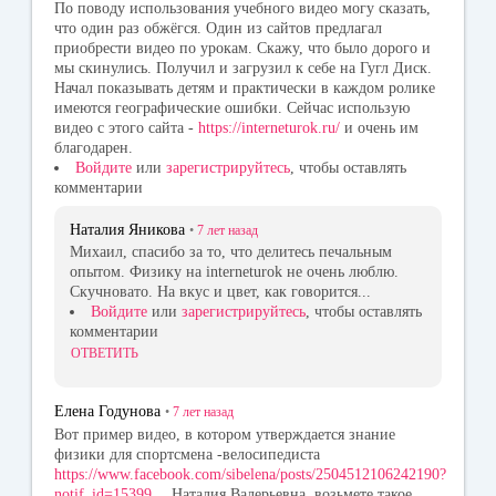
По поводу использования учебного видео могу сказать,
что один раз обжёгся. Один из сайтов предлагал
приобрести видео по урокам. Скажу, что было дорого и
мы скинулись. Получил и загрузил к себе на Гугл Диск.
Начал показывать детям и практически в каждом ролике
имеются географические ошибки. Сейчас использую
видео с этого сайта -
https://interneturok.ru/
и очень им
благодарен.
Войдите
или
зарегистрируйтесь
, чтобы оставлять
комментарии
Наталия Яникова
•
7 лет
назад
Михаил, спасибо за то, что делитесь печальным
опытом. Физику на interneturok не очень люблю.
Скучновато. На вкус и цвет, как говорится...
Войдите
или
зарегистрируйтесь
, чтобы оставлять
комментарии
ОТВЕТИТЬ
Елена Годунова
•
7 лет
назад
Вот пример видео, в котором утверждается знание
физики для спортсмена -велосипедиста
https://www.facebook.com/sibelena/posts/2504512106242190?
notif_id=15399…
Наталия Валерьевна, возьмете такое