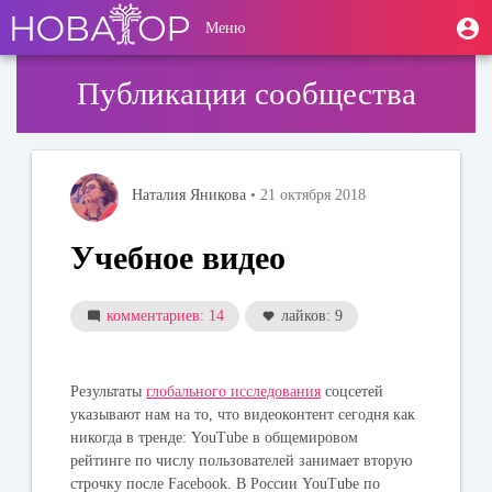
Перейти
User
М
Меню
к
Toggle
п
account
основному
navigation
содержанию
menu
Публикации сообщества
Наталия Яникова
• 21 октября 2018
Учебное видео
комментариев: 14
лайков: 9
Результаты
глобального исследования
соцсетей
указывают нам на то, что видеоконтент сегодня как
никогда в тренде: YouTube в общемировом
рейтинге по числу пользователей занимает вторую
строчку после Facebook. В России YouTube по