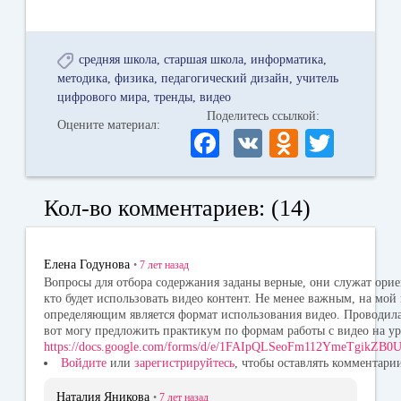
средняя школа
старшая школа
информатика
методика
физика
педагогический дизайн
учитель
цифрового мира
тренды
видео
Поделитесь ссылкой:
Оцените материал:
Fa
V
O
T
ce
K
dn
wi
bo
ok
tte
Кол-во комментариев: (14)
ok
la
r
ss
Елена Годунова
•
7 лет
назад
ni
Вопросы для отбора содержания заданы верные, они служат орие
кто будет использовать видео контент. Не менее важным, на мой в
ki
определяющим является формат использования видео. Проводил
вот могу предложить практикум по формам работы с видео на у
https://docs.google.com/forms/d/e/1FAIpQLSeoFm112YmeTgikZ
Войдите
или
зарегистрируйтесь
, чтобы оставлять комментари
Наталия Яникова
•
7 лет
назад