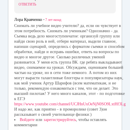
ОТВЕТИТЬ
Лора Кравченко
•
7 лет
назад
Снимать ли учебное видео учителю? да, если он чувствует в
этом потребность. Снимать ли ученикам? Однозначно - да.
Съемка ведь дело многоступенчатое: организуй группу или
найди свою роль в ней, отбери материал, выдели главное,
напиши сценарий, определись с форматом съемки и способом
обработки, найди и исправь ошибки, ответь на вопросы по
видео и многое другое. Сколько различных умений
развивается. У меня есть группа ВК. где ребята выкладывают
видео, снимаемое на уроках. Обсуждаем, оцениваем большей
частью на уроке, но в сети тоже немного. А потом из них
могут вырасти талантливые блоггеры и популяризаторы наук,
как мой ученик Артур Шарифов (всем математикам, и не
только, рекомендую ознакомиться с тем, что он делает. Это
высший пилотаж! У него много каналов, этот - по подготовке
к ЕГЭ
https://www.youtube.com/channel/UCJHnUxOeNjN0SO9LxtHf3Lg
И надо же, как приятно - в проморолике (совет 3)он
рассказывает о своей учительнице физики:)
Войдите
или
зарегистрируйтесь
, чтобы оставлять
комментарии