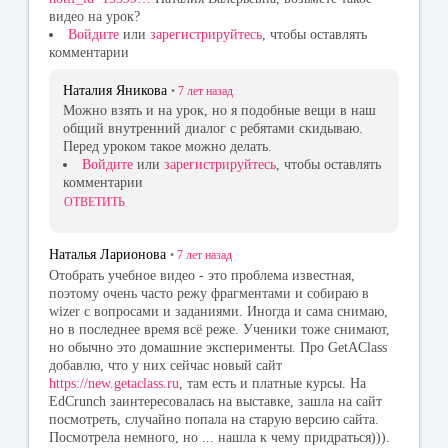
видео на урок?
Войдите
или
зарегистрируйтесь
, чтобы оставлять
комментарии
Наталия Яникова
•
7 лет
назад
Можно взять и на урок, но я подобные вещи в наш
общий внутренний диалог с ребятами скидываю.
Перед уроком такое можно делать.
Войдите
или
зарегистрируйтесь
, чтобы оставлять
комментарии
ОТВЕТИТЬ
Наталья Ларионова
•
7 лет
назад
Отобрать учебное видео - это проблема известная,
поэтому очень часто режу фрагментами и собираю в
wizer с вопросами и заданиями. Иногда и сама снимаю,
но в последнее время всё реже. Ученики тоже снимают,
но обычно это домашние эксперименты. Про GetAClass
добавлю, что у них сейчас новый сайт
https://new.getaclass.ru
, там есть и платные курсы. На
EdCrunch заинтересовалась на выставке, зашла на сайт
посмотреть, случайно попала на старую версию сайта.
Посмотрела немного, но ... нашла к чему придраться))).