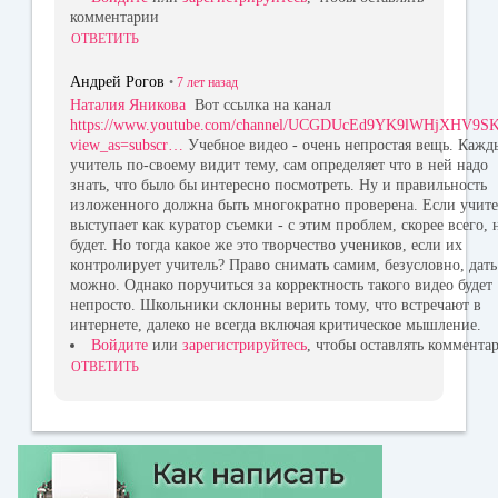
комментарии
ОТВЕТИТЬ
Андрей Рогов
•
7 лет
назад
Наталия Яникова
Вот ссылка на канал
https://www.youtube.com/channel/UCGDUcEd9YK9lWHjXHV9S
view_as=subscr…
Учебное видео - очень непростая вещь. Кажд
учитель по-своему видит тему, сам определяет что в ней надо
знать, что было бы интересно посмотреть. Ну и правильность
изложенного должна быть многократно проверена. Если учите
выступает как куратор съемки - с этим проблем, скорее всего, 
будет. Но тогда какое же это творчество учеников, если их
контролирует учитель? Право снимать самим, безусловно, дать
можно. Однако поручиться за корректность такого видео будет
непросто. Школьники склонны верить тому, что встречают в
интернете, далеко не всегда включая критическое мышление.
Войдите
или
зарегистрируйтесь
, чтобы оставлять коммента
ОТВЕТИТЬ