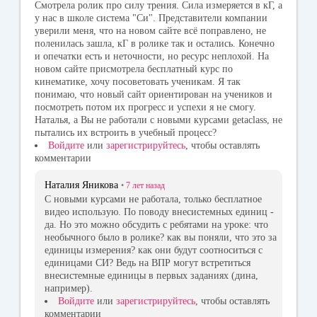
Смотрела ролик про силу трения. Сила измеряется в кГ, а
у нас в школе система "Си". Представители компании
уверили меня, что на новом сайте всё поправлено, не
поленилась зашла, кГ в ролике так и остались. Конечно
и опечатки есть и неточности, но ресурс неплохой. На
новом сайте присмотрела бесплатный курс по
кинематике, хочу посоветовать ученикам. Я так
понимаю, что новый сайт ориентирован на учеников и
посмотреть потом их прогресс и успехи я не смогу.
Наталья, а Вы не работали с новыми курсами getaclass, не
пытались их встроить в учебный процесс?
Войдите
или
зарегистрируйтесь
, чтобы оставлять
комментарии
Наталия Яникова
•
7 лет
назад
С новыми курсами не работала, только бесплатное
видео использую. По поводу внесистемных единиц -
да. Но это можно обсудить с ребятами на уроке: что
необычного было в ролике? как вы поняли, что это за
единицы измерения? как они будут соотноситься с
единицами СИ? Ведь на ВПР могут встретиться
внесистемные единицы в первых заданиях (дина,
например).
Войдите
или
зарегистрируйтесь
, чтобы оставлять
комментарии