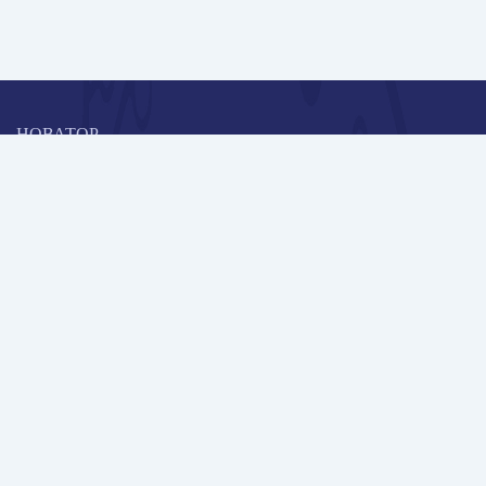
НОВАТОР
Коллективная блогоплатформа и площадка для профессионального
роста, обмена инновационными идеями и решениями, передачи
опыта и экспертной деятельности работников образования в
области современных стандартов и технологий.
Редакционная политика
Навигация
Новые пользователи
Публикации
Школа автора
Архив Галактики
Дискуссии
Участники
Партнерам
Контакты