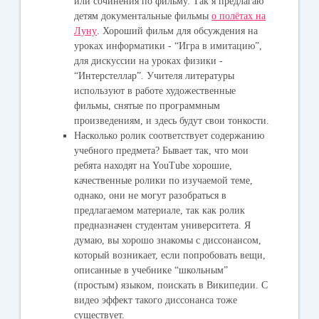
или сочинения по фильму. Так я предлагаю
детям документальные фильмы
о полётах на
Луну
. Хороший фильм для обсуждения на
уроках информатики - “Игра в имитацию”,
для дискуссии на уроках физики -
“Интерстеллар”. Учителя литературы
используют в работе художественные
фильмы, снятые по программным
произведениям, и здесь будут свои тонкости.
Насколько ролик соответствует содержанию
учебного предмета? Бывает так, что мои
ребята находят на YouTube хорошие,
качественные ролики по изучаемой теме,
однако, они не могут разобраться в
предлагаемом материале, так как ролик
предназначен студентам университета. Я
думаю, вы хорошо знакомы с диссонансом,
который возникает, если попробовать вещи,
описанные в учебнике “школьным”
(простым) языком, поискать в Википедии. С
видео эффект такого диссонанса тоже
существует.