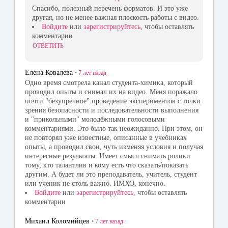
Спасибо, полезный перечень форматов. И это уже
другая, но не менее важная плоскость работы с видео.
Войдите
или
зарегистрируйтесь
, чтобы оставлять
комментарии
ОТВЕТИТЬ
Елена Ковалева
•
7 лет
назад
Одно время смотрела канал студента-химика, который
проводил опыты и снимал их на видео. Меня поражало
почти "безупречное" проведение экспериментов с точки
зрения безопасности и последовательности выполнения
и "прикольными" молодёжными голосовыми
комментариями. Это было так неожиданно. При этом, он
не повторял уже известные, описанные в учебниках
опыты, а проводил свои, чуть изменяя условия и получая
интересные результаты. Имеет смысл снимать ролики
тому, кто талантлив и кому есть что сказать/показать
другим. А будет ли это преподаватель, учитель, студент
или ученик не столь важно. ИМХО, конечно.
Войдите
или
зарегистрируйтесь
, чтобы оставлять
комментарии
Михаил Коломийцев
•
7 лет
назад