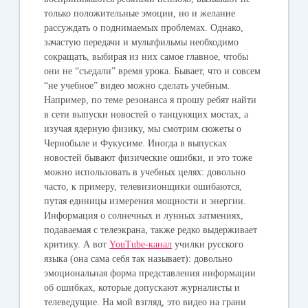
только положительные эмоции, но и желание
рассуждать о поднимаемых проблемах. Однако,
зачастую передачи и мультфильмы необходимо
сокращать, выбирая из них самое главное, чтобы
они не “съедали” время урока. Бывает, что и совсем
“не учебное” видео можно сделать учебным.
Например, по теме резонанса я прошу ребят найти
в сети выпуски новостей о танцующих мостах, а
изучая ядерную физику, мы смотрим сюжеты о
Чернобыле и Фукусиме. Иногда в выпусках
новостей бывают физические ошибки, и это тоже
можно использовать в учебных целях: довольно
часто, к примеру, телевизионщики ошибаются,
путая единицы измерения мощности и энергии.
Информация о солнечных и лунных затмениях,
подаваемая с телеэкрана, также редко выдерживает
критику. А вот
YouTube-канал
училки русского
языка (она сама себя так называет): довольно
эмоциональная форма представления информации
об ошибках, которые допускают журналисты и
телеведущие. На мой взгляд, это видео на грани