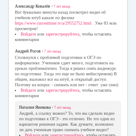
Александр Ковалёв
•
7 лет
назад
Вот буквально минуты назад посмотрел видео об
учебном ютуб канале по физике
https://www.currenttime.tv/a/29552752.html
. Уже 83 млн.
просмотров!
Войдите
или
зарегистрируйтесь
, чтобы оставлять
комментарии
Андрей Рогов
•
7 лет
назад
Столкнулся с проблемой подготовки к ОГЭ по
информатике. Учеников сдает много, подготовить на
уроках проблематично. Тогда я решил снять видеокурс
по подготовке. Тогда это еще не было мейнстримом) В
общем, выложил все на ютуб, в открытый доступ.
Поэтому на вопрос - снимать или нет - ответ: уже снял)
Войдите
или
зарегистрируйтесь
, чтобы оставлять
комментарии
Наталия Яникова
•
7 лет
назад
Андрей, а ссылку можно? То, что вы сделали видео
по подготовке к ОГЭ - это отлично. Но это один из
вариантов решения задачи. Как думаете, возможно
ли дать ученикам право снимать учебное видео?
Войдите
или
зарегистрируйтесь
, чтобы оставлять