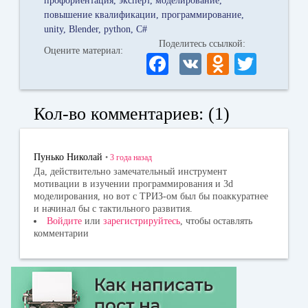
профориентация
эксперт
моделирование
повышение квалификации
программирование
unity
Blender
python
C#
Поделитесь ссылкой:
Оцените материал:
Fa
V
O
T
ce
K
dn
wi
bo
ok
tte
Кол-во комментариев: (1)
ok
la
r
ss
Пунько Николай
•
3 года
назад
ni
Да, действительно замечательный инструмент
мотивации в изучении программирования и 3d
ki
моделирования, но вот с ТРИЗ-ом был бы поаккуратнее
и начинал бы с тактильного развития.
Войдите
или
зарегистрируйтесь
, чтобы оставлять
комментарии