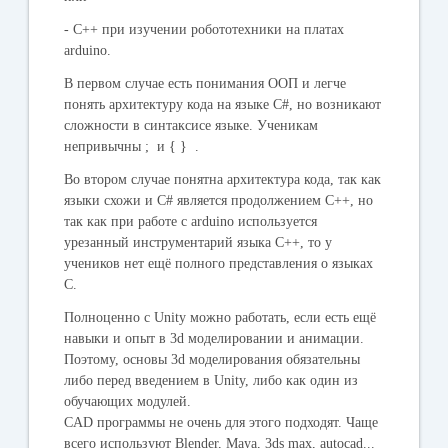
-
С++
при изучении робототехники на платах
arduino.
В первом случае есть понимания ООП и легче
понять архитектуру кода на языке C#, но возникают
сложности в синтаксисе языке. Ученикам
непривычны
;
и
{ }
.
Во втором случае понятна архитектура кода, так как
языки схожи и C# является продолжением C++, но
так как при работе с arduino используется
урезанный инструментарий языка C++, то у
учеников нет ещё полного представления о языках
С.
Полноценно с Unity можно работать, если есть ещё
навыки и опыт в 3d моделировании и анимации.
Поэтому, основы 3d моделирования обязательны
либо перед введением в Unity, либо как один из
обучающих модулей.
CAD программы не очень для этого подходят. Чаще
всего используют Blender, Maya, 3ds max, autocad...