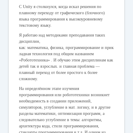
С Unity я столкнулся, когда искал решения по
плавному переходу от графического (блочного)
языка программирования к высокоуровневому
текстовому языку.
Я работаю над методиками преподавания таких
дисциплин,
как: математика, физика, программирование и прик
ладная технология под общим названием
«Робототехника» . И обучаю этим дисциплинам как
детей так и взрослых. и главная проблема —
плавный переход от более простого к более
сложному.
На определённом этапе изучения
программирования или робототехники возникнет
необходимость в создании приложений,
симуляторов, углубление в мат. логику, и в другие
разделы математики, оптимизация программ, а
следовательно углубление в темы: алгоритмы,
архитектура кода, стили программирования,
стандарты программирования и т.д. И одним из