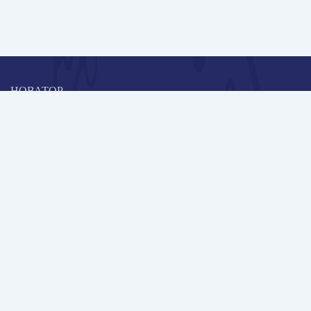
НОВАТОР
Коллективная блогоплатформа и площадка для профессионального
роста, обмена инновационными идеями и решениями, передачи
опыта и экспертной деятельности работников образования в
области современных стандартов и технологий.
Редакционная политика
Навигация
Новые пользователи
Публикации
Школа автора
Архив Галактики
Дискуссии
Участники
Партнерам
Контакты