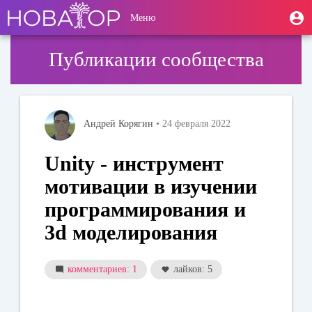
Перейти
User
М
Меню
к
Toggle
п
account
основному
navigation
содержанию
menu
Публикации сообщества
Андрей Корягин
• 24 февраля 2022
Unity - инструмент
мотивации в изучении
программирования и
3d моделирования
комментариев: 1
лайков: 5