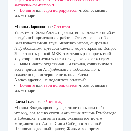
alexander-von-humbold…
Войдите
или
зарегистрируйтесь
, чтобы оставлять
комментарии
Марина Ларюшкина
•
7 лет
назад
Уважаемая Елена Александровна, впечатлена масштабом
и глубиной проделанной работы! Огромное спасибо за
Ваш колоссальный труд! Увлеклась игрой, очарована
А.Гумбольдтом. Для себя сделала море открытий. Вопрос
29 связан с музыкой-МХК, захотелось расширить свой
кругозор и послушать увертюру для хора с оркестром
("Сыны Сибири отдаленной") Алябьева, сочиненную в
честь прибытия А. Гумбольдта в Тобольск, но, к
сожалению, в интернете не нашла. Елена
Александровна, не поделитесь ссылкой?
Войдите
или
зарегистрируйтесь
, чтобы оставлять
комментарии
Елена Годунова
•
7 лет
назад
Марина Владимировна.увы, я тоже не смогла найти
музыку, вот только стихи и описание приема Гумбольдта
в Тобольске, а сыграли гимн, оказывается, по его
возвращении с Алтая. Сыны Сибири отдаленной
Приносят радостный привет, Живым восторгом