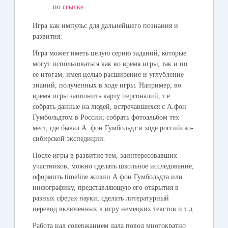
по
ссылке
.
Игра как импульс для дальнейшего познания и
развития:
Игра может иметь целую серию заданий, которые
могут использоваться как во время игры, так и по
ее итогам, имея целью расширение и углубление
знаний, полученных в ходе игры. Например, во
время игры заполнить карту персоналий, т.е.
собрать данные на людей, встречавшихся с А.фон
Гумбольдтом в России; собрать фотоальбом тех
мест, где бывал А. фон Гумбольдт в ходе российско-
сибирской экспедиции.
После игры в развитие тем, заинтересовавших
участников, можно сделать школьное исследование;
оформить timeline жизни А.фон Гумбольдта или
инфографику, представляющую его открытия в
разных сферах науки; сделать литературный
перевод включенных в игру немецких текстов и т.д.
Работа над содержанием дала повод многократно