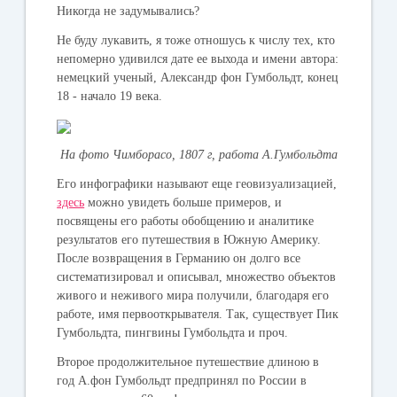
Никогда не задумывались?
Не буду лукавить, я тоже отношусь к числу тех, кто
непомерно удивился дате ее выхода и имени автора:
немецкий ученый, Александр фон Гумбольдт, конец
18 - начало 19 века.
На фото Чимборасо, 1807 г, работа А.Гумбольдта
Его инфографики называют еще геовизуализацией,
здесь
можно увидеть больше примеров, и
посвящены его работы обобщению и аналитике
результатов его путешествия в Южную Америку.
После возвращения в Германию он долго все
систематизировал и описывал, множество объектов
живого и неживого мира получили, благодаря его
работе, имя первооткрывателя. Так, существует Пик
Гумбольдта, пингвины Гумбольдта и проч.
Второе продолжительное путешествие длиною в
год А.фон Гумбольдт предпринял по России в