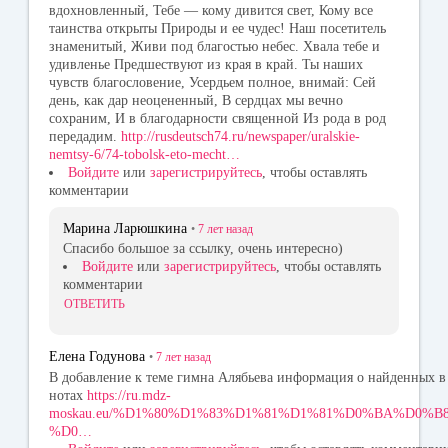
вдохновленный, Тебе — кому дивится свет, Кому все
таинства открыты Природы и ее чудес! Наш посетитель
знаменитый, Живи под благостью небес. Хвала тебе и
удивленье Предшествуют из края в край. Ты наших
чувств благословение, Усердьем полное, внимай: Сей
день, как дар неоцененный, В сердцах мы вечно
сохраним, И в благодарности священной Из рода в род
передадим.
http://rusdeutsch74.ru/newspaper/uralskie-
nemtsy-6/74-tobolsk-eto-mecht…
Войдите
или
зарегистрируйтесь
, чтобы оставлять
комментарии
Марина Ларюшкина
•
7 лет
назад
Спасибо большое за ссылку, очень интересно)
Войдите
или
зарегистрируйтесь
, чтобы оставлять
комментарии
ОТВЕТИТЬ
Елена Годунова
•
7 лет
назад
В добавление к теме гимна Алябьева информация о найденных в
нотах
https://ru.mdz-
moskau.eu/%D1%80%D1%83%D1%81%D1%81%D0%BA%D0%B
%D0…