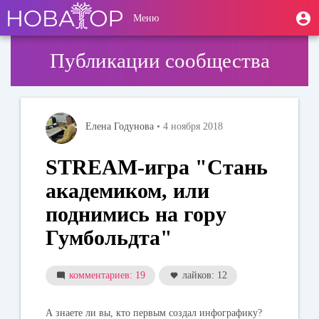
Перейти
User
М
Меню
к
Toggle
п
account
основному
navigation
содержанию
menu
Публикации сообщества
Елена Годунова
• 4 ноября 2018
STREAM-игра "Стань
академиком, или
поднимись на гору
Гумбольдта"
комментариев: 19
лайков: 12
А знаете ли вы, кто первым создал инфографику?