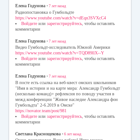
Елена Годунова
•
7 лет
назад
Радиопостановка о Гумбольдте
https://www.youtube.com/watch?v=dEqn3SVXcC4
Войдите
или
зарегистрируйтесь
, чтобы оставлять
комментарии
Елена Годунова
•
7 лет
назад
Видео Гумбольдт-исследователь Южной Америки
https://www.youtube.com/watch?v=TQD89llX--Y
Войдите
или
зарегистрируйтесь
, чтобы оставлять
комментарии
Елена Годунова
•
7 лет
назад
В посте есть ссылка на веб-квест омских школьников
"Имя в истории и на карте мира: Александр Гумбольдт
(несколько команд)+ рефлексия по поводу участия в
межд.конференции "Живое наследие Александра фон
Гумбольдта" 2-6.2019 в Омске"
https://novator.team/post/981
Войдите
или
зарегистрируйтесь
, чтобы оставлять
комментарии
Светлана Краснощекова
•
6 лет
назад