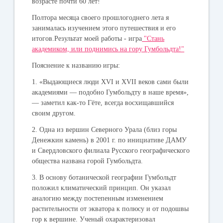
возрасте почти 60 лет!
Полтора месяца своего прошлогоднего лета я
занималась изучением этого путешествия и его
итогов.Результат моей работы - игра
"Стань
академиком, или поднимись на гору Гумбольдта!"
Пояснение к названию игры
:
1. «Выдающиеся люди XVI и XVII веков сами были
академиями — подобно Гумбольдту в наше время»,
— заметил как-то Гёте, всегда восхищавшийся
своим другом.
2. Одна из вершин Северного Урала (близ горы
Денежкин камень) в 2001 г. по инициативе ДАМУ
и Свердловского филиала Русского географического
общества названа горой Гумбольдта.
3. В основу ботанической географии Гумбольдт
положил климатический принцип. Он указал
аналогию между постепенным изменением
растительности от экватора к полюсу и от подошвы
гор к вершине. Ученый охарактеризовал