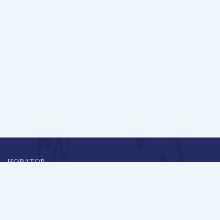
НОВАТОР
Коллективная блогоплатформа и площадка для профессионального
роста, обмена инновационными идеями и решениями, передачи
опыта и экспертной деятельности работников образования в
области современных стандартов и технологий.
Редакционная политика