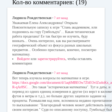
Кол-во комментариев: (19)
ok
la
r
ss
Людмила Рождественская
•
7 лет
назад
ni
Уважаемая Елена Александровна! Открыла
Пояснительную записку к игре "Стань академиком, или
ki
поднимись на гору Гумбольдта"... Какая титаническая
работа проделана! Ее так быстро не изучить, буду
вникать... Очень интересно, как вы рассматриваете
географический объект из фокуса разных школьных
предметов... Особенно пристально, конечно, посмотрю
математику.
Войдите
или
зарегистрируйтесь
, чтобы оставлять
комментарии
Людмила Рождественская
•
7 лет
назад
Вот теперь изучила вопросы по математике в игре.
https://docs.google.com/document/d/1aq6MBEOw7ZbEOvlZu4oKx_
R-qAr8SC…
Это такая "историческая математика". Тут и даты, и
перевод из одних единиц измерения в другие (из верст в киломе
футов в метры и т.д.), но больше других зацепило задание на
проценты. Размышляя над ним, вспомнила недавно прочитанное 
то высказывание: "Благородный человек может действовать воп
своим интересам." Судя по описанному поступку, Гумбольдт был