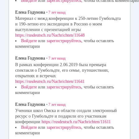
Войдите
или
зарегистрируйтесь
, чтобы оставлять комментари
Елена Годунова
•
7 лет
назад
Материал с межд.конференции к 250-летию Гумбольдта
и 190-летию его экспедиции в Россию о моем
выступлении с презентацией игры
https://rusdeutsch.ru/Nachrichten/11648
Войдите
или
зарегистрируйтесь
, чтобы оставлять
комментарии
Елена Годунова
•
7 лет
назад
В рамках конференции 2.06.2019 была премьера
спектакля о Гумбольдте, его семье, путешествиях,
открытиях и встречах
https://rusdeutsch.ru/Nachrichten/11641
Войдите
или
зарегистрируйтесь
, чтобы оставлять
комментарии
Елена Годунова
•
7 лет
назад
Ученики школ Омска и области создали электронный
ресурс о Гумбольдте и подарили его участникам
конференции
https://rusdeutsch.ru/Nachrichten/11611
Войдите
или
зарегистрируйтесь
, чтобы оставлять
комментарии