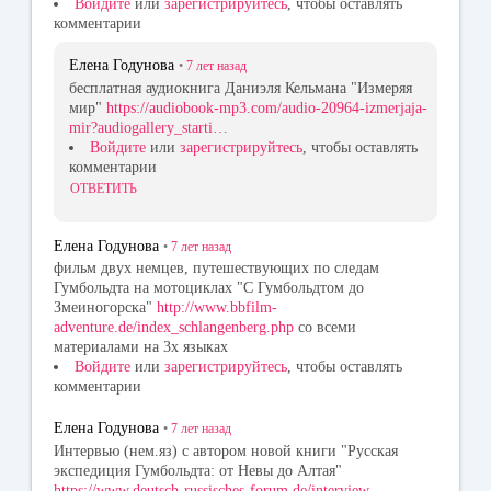
Войдите
или
зарегистрируйтесь
, чтобы оставлять
комментарии
Елена Годунова
•
7 лет
назад
бесплатная аудиокнига Даниэля Кельмана "Измеряя
мир"
https://audiobook-mp3.com/audio-20964-izmerjaja-
mir?audiogallery_starti…
Войдите
или
зарегистрируйтесь
, чтобы оставлять
комментарии
ОТВЕТИТЬ
Елена Годунова
•
7 лет
назад
фильм двух немцев, путешествующих по следам
Гумбольдта на мотоциклах "С Гумбольдтом до
Змеиногорска"
http://www.bbfilm-
adventure.de/index_schlangenberg.php
со всеми
материалами на 3х языках
Войдите
или
зарегистрируйтесь
, чтобы оставлять
комментарии
Елена Годунова
•
7 лет
назад
Интервью (нем.яз) с автором новой книги "Русская
экспедиция Гумбольдта: от Невы до Алтая"
https://www.deutsch-russisches-forum.de/interview-