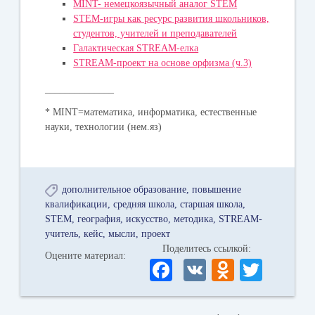
MINT- немецкоязычный аналог STEM
STEM-игры как ресурс развития школьников,
студентов, учителей и преподавателей
Галактическая STREAM-елка
STREAM-проект на основе орфизма (ч.3)
______________
* MINT=математика, информатика, естественные
науки, технологии (нем.яз)
дополнительное образование
повышение
квалификации
средняя школа
старшая школа
STEM
география
искусство
методика
STREAM-
учитель
кейс
мысли
проект
Поделитесь ссылкой:
Оцените материал:
Fa
V
O
T
ce
K
dn
wi
bo
ok
tte