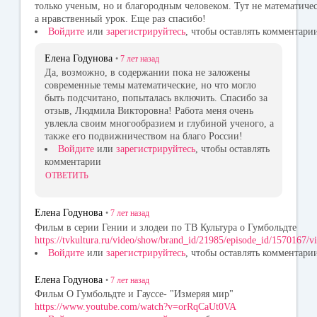
только ученым, но и благородным человеком. Тут не математиче
а нравственный урок. Еще раз спасибо!
Войдите
или
зарегистрируйтесь
, чтобы оставлять комментари
Елена Годунова
•
7 лет
назад
Да, возможно, в содержании пока не заложены
современные темы математические, но что могло
быть подсчитано, попыталась включить. Спасибо за
отзыв, Людмила Викторовна! Работа меня очень
увлекла своим многообразием и глубиной ученого, а
также его подвижничеством на благо России!
Войдите
или
зарегистрируйтесь
, чтобы оставлять
комментарии
ОТВЕТИТЬ
Елена Годунова
•
7 лет
назад
Фильм в серии Гении и злодеи по ТВ Культура о Гумбольдте
https://tvkultura.ru/video/show/brand_id/21985/episode_id/1570167/
Войдите
или
зарегистрируйтесь
, чтобы оставлять комментари
Елена Годунова
•
7 лет
назад
Фильм О Гумбольдте и Гауссе- "Измеряя мир"
https://www.youtube.com/watch?v=orRqCaUt0VA