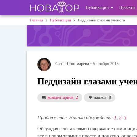
Перейти
User
Публикации
Проекты
к
основному
account
Главная
Публикации
Педдизайн глазами ученого
Строка
содержанию
menu
навигации
Елена Пономарева
• 5 ноября 2018
Педдизайн глазами уче
комментариев: 2
лайков: 8
Продолжение. Начало обсуждения:
1
,
2
,
3
.
Обсуждая с читателями содержание номинации 
все в новом термине просто и понятно, определ