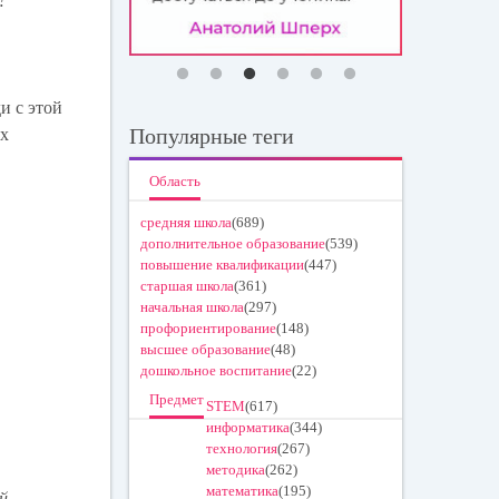
?
и с этой
Популярные теги
их
Область
средняя школа
(689)
дополнительное образование
(539)
повышение квалификации
(447)
старшая школа
(361)
начальная школа
(297)
профориентирование
(148)
высшее образование
(48)
дошкольное воспитание
(22)
Предмет
STEM
(617)
информатика
(344)
технология
(267)
методика
(262)
математика
(195)
й