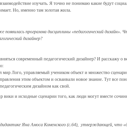
о взаимодействие изучать. Я точно не понимаю какие будут соци
имает. Но, именно там золотая жила.
же появилась программа дисциплины «педагогический дизайн». Ч
агогический дизайнер?
авняться современный педагогический дизайнер? И расскажу о 
о:
л мир Лого, управляемый учеником объект и множество сценарие
равления этим объектом и осваивали новое знание. Тут все пон
педагогическим дизайном как свой.
 вики и исходные сценарии того, как люди могут вместе сочин
 дидактике Яна Амоса Коменского (с.64), утверждающей, что «