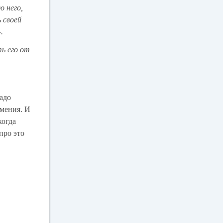
о него,
 своей
.
ть его от
надо
умения. И
когда
про это