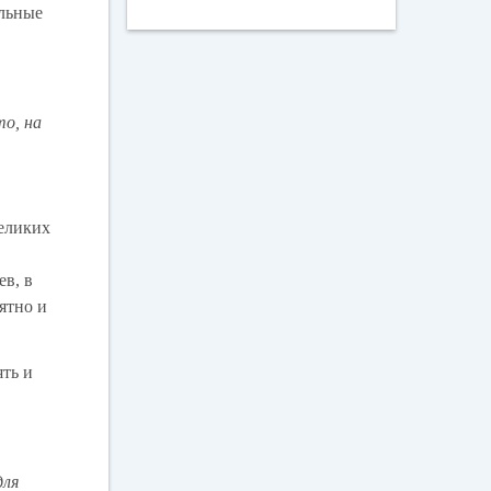
альные
то, на
великих
в, в
ятно и
ять и
для