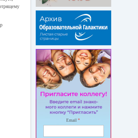
мотрящему
ор
*
Email