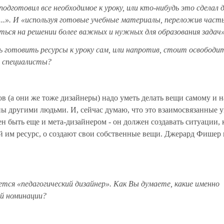
одготовил все необходимое к уроку, или кто-нибудь это сделал д
...». И «используя готовые учебные материалы, переложив часть
ься на решении более важных и нужных для образования задач»
ь готовить ресурсы к уроку сам, или напротив, стоит освободи
 специалисты?
ов (а они же тоже дизайнеры) надо уметь делать вещи самому и 
ны другими людьми. И, сейчас думаю, что это взаимосвязанные 
н быть еще и мета-дизайнером - он должен создавать ситуации, 
й им ресурс, о создают свои собственные вещи. Джерард Фишер 
ется «педагогический дизайнер». Как Вы думаете, какие именно
й номинации?