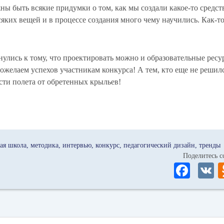
ны быть всякие придумки о том, как мы создали какое-то средств
яких вещей и в процессе создания много чему научились. Как-то
улись к тому, что проектировать можно и образовательные ресу
Пожелаем успехов участникам конкурса! А тем, кто еще не решил
ости полета от обретенных крыльев!
ая школа
методика
интервью
конкурс
педагогический дизайн
тренды
Поделитесь
Fa
ce
bo
ok