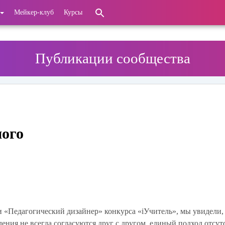
Мейкер-клуб
Курсы
Публикации сообщества
ного
«Педагогический дизайнер» конкурса «iУчитель», мы увидели, 
ения не всегда согласуются друг с другом, единый подход отсутс