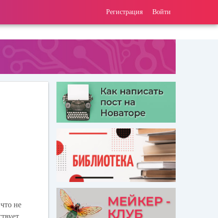
Регистрация
Войти
что не
твует,