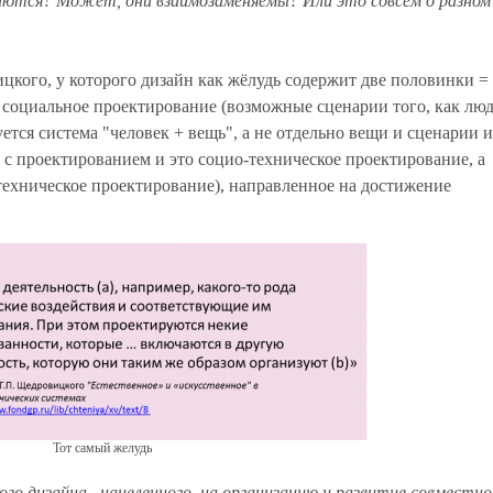
каются? Может, они взаимозаменяемы? Или это совсем о разном
цкого, у которого дизайн как жёлудь содержит две половинки =
 социальное проектирование (возможные сценарии того, как люд
уется система "человек + вещь", а не отдельно вещи и сценарии 
я с проектированием и это социо-техническое проектирование, а
техническое проектирование), направленное на достижение
Тот самый желудь
кого дизайна, нацеленного на организацию и развитие совместно