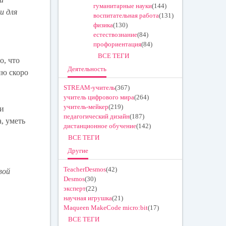
гуманитарные науки
(144)
и для
воспитательная работа
(131)
физика
(130)
естествознание
(84)
профориентация
(84)
ВСЕ ТЕГИ
о, что
Деятельность
ию скоро
STREAM-учитель
(367)
учитель цифрового мира
(264)
учитель-мейкер
(219)
 и
педагогический дизайн
(187)
, уметь
дистанционное обучение
(142)
ВСЕ ТЕГИ
Другие
TeacherDesmos
(42)
вой
Desmos
(30)
эксперт
(22)
научная игрушка
(21)
Maqueen MakeCode micro:bit
(17)
ВСЕ ТЕГИ