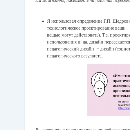
На Ваш взгляд, насколько эти понятия пересе
Я использовал определение Г.П. Щедрови
технологическое проектирование вещи +
вещью могут действовать). Т.е. проектир
использования и, да, дизайн пересекаетс
педагогический дизайн = дизайн (социо
педагогического результата.
Вы говорите о новом направлении педагогичес