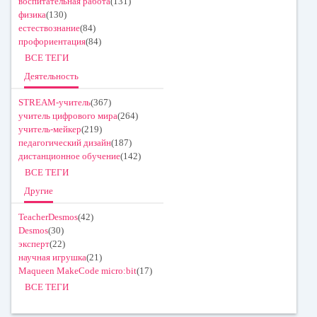
воспитательная работа
(131)
физика
(130)
естествознание
(84)
профориентация
(84)
ВСЕ ТЕГИ
Деятельность
STREAM-учитель
(367)
учитель цифрового мира
(264)
учитель-мейкер
(219)
педагогический дизайн
(187)
дистанционное обучение
(142)
ВСЕ ТЕГИ
Другие
TeacherDesmos
(42)
Desmos
(30)
эксперт
(22)
научная игрушка
(21)
Maqueen MakeCode micro:bit
(17)
ВСЕ ТЕГИ