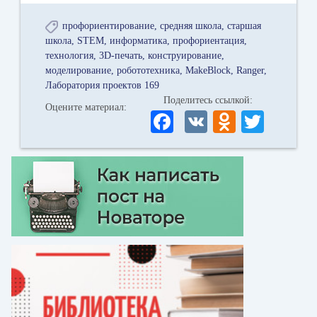
профориентирование
средняя школа
старшая
школа
STEM
информатика
профориентация
технология
3D-печать
конструирование
моделирование
робототехника
MakeBlock
Ranger
Лаборатория проектов 169
Поделитесь ссылкой:
Оцените материал:
Fa
V
O
T
ce
K
dn
wi
bo
ok
tte
ok
la
r
ss
ni
ki