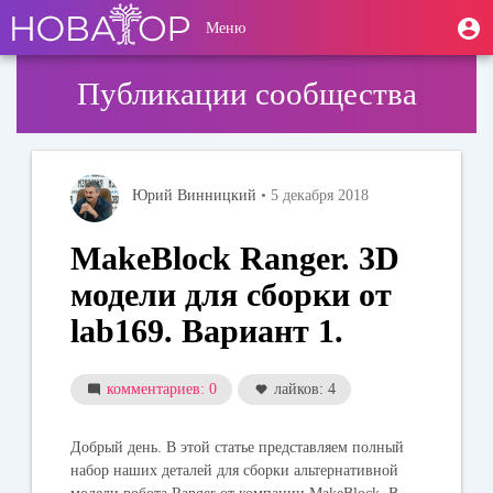
Перейти
User
М
Меню
к
Toggle
п
account
основному
navigation
содержанию
menu
Публикации сообщества
Юрий Винницкий
• 5 декабря 2018
MakeBlock Ranger. 3D
модели для сборки от
lab169. Вариант 1.
комментариев: 0
лайков: 4
Добрый день. В этой статье представляем полный
набор наших деталей для сборки альтернативной