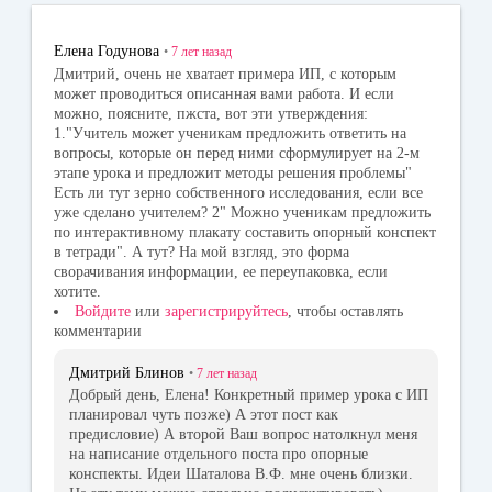
ok
la
r
ss
Елена Годунова
•
7 лет
назад
ni
Дмитрий, очень не хватает примера ИП, с которым
может проводиться описанная вами работа. И если
ki
можно, поясните, пжста, вот эти утверждения:
1."Учитель может ученикам предложить ответить на
вопросы, которые он перед ними сформулирует на 2-м
этапе урока и предложит методы решения проблемы"
Есть ли тут зерно собственного исследования, если все
уже сделано учителем? 2" Можно ученикам предложить
по интерактивному плакату составить опорный конспект
в тетради". А тут? На мой взгляд, это форма
сворачивания информации, ее переупаковка, если
хотите.
Войдите
или
зарегистрируйтесь
, чтобы оставлять
комментарии
Дмитрий Блинов
•
7 лет
назад
Добрый день, Елена! Конкретный пример урока с ИП
планировал чуть позже) А этот пост как
предисловие) А второй Ваш вопрос натолкнул меня
на написание отдельного поста про опорные
конспекты. Идеи Шаталова В.Ф. мне очень близки.