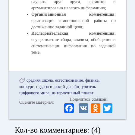
слушать друг друга, грамотно и
аргументировано излагать информацию;
Организационная
компетенция
:
о
рганизация самостоятельной работы по
достижению заданной цели;
Исследовательская компетенция
:
осуществление сбора, анализа, обобщения и
систематизации информации по заданной
теме.
средняя школа
естествознание
физика
конкурс
педагогический дизайн
учитель
цифрового мира
интерактивный плакат
Поделитесь ссылкой:
Оцените материал:
Fa
V
O
T
ce
K
dn
wi
bo
ok
tte
Кол-во комментариев: (4)