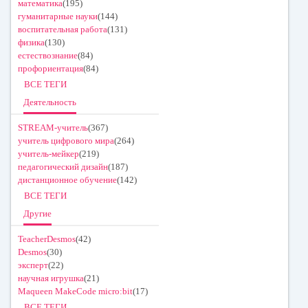
математика
(195)
гуманитарные науки
(144)
воспитательная работа
(131)
физика
(130)
естествознание
(84)
профориентация
(84)
ВСЕ ТЕГИ
Деятельность
STREAM-учитель
(367)
учитель цифрового мира
(264)
учитель-мейкер
(219)
педагогический дизайн
(187)
дистанционное обучение
(142)
ВСЕ ТЕГИ
Другие
TeacherDesmos
(42)
Desmos
(30)
эксперт
(22)
научная игрушка
(21)
Maqueen MakeCode micro:bit
(17)
ВСЕ ТЕГИ