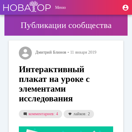
Перейти
User
М
Меню
к
Toggle
п
account
основному
navigation
содержанию
menu
Публикации сообщества
Дмитрий Блинов
• 11 января 2019
Интерактивный
плакат на уроке с
элементами
исследования
комментариев: 4
лайков: 2