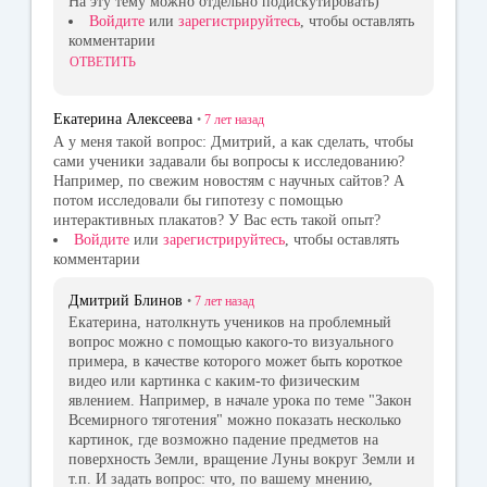
На эту тему можно отдельно подискутировать)
Войдите
или
зарегистрируйтесь
, чтобы оставлять
комментарии
ОТВЕТИТЬ
Екатерина Алексеева
•
7 лет
назад
А у меня такой вопрос: Дмитрий, а как сделать, чтобы
сами ученики задавали бы вопросы к исследованию?
Например, по свежим новостям с научных сайтов? А
потом исследовали бы гипотезу с помощью
интерактивных плакатов? У Вас есть такой опыт?
Войдите
или
зарегистрируйтесь
, чтобы оставлять
комментарии
Дмитрий Блинов
•
7 лет
назад
Екатерина, натолкнуть учеников на проблемный
вопрос можно с помощью какого-то визуального
примера, в качестве которого может быть короткое
видео или картинка с каким-то физическим
явлением. Например, в начале урока по теме "Закон
Всемирного тяготения" можно показать несколько
картинок, где возможно падение предметов на
поверхность Земли, вращение Луны вокруг Земли и
т.п. И задать вопрос: что, по вашему мнению,