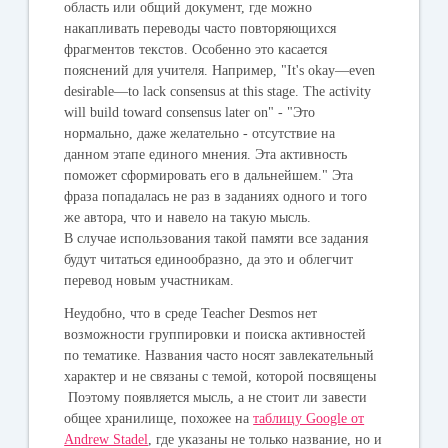
область или общий документ, где можно
накапливать переводы часто повторяющихся
фрагментов текстов. Особенно это касается
пояснений для учителя. Например, "It's okay—even
desirable—to lack consensus at this stage. The activity
will build toward consensus later on" - "Это
нормально, даже желательно - отсутствие на
данном этапе единого мнения. Эта активность
поможет сформировать его в дальнейшем." Эта
фраза попадалась не раз в заданиях одного и того
же автора, что и навело на такую мысль.
В случае использования такой памяти все задания
будут читаться единообразно, да это и облегчит
перевод новым участникам.
Неудобно, что в среде Teacher Desmos нет
возможности группировки и поиска активностей
по тематике. Названия часто носят завлекательный
характер и не связаны с темой, которой посвящены
Поэтому появляется мысль, а не стоит ли завести
общее хранилище, похожее на
таблицу Google от
Andrew Stadel
, где указаны не только название, но и