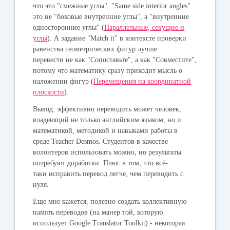
что это "смежные углы". "Same side interior angles"
это не "
боковые внутренние углы", а "внутренние
односторонние углы" (
Параллельные, секущие и
углы
). А задание "Match it" в контексте проверки
равенства геометрических фигур лучше
перевести не как "Сопоставьте", а как "Совместите",
потому что математику сразу приходит мысль о
наложении фигур (
Перемещения на координатной
плоскости
).
Вывод: эффективно переводить может человек,
владеющий не только английским языком, но и
математикой, методикой и навыками работы в
среде Teacher Desmos. Студентов в качестве
волонтеров использовать можно, но результаты
потребуют доработки. Плюс в том, что всё-
таки исправить перевод легче, чем переводить с
нуля.
Еще мне кажется, полезно создать коллективную
память переводов (на манер той, которую
использует Google Translator Toolkit) - некоторая