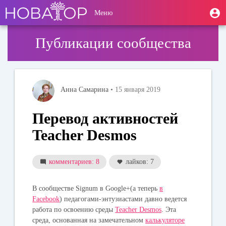
Перейти
User
М
Меню
к
Toggle
п
account
основному
navigation
содержанию
menu
Публикации сообщества
Анна Самарина
• 15 января 2019
Перевод активностей
Teacher Desmos
комментариев: 8
лайков: 7
В сообществе Signum в Google+(а теперь
в
Facebook
) педагогами-энтузиастами давно ведется
работа по освоению среды
Teacher Desmos
. Эта
среда, основанная на замечательном
калькуляторе