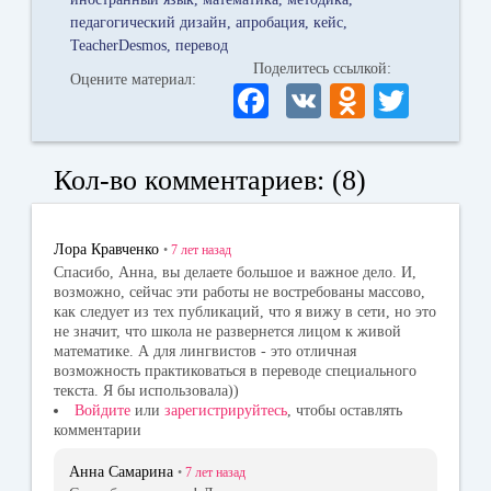
педагогический дизайн
апробация
кейс
TeacherDesmos
перевод
Поделитесь ссылкой:
Оцените материал:
Fa
V
O
T
ce
K
dn
wi
bo
ok
tte
Кол-во комментариев: (8)
ok
la
r
ss
Лора Кравченко
•
7 лет
назад
ni
Спасибо, Анна, вы делаете большое и важное дело. И,
возможно, сейчас эти работы не востребованы массово,
ki
как следует из тех публикаций, что я вижу в сети, но это
не значит, что школа не развернется лицом к живой
математике. А для лингвистов - это отличная
возможность практиковаться в переводе специального
текста. Я бы использовала))
Войдите
или
зарегистрируйтесь
, чтобы оставлять
комментарии
Анна Самарина
•
7 лет
назад