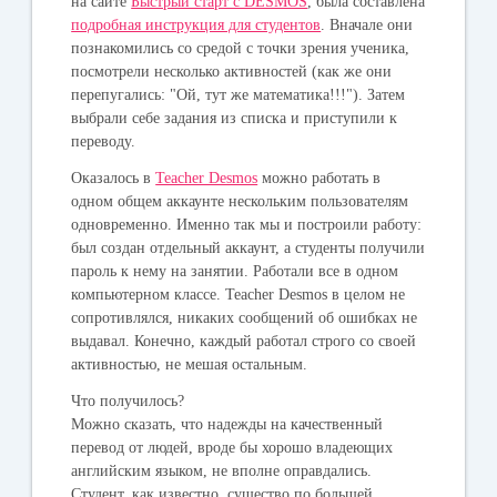
на сайте
Быстрый старт с DESMOS
, была составлена
подробная инструкция для студентов
. Вначале они
познакомились со средой с точки зрения ученика,
посмотрели несколько активностей (как же они
перепугались: "Ой, тут же математика!!!"). Затем
выбрали себе задания из списка и приступили к
переводу.
Оказалось в
Teacher Desmos
можно работать в
одном общем аккаунте нескольким пользователям
одновременно. Именно так мы и построили работу:
был создан отдельный аккаунт, а студенты получили
пароль к нему на занятии. Работали все в одном
компьютерном классе. Teacher Desmos в целом не
сопротивлялся, никаких сообщений об ошибках не
выдавал. Конечно, каждый работал строго со своей
активностью, не мешая остальным.
Что получилось?
Можно сказать, что надежды на качественный
перевод от людей, вроде бы хорошо владеющих
английским языком, не вполне оправдались.
Студент, как известно, существо по большей