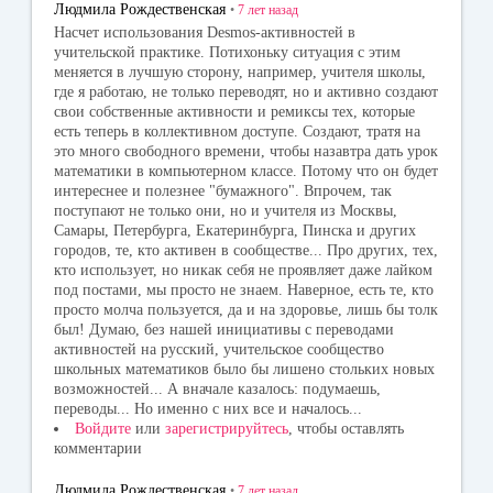
Людмила Рождественская
•
7 лет
назад
Насчет использования Desmos-активностей в
учительской практике. Потихоньку ситуация с этим
меняется в лучшую сторону, например, учителя школы,
где я работаю, не только переводят, но и активно создают
свои собственные активности и ремиксы тех, которые
есть теперь в коллективном доступе. Создают, тратя на
это много свободного времени, чтобы назавтра дать урок
математики в компьютерном классе. Потому что он будет
интереснее и полезнее "бумажного". Впрочем, так
поступают не только они, но и учителя из Москвы,
Самары, Петербурга, Екатеринбурга, Пинска и других
городов, те, кто активен в сообществе... Про других, тех,
кто использует, но никак себя не проявляет даже лайком
под постами, мы просто не знаем. Наверное, есть те, кто
просто молча пользуется, да и на здоровье, лишь бы толк
был! Думаю, без нашей инициативы с переводами
активностей на русский, учительское сообщество
школьных математиков было бы лишено стольких новых
возможностей... А вначале казалось: подумаешь,
переводы... Но именно с них все и началось...
Войдите
или
зарегистрируйтесь
, чтобы оставлять
комментарии
Людмила Рождественская
•
7 лет
назад