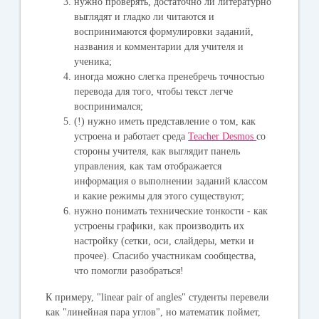
нужно проверять, достаточно ли литературно
выглядят и гладко ли читаются и
воспринимаются формулировки заданий,
названия и комментарии для учителя и
ученика;
иногда можно слегка пренебречь точностью
перевода для того, чтобы текст легче
воспринимался;
(!) нужно иметь представление о том, как
устроена и работает среда
Teacher Desmos
со
стороны учителя, как выглядит панель
управления, как там отображается
информация о выполнении заданий классом
и какие режимы для этого существуют;
нужно понимать технические тонкости - как
устроены графики, как производить их
настройку (сетки, оси, слайдеры, метки и
прочее). Спасибо участникам сообщества,
что помогли разобраться!
К примеру, "linear pair of angles" студенты перевели
как "линейная пара углов", но математик поймет,